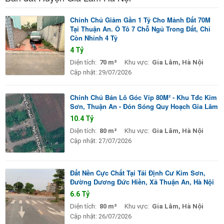
Chính Chủ Giảm Gần 1 Tỷ Cho Mảnh Đất 70M
Tại Thuận An. Ô Tô 7 Chỗ Ngủ Trong Đất, Chỉ
Còn Nhỉnh 4 Tỷ
4 Tỷ
Diện tích:
70 m²
Khu vực:
Gia Lâm, Hà Nội
Cập nhật:
29/07/2026
Chính Chủ Bán Lô Góc Vip 80M² - Khu Tđc Kim
Sơn, Thuận An - Đón Sóng Quy Hoạch Gia Lâm
10.4 Tỷ
Diện tích:
80 m²
Khu vực:
Gia Lâm, Hà Nội
Cập nhật:
27/07/2026
Đất Nền Cực Chất Tại Tái Định Cư Kim Sơn,
Đường Dương Đức Hiền, Xã Thuận An, Hà Nội
6.6 Tỷ
Diện tích:
80 m²
Khu vực:
Gia Lâm, Hà Nội
Cập nhật:
26/07/2026