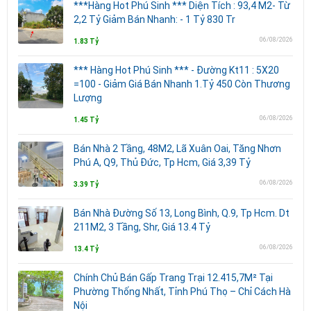
***Hàng Hot Phú Sinh *** Diện Tích : 93,4 M2- Từ
2,2 Tỷ Giảm Bán Nhanh: - 1 Tỷ 830 Tr
06/08/2026
1.83 Tỷ
*** Hàng Hot Phú Sinh *** - Đường Kt11 : 5X20
=100 - Giảm Giá Bán Nhanh 1.Tỷ 450 Còn Thương
Lượng
06/08/2026
1.45 Tỷ
Bán Nhà 2 Tầng, 48M2, Lã Xuân Oai, Tăng Nhơn
Phú A, Q9, Thủ Đức, Tp Hcm, Giá 3,39 Tỷ
06/08/2026
3.39 Tỷ
Bán Nhà Đường Số 13, Long Bình, Q.9, Tp Hcm. Dt
211M2, 3 Tầng, Shr, Giá 13.4 Tỷ
06/08/2026
13.4 Tỷ
Chính Chủ Bán Gấp Trang Trại 12.415,7M² Tại
Phường Thống Nhất, Tỉnh Phú Thọ – Chỉ Cách Hà
Nội