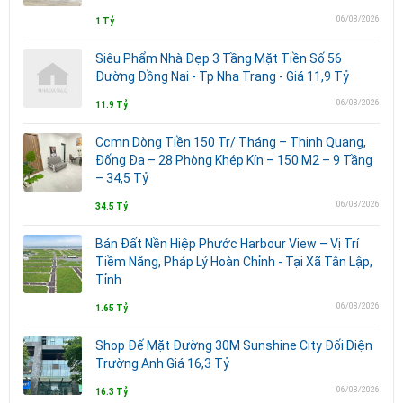
06/08/2026
1 Tỷ
Siêu Phẩm Nhà Đẹp 3 Tầng Mặt Tiền Số 56
Đường Đồng Nai - Tp Nha Trang - Giá 11,9 Tỷ
06/08/2026
11.9 Tỷ
Ccmn Dòng Tiền 150 Tr/ Tháng – Thịnh Quang,
Đống Đa – 28 Phòng Khép Kín – 150 M2 – 9 Tầng
– 34,5 Tỷ
06/08/2026
34.5 Tỷ
Bán Đất Nền Hiệp Phước Harbour View – Vị Trí
Tiềm Năng, Pháp Lý Hoàn Chỉnh - Tại Xã Tân Lập,
Tỉnh
06/08/2026
1.65 Tỷ
Shop Đế Mặt Đường 30M Sunshine City Đối Diện
Trường Anh Giá 16,3 Tỷ
06/08/2026
16.3 Tỷ