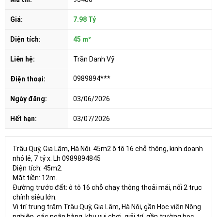
Giá:
7.98 Tỷ
Diện tích:
45 m²
Liên hệ:
Trần Danh Vỹ
0989894***
Điện thoại:
Ngày đăng:
03/06/2026
Hết hạn:
03/07/2026
Trâu Quỳ, Gia Lâm, Hà Nội. 45m2 ô tô 16 chỗ thông, kinh doanh
nhỏ lẻ, 7 tỷ x. Lh 0989894845
Diện tích: 45m2.
Mặt tiền: 12m.
Đường trước đất: ô tô 16 chỗ chạy thông thoải mái, nối 2 trục
chính siêu lớn.
Vị trí trung trâm Trâu Quỳ, Gia Lâm, Hà Nội, gần Học viện Nông
nghiệp, các ngân hàng, khu vui chơi, giải trí, gần trường học