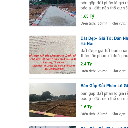
bán gấp đất phân lô giá r
bác ạ - đất nền thổ cư sổ
đường 6 làn xe đều
1.65 Tỷ
Diện tích:
50 m²
Khu vực:
Đất Đẹp- Giá Tốt Bán N
Hà Nội
đất đẹp- giá tốt bán nhanh
thôn tân phúc xã đoài phươ
vị trí: bước chân
2.4 Tỷ
Diện tích:
76 m²
Khu vực:
Bán Gấp Đất Phân Lô Giá
bán gấp đất phân lô giá r
bác ạ - đất nền thổ cư sổ
đường 6 làn xe đều
1.6 Tỷ
Diện tích:
50 m²
Khu vực: