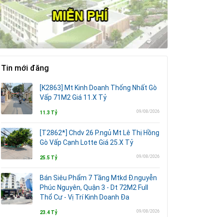
Tin mới đăng
[K2863] Mt Kinh Doanh Thống Nhất Gò
Vấp 71M2 Giá 11.X Tỷ
09/08/2026
11.3 Tỷ
[T2862*] Chdv 26 P.ngủ Mt Lê Thị Hồng
Gò Vấp Cạnh Lotte Giá 25.X Tỷ
09/08/2026
25.5 Tỷ
Bán Siêu Phẩm 7 Tầng Mtkd Đ.nguyễn
Phúc Nguyên, Quận 3 - Dt 72M2 Full
Thổ Cư - Vị Trí Kinh Doanh Đa
09/08/2026
23.4 Tỷ