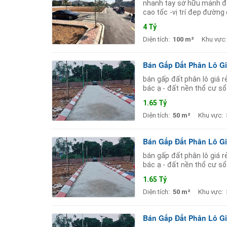
nhanh tay sở hữu mảnh đấ
cao tốc -vị trí đẹp đường 
tích rộng phù hợp cho xâ
4 Tỷ
Diện tích:
100 m²
Khu vực:
Bán Gấp Đất Phân Lô Giá
bán gấp đất phân lô giá r
bác ạ - đất nền thổ cư sổ
đường 6 làn xe đều
1.65 Tỷ
Diện tích:
50 m²
Khu vực:
Bán Gấp Đất Phân Lô Giá
bán gấp đất phân lô giá r
bác ạ - đất nền thổ cư sổ
đường 6 làn xe đều
1.65 Tỷ
Diện tích:
50 m²
Khu vực:
Bán Gấp Đất Phân Lô Giá