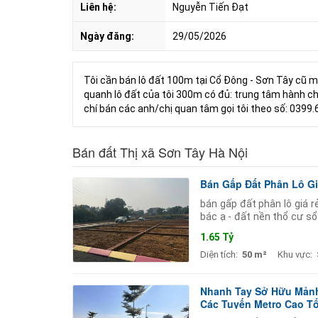
Liên hệ:
Nguyễn Tiến Đạt
Ngày đăng:
29/05/2026
Tôi cần bán lô đất 100m tại Cổ Đông - Sơn Tây cũ m
quanh lô đất của tôi 300m có đủ: trung tâm hành chí
chí bán các anh/chị quan tâm gọi tôi theo số: 0399
Bán đất Thị xã Sơn Tây Hà Nội
Bán Gấp Đất Phân Lô Giá
bán gấp đất phân lô giá r
bác ạ - đất nền thổ cư sổ
đường 6 làn xe đều
1.65 Tỷ
Diện tích:
50 m²
Khu vực:
Nhanh Tay Sở Hữu Mảnh
Các Tuyến Metro Cao T