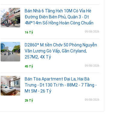
Bán Nhà 6 Tầng Hxh 10M Có Vỉa Hè
Đường Điện Biên Phủ, Quận 3 - Dt
4M*14m Sổ Hồng Hoàn Công Chuẩn
09/08/2026
16 Tỷ
D2860* M.tiền Chdv 50 Phòng Nguyễn
Văn Lượng Gò Vấp, Gần Cityland,
257M2, 4X Tỷ
09/08/2026
45 Tỷ
Bán Tòa Apartment Đại La, Hai Bà
Trưng - Dt 130 Tr/th - 88M2 - 7 Tầng -
Mt 5M - 26 Tỷ
09/08/2026
26 Tỷ