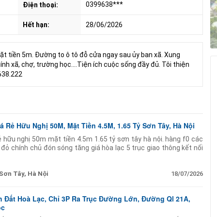
0399638***
Điện thoại:
Hết hạn:
28/06/2026
ặt tiền 5m. Đường to ô tô đỗ cửa ngay sau ủy ban xã. Xung
nh xã, chợ, trường học....Tiện ích cuộc sống đầy đủ. Tôi thiện
.638.222
 Rẻ Hữu Nghị 50M, Mặt Tiền 4.5M, 1.65 Tỷ Sơn Tây, Hà Nội
ẻ hữu nghị 50m mặt tiền 4.5m 1.65 tỷ sơn tây hà nội. hàng f0 các
 đỏ chính chủ đón sóng tăng giá hòa lạc 5 trục giao thông kết nối
Sơn Tây, Hà Nội
18/07/2026
 Đất Hoà Lạc, Chỉ 3P Ra Trục Đường Lớn, Đường Ql 21A,
ốc