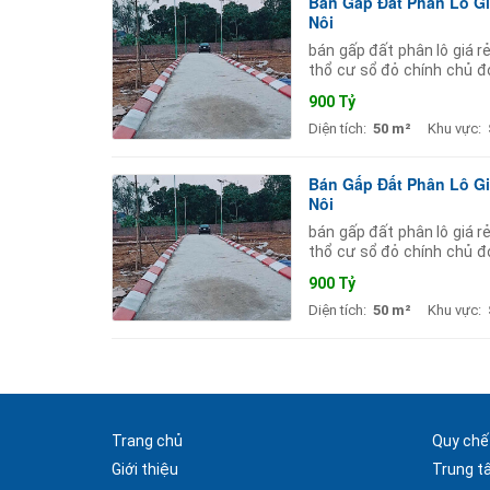
Bán Gấp Đất Phân Lô Gi
Nội
bán gấp đất phân lô giá r
thổ cư sổ đỏ chính chủ đó
đều tập trung tại sơn tây
900 Tỷ
Diện tích:
50 m²
Khu vực:
Bán Gấp Đất Phân Lô Gi
Nội
bán gấp đất phân lô giá r
thổ cư sổ đỏ chính chủ đó
đều tập trung tại sơn tây
900 Tỷ
Diện tích:
50 m²
Khu vực:
Trang chủ
Quy chế
Giới thiệu
Trung t