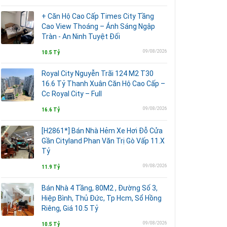
+ Căn Hộ Cao Cấp Times City Tầng
Cao View Thoáng – Ánh Sáng Ngập
Tràn - An Ninh Tuyệt Đối
09/08/2026
10.5 Tỷ
Royal City Nguyễn Trãi 124 M2 T30
16.6 Tỷ Thanh Xuân Căn Hộ Cao Cấp –
Cc Royal City – Full
09/08/2026
16.6 Tỷ
[H2861*] Bán Nhà Hẻm Xe Hơi Đỗ Cửa
Gần Cityland Phan Văn Trị Gò Vấp 11.X
Tỷ
09/08/2026
11.9 Tỷ
Bán Nhà 4 Tầng, 80M2 , Đường Số 3,
Hiệp Bình, Thủ Đức, Tp Hcm, Sổ Hồng
Riêng, Giá 10.5 Tỷ
09/08/2026
10.5 Tỷ