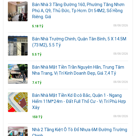
Bán Nhà 3 Tầng Đường 160, Phường Tăng Nhơn
Phú A, Q9, Thủ Đức, Tp Hcm. Dt 54M2, Sổ Hồng
Riêng. Giá
08/08/2026
5.18 Tỷ
Bán Nhà Trường Chinh, Quận Tân Bình, 5 X 14.5M
(73 M2), 5.5 Tỷ
08/08/2026
5.5 Tỷ
Bán Nhà Mặt Tiền Trần Nguyên Hãn, Trung Tâm
Nha Trang, Vị Trí Kinh Doanh Đẹp, Giá 7,4 Tỷ
08/08/2026
7.4 Tỷ
Bán Nhà Mặt Tiền Kd Đ.cô Bắc, Quận 1 - Ngang
Hiếm 11M*24m - Đất Full Thổ Cư - Vị Trí Phù Hợp
Xây
08/08/2026
150 Tỷ
Nhà 2 Tầng Kiệt Ô Tô Đổ Nhựa 6M Đường Trường
Chinh