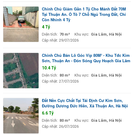
Chính Chủ Giảm Gần 1 Tỷ Cho Mảnh Đất 70M
Tại Thuận An. Ô Tô 7 Chỗ Ngủ Trong Đất, Chỉ
Còn Nhỉnh 4 Tỷ
4 Tỷ
Diện tích:
70 m²
Khu vực:
Gia Lâm, Hà Nội
Cập nhật:
29/07/2026
Chính Chủ Bán Lô Góc Vip 80M² - Khu Tđc Kim
Sơn, Thuận An - Đón Sóng Quy Hoạch Gia Lâm
10.4 Tỷ
Diện tích:
80 m²
Khu vực:
Gia Lâm, Hà Nội
Cập nhật:
27/07/2026
Đất Nền Cực Chất Tại Tái Định Cư Kim Sơn,
Đường Dương Đức Hiền, Xã Thuận An, Hà Nội
6.6 Tỷ
Diện tích:
80 m²
Khu vực:
Gia Lâm, Hà Nội
Cập nhật:
26/07/2026