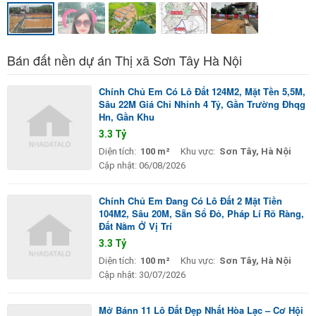
Bán đất nền dự án Thị xã Sơn Tây Hà Nội
Chính Chủ Em Có Lô Đất 124M2, Mặt Tền 5,5M,
Sâu 22M Giá Chỉ Nhỉnh 4 Tỷ, Gần Trường Đhqg
Hn, Gần Khu
3.3 Tỷ
Diện tích:
100 m²
Khu vực:
Sơn Tây, Hà Nội
Cập nhật:
06/08/2026
Chính Chủ Em Đang Có Lô Đất 2 Mặt Tiền
104M2, Sâu 20M, Sẵn Sổ Đỏ, Pháp Lí Rõ Ràng,
Đất Nằm Ở Vị Trí
3.3 Tỷ
Diện tích:
100 m²
Khu vực:
Sơn Tây, Hà Nội
Cập nhật:
30/07/2026
Mở Bánn 11 Lô Đất Đẹp Nhất Hòa Lạc – Cơ Hội