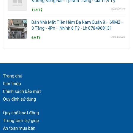
Đường Đồng Nai - Tp Nha Trang - Giá 11,9 Tỷ
06/08/2026
11.9 Tỷ
Bán Nhà Mặt Tiền Hẻm Dạ Nam Quận 8 – 69M2 –
3 Tầng - 4Pn – Nhỉnh 6 Tỷ - Lh 0784968131
06/08/2026
6.6 Tỷ
Trang chủ
Giới thiệu
Chính sách bảo mật
Quy định sử dụng
Quy chế hoạt động
Trung tâm trợ giúp
An toàn mua bán