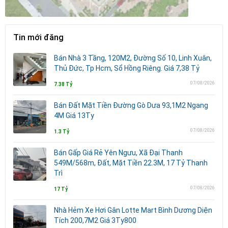
Tin mới đăng
Bán Nhà 3 Tầng, 120M2, Đường Số 10, Linh Xuân,
Thủ Đức, Tp Hcm, Sổ Hồng Riêng. Giá 7,38 Tỷ
07/08/2026
7.38 Tỷ
Bán Đất Mặt Tiền Đường Gò Dưa 93,1M2 Ngang
4M Giá 13Ty
07/08/2026
1.3 Tỷ
Bán Gấp Giá Rẻ Yên Ngưu, Xã Đại Thanh
549M/568m, Đất, Mặt Tiền 22.3M, 17 Tỷ Thanh
Trì
07/08/2026
17 Tỷ
Nhà Hẻm Xe Hơi Gân Lotte Mart Bình Dương Diện
Tích 200,7M2 Giá 3Ty800