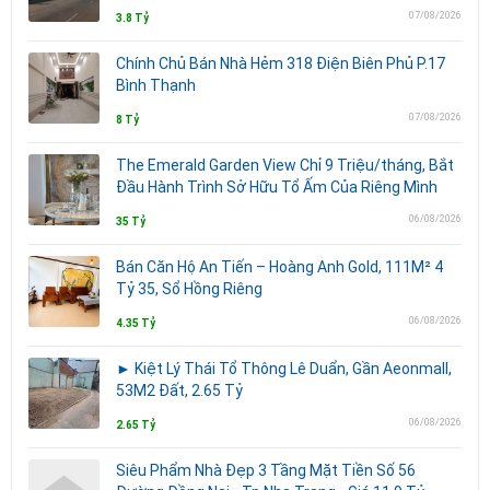
07/08/2026
3.8 Tỷ
Chính Chủ Bán Nhà Hẻm 318 Điện Biên Phủ P.17
Bình Thạnh
07/08/2026
8 Tỷ
The Emerald Garden View Chỉ 9 Triệu/tháng, Bắt
Đầu Hành Trình Sở Hữu Tổ Ấm Của Riêng Mình
06/08/2026
35 Tỷ
Bán Căn Hộ An Tiến – Hoàng Anh Gold, 111M² 4
Tỷ 35, Sổ Hồng Riêng
06/08/2026
4.35 Tỷ
► Kiệt Lý Thái Tổ Thông Lê Duẩn, Gần Aeonmall,
53M2 Đất, 2.65 Tỷ
06/08/2026
2.65 Tỷ
Siêu Phẩm Nhà Đẹp 3 Tầng Mặt Tiền Số 56