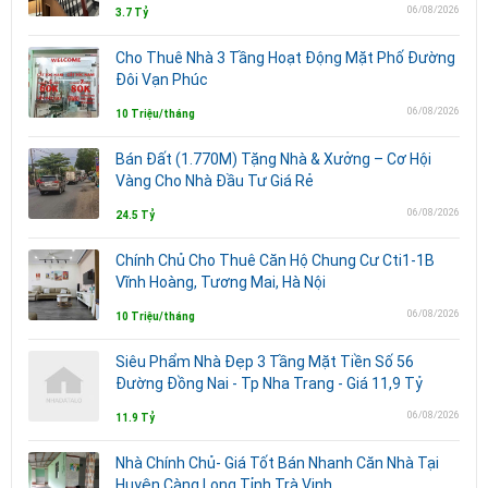
06/08/2026
3.7 Tỷ
Cho Thuê Nhà 3 Tầng Hoạt Động Mặt Phố Đường
Đôi Vạn Phúc
06/08/2026
10 Triệu/tháng
Bán Đất (1.770M) Tặng Nhà & Xưởng – Cơ Hội
Vàng Cho Nhà Đầu Tư Giá Rẻ
06/08/2026
24.5 Tỷ
Chính Chủ Cho Thuê Căn Hộ Chung Cư Cti1-1B
Vĩnh Hoàng, Tương Mai, Hà Nội
06/08/2026
10 Triệu/tháng
Siêu Phẩm Nhà Đẹp 3 Tầng Mặt Tiền Số 56
Đường Đồng Nai - Tp Nha Trang - Giá 11,9 Tỷ
06/08/2026
11.9 Tỷ
Nhà Chính Chủ- Giá Tốt Bán Nhanh Căn Nhà Tại
Huyện Càng Long Tỉnh Trà Vinh