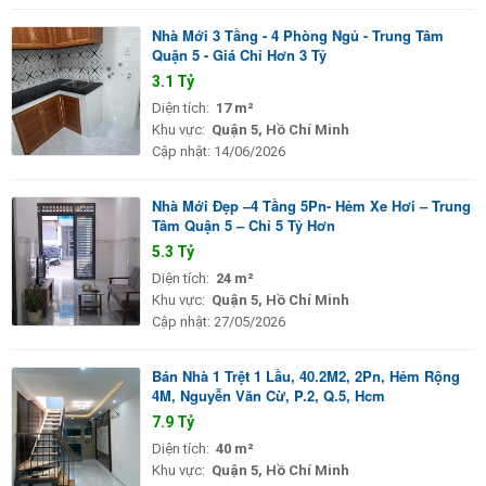
Nhà Mới 3 Tầng - 4 Phòng Ngủ - Trung Tâm
Quận 5 - Giá Chỉ Hơn 3 Tỷ
3.1 Tỷ
Diện tích:
17 m²
Khu vực:
Quận 5, Hồ Chí Minh
Cập nhật:
14/06/2026
Nhà Mới Đẹp –4 Tầng 5Pn- Hẻm Xe Hơi – Trung
Tâm Quận 5 – Chỉ 5 Tỷ Hơn
5.3 Tỷ
Diện tích:
24 m²
Khu vực:
Quận 5, Hồ Chí Minh
Cập nhật:
27/05/2026
Bán Nhà 1 Trệt 1 Lầu, 40.2M2, 2Pn, Hẻm Rộng
4M, Nguyễn Văn Cừ, P.2, Q.5, Hcm
7.9 Tỷ
Diện tích:
40 m²
Khu vực:
Quận 5, Hồ Chí Minh