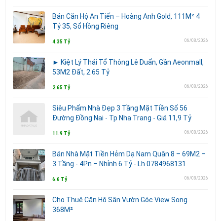
Bán Căn Hộ An Tiến – Hoàng Anh Gold, 111M² 4
Tỷ 35, Sổ Hồng Riêng
06/08/2026
4.35 Tỷ
► Kiệt Lý Thái Tổ Thông Lê Duẩn, Gần Aeonmall,
53M2 Đất, 2.65 Tỷ
06/08/2026
2.65 Tỷ
Siêu Phẩm Nhà Đẹp 3 Tầng Mặt Tiền Số 56
Đường Đồng Nai - Tp Nha Trang - Giá 11,9 Tỷ
06/08/2026
11.9 Tỷ
Bán Nhà Mặt Tiền Hẻm Dạ Nam Quận 8 – 69M2 –
3 Tầng - 4Pn – Nhỉnh 6 Tỷ - Lh 0784968131
06/08/2026
6.6 Tỷ
Cho Thuê Căn Hộ Sân Vườn Góc View Song
368M²