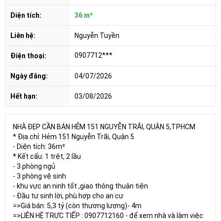
Diện tích:
36 m²
Liên hệ:
Nguyễn Tuyền
0907712***
Điện thoại:
Ngày đăng:
04/07/2026
Hết hạn:
03/08/2026
NHÀ ĐẸP CẦN BÁN HẺM 151 NGUYỄN TRÃI, QUẬN 5,TPHCM
* Địa chỉ: Hẻm 151 Nguyễn Trãi, Quận 5
- Diện tích: 36m²
* Kết cấu: 1 trệt, 2 lầu
- 3 phòng ngủ
- 3 phòng vệ sinh
- khu vực an ninh tốt ,giao thông thuận tiện
- Đầu tư sinh lời, phù hợp cho an cư
=>Giá bán: 5,3 tỷ (còn thương lượng)- 4m
=>LIÊN HỆ TRỰC TIẾP : 0907712160 - để xem nhà và làm việc