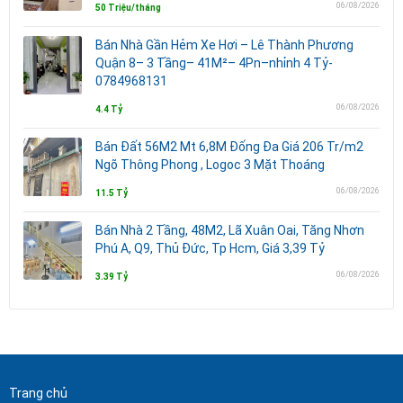
06/08/2026
50 Triệu/tháng
Bán Nhà Gần Hẻm Xe Hơi – Lê Thành Phương
Quận 8– 3 Tầng– 41M²– 4Pn–nhỉnh 4 Tỷ-
0784968131
06/08/2026
4.4 Tỷ
Bán Đất 56M2 Mt 6,8M Đống Đa Giá 206 Tr/m2
Ngõ Thông Phong , Logoc 3 Mặt Thoáng
06/08/2026
11.5 Tỷ
Bán Nhà 2 Tầng, 48M2, Lã Xuân Oai, Tăng Nhơn
Phú A, Q9, Thủ Đức, Tp Hcm, Giá 3,39 Tỷ
06/08/2026
3.39 Tỷ
Trang chủ