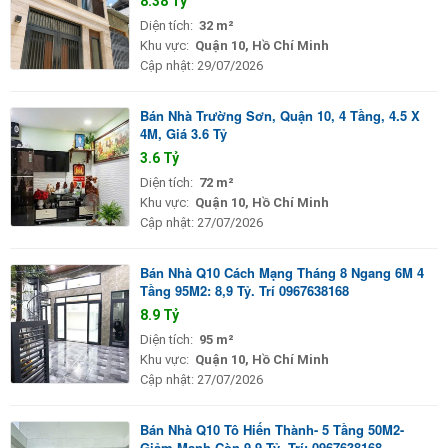
8.38 Tỷ
Diện tích:
32 m²
Khu vực:
Quận 10, Hồ Chí Minh
Cập nhật:
29/07/2026
Bán Nhà Trường Sơn, Quận 10, 4 Tầng, 4.5 X
4M, Giá 3.6 Tỷ
3.6 Tỷ
Diện tích:
72 m²
Khu vực:
Quận 10, Hồ Chí Minh
Cập nhật:
27/07/2026
Bán Nhà Q10 Cách Mạng Tháng 8 Ngang 6M 4
Tầng 95M2: 8,9 Tỷ. Trí 0967638168
8.9 Tỷ
Diện tích:
95 m²
Khu vực:
Quận 10, Hồ Chí Minh
Cập nhật:
27/07/2026
Bán Nhà Q10 Tô Hiến Thành- 5 Tầng 50M2-
Giảm Mạnh Còn 9.9 Tỷ. Trí: 0967638168