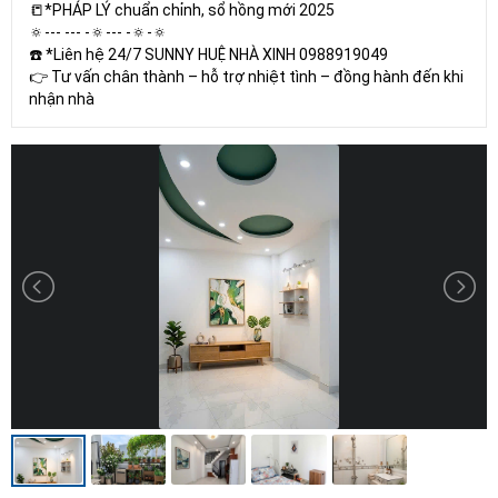
📒*PHÁP LÝ chuẩn chỉnh, sổ hồng mới 2025
🔅--- --- -🔅--- -🔅-🔅
☎️ *Liên hệ 24/7 SUNNY HUỆ NHÀ XINH 0988919049
👉 Tư vấn chân thành – hỗ trợ nhiệt tình – đồng hành đến khi
nhận nhà