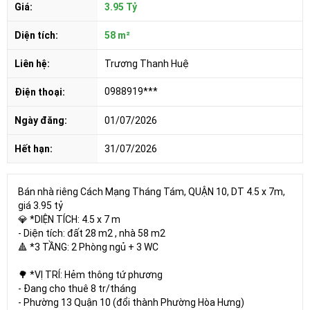
Giá:
3.95 Tỷ
Diện tích:
58 m²
Liên hệ:
Trương Thanh Huệ
0988919***
Điện thoại:
Ngày đăng:
01/07/2026
Hết hạn:
31/07/2026
Bán nhà riêng Cách Mạng Tháng Tám, QUẬN 10, DT 4.5 x 7m,
giá 3.95 tỷ
💎 *DIỆN TÍCH: 4.5 x 7 m
- Diện tích: đất 28 m2 , nhà 58 m2
🔺 *3 TẦNG: 2 Phòng ngủ + 3 WC
🌳 *VỊ TRÍ: Hẻm thông tứ phương
- Đang cho thuê 8 tr/tháng
- Phường 13 Quận 10 (đổi thành Phường Hòa Hưng)