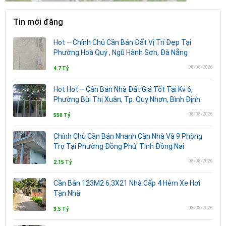
Tin mới đăng
Hot – Chính Chủ Cần Bán Đất Vị Trí Đẹp Tại
Phường Hoà Quý , Ngũ Hành Sơn, Đà Nẵng
08/08/2026
4.7 Tỷ
Hot Hot – Cần Bán Nhà Đất Giá Tốt Tại Kv 6,
Phường Bùi Thị Xuân, Tp. Quy Nhơn, Bình Định
08/08/2026
550 Tỷ
Chính Chủ Cần Bán Nhanh Căn Nhà Và 9 Phòng
Trọ Tại Phường Đồng Phú, Tỉnh Đồng Nai
08/08/2026
2.15 Tỷ
Cần Bán 123M2 6,3X21 Nhà Cấp 4 Hẻm Xe Hơi
Tận Nhà
08/08/2026
3.5 Tỷ