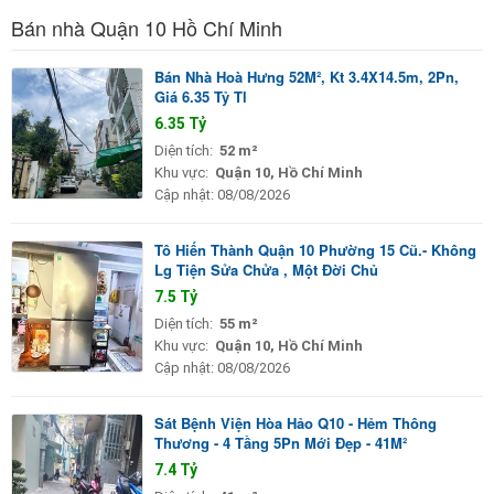
Bán nhà Quận 10 Hồ Chí Minh
Bán Nhà Hoà Hưng 52M², Kt 3.4X14.5m, 2Pn,
Giá 6.35 Tỷ Tl
6.35 Tỷ
Diện tích:
52 m²
Khu vực:
Quận 10, Hồ Chí Minh
Cập nhật:
08/08/2026
Tô Hiến Thành Quận 10 Phường 15 Cũ.- Không
Lg Tiện Sửa Chửa , Một Đời Chủ
7.5 Tỷ
Diện tích:
55 m²
Khu vực:
Quận 10, Hồ Chí Minh
Cập nhật:
08/08/2026
Sát Bệnh Viện Hòa Hảo Q10 - Hẻm Thông
Thương - 4 Tầng 5Pn Mới Đẹp - 41M²
7.4 Tỷ