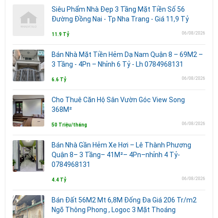
Siêu Phẩm Nhà Đẹp 3 Tầng Mặt Tiền Số 56
Đường Đồng Nai - Tp Nha Trang - Giá 11,9 Tỷ
06/08/2026
11.9 Tỷ
Bán Nhà Mặt Tiền Hẻm Dạ Nam Quận 8 – 69M2 –
3 Tầng - 4Pn – Nhỉnh 6 Tỷ - Lh 0784968131
06/08/2026
6.6 Tỷ
Cho Thuê Căn Hộ Sân Vườn Góc View Song
368M²
06/08/2026
50 Triệu/tháng
Bán Nhà Gần Hẻm Xe Hơi – Lê Thành Phương
Quận 8– 3 Tầng– 41M²– 4Pn–nhỉnh 4 Tỷ-
0784968131
06/08/2026
4.4 Tỷ
Bán Đất 56M2 Mt 6,8M Đống Đa Giá 206 Tr/m2
Ngõ Thông Phong , Logoc 3 Mặt Thoáng