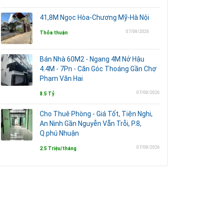
41,8M Ngọc Hòa-Chương Mỹ-Hà Nội
07/08/2026
Thỏa thuận
Bán Nhà 60M2 - Ngang 4M Nở Hậu
4.4M - 7Pn - Căn Góc Thoáng Gần Chợ
Phạm Văn Hai
07/08/2026
8.5 Tỷ
Cho Thuê Phòng - Giá Tốt, Tiện Nghi,
An Ninh Gần Nguyễn Vẵn Trỗi, P.8,
Q.phú Nhuận
07/08/2026
2.5 Triệu/tháng