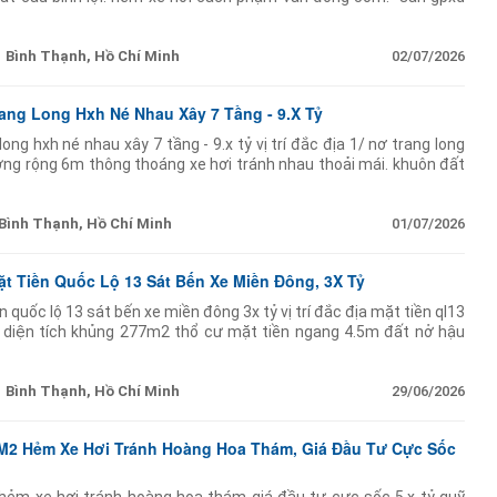
hệ ngay để xem
Bình Thạnh, Hồ Chí Minh
02/07/2026
rang Long Hxh Né Nhau Xây 7 Tầng - 9.X Tỷ
ng hxh né nhau xây 7 tầng - 9.x tỷ vị trí đắc địa 1/ nơ trang long
ờng rộng 6m thông thoáng xe hơi tránh nhau thoải mái. khuôn đất
ép xây dựng 7 tầng
Bình Thạnh, Hồ Chí Minh
01/07/2026
ặt Tiền Quốc Lộ 13 Sát Bến Xe Miền Đông, 3X Tỷ
 quốc lộ 13 sát bến xe miền đông 3x tỷ vị trí đắc địa mặt tiền ql13
 diện tích khủng 277m2 thổ cư mặt tiền ngang 4.5m đất nở hậu
 lộc to lớn
Bình Thạnh, Hồ Chí Minh
29/06/2026
7M2 Hẻm Xe Hơi Tránh Hoàng Hoa Thám, Giá Đầu Tư Cực Sốc
ẻm xe hơi tránh hoàng hoa thám giá đầu tư cực sốc 5.x tỷ quỹ