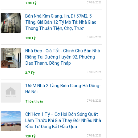
07/08/2026
7.38 Tỷ
Bán Nhà Kim Giang, Hn, Dt 57M2, 5
Tầng, Giá Bán 12 Tỷ Mô Tả: Nhà Giao
Thông Thuận Tiện, Chợ, Trườ
07/08/2026
120 Tỷ
Nhà Đẹp - Giá Tốt - Chính Chủ Bán Nhà
Riêng Tại Đường Huyện 92, Phường
Đạo Thạnh, Đồng Tháp
07/08/2026
3.7 Tỷ
165M Nhà 2 Tầng Biên Giang-Hà Đông-
Hà Nội
07/08/2026
Thỏa thuận
Chỉ Hơn 1 Tỷ – Cơ Hội Đón Sóng Quất
Lâm Trước Khi Giá Thay Đổi! Nhiều Nhà
Đầu Tư Đang Bắt Đầu Qua
07/08/2026
120 Tỷ