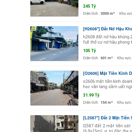
năng tiềm năng tăng giá v
245 Tỷ
Diện tích:
3000 m²
Khu vực
[H2608*] Đất Nở Hậu Kh
h2608 đất nở hậu khủng 2
full thổ cư nở hậu phong
khủng 230tr/tháng. lợi t
105 Tỷ
Diện tích:
601 m²
Khu vực:
[O2606] Mặt Tiền Kinh 
o2606 mặt tiền kinh doanh
học văn lang sầm uất ng
mặt tiền đường 9m thông 
31.99 Tỷ
Diện tích:
154 m²
Khu vực:
[L2587*] Đất 2 Mặt Tiền 
l2587 đất 2 mặt tiền sát
(6.9x15m). vị trí đắc địa