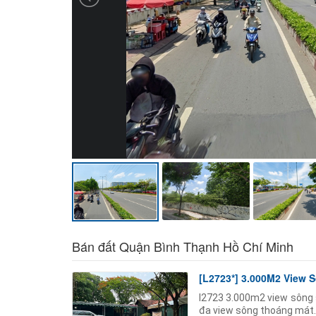
Bán đất Quận Bình Thạnh Hồ Chí Minh
[L2723*] 3.000M2 View S
l2723 3.000m2 view sông s
đa view sông thoáng mát.