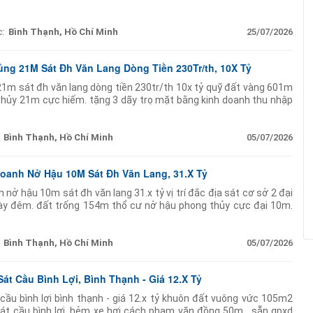
ượt trội! nhắn tin ngay để xem
:
Bình Thạnh, Hồ Chí Minh
25/07/2026
ủng 21M Sát Đh Văn Lang Dòng Tiền 230Tr/th, 10X Tỷ
1m sát đh văn lang dòng tiền 230tr/th 10x tỷ quỹ đất vàng 601m
 thủy 21m cực hiếm. tặng 3 dãy trọ mặt bằng kinh doanh thu nhập
hế 1 mặt tiền 1 mặt hẻm đường
Bình Thạnh, Hồ Chí Minh
05/07/2026
Doanh Nở Hậu 10M Sát Đh Văn Lang, 31.X Tỷ
 nở hậu 10m sát đh văn lang 31.x tỷ vị trí đắc địa sát cơ sở 2 đại
ày đêm. đất trống 154m thổ cư nở hậu phong thủy cực đại 10m.
lý tưởng xây
Bình Thạnh, Hồ Chí Minh
05/07/2026
Sát Cầu Bình Lợi, Bình Thạnh - Giá 12.X Tỷ
 cầu bình lợi bình thạnh - giá 12.x tỷ khuôn đất vuông vức 105m2
 sát cầu bình lợi. hẻm xe hơi cách phạm văn đồng 50m. ️ sẵn gpxd