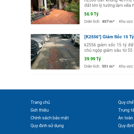
đất lớn lý tưởng làm villa 
đất tặng kèm nhà cách mặ
56.9 Tỷ
Diện tích:
407 m²
Khu vực:
[K2556*] Giảm Sốc 15 T
k2556 giảm sốc 15 tỷ đất
chủ ngộp giảm sâu từ 55 t
ngang lớn 12.5m nở hậu 1
39.99 Tỷ
Diện tích:
551 m²
Khu vực:
Trang chủ
Quy chế
Giới thiệu
Trung t
Chính sách bảo mật
An toàn
Quy định sử dụng
Quy định