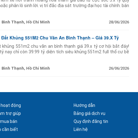
hoặc phân lô sinh lời. vị trí đắc địa sát trường đại học tài chính. bán
t tiền chỉ 50m.
Bình Thạnh, Hồ Chí Minh
28/06/2026
ỷ Đất Khủng 551M2 Chu Văn An Bình Thạnh – Giá 39.X Tỷ
 khủng 551m2 chu văn an bình thạnh giá 39.x tỷ cơ hội bắt đáy!
ỷ nay chỉ còn 39.99 tỷ. diện tích siêu khủng 551m2 full thổ cư bề
5m. sát ngay chợ
Bình Thạnh, Hồ Chí Minh
26/06/2026
 hoạt động
Hướng dẫn
âm trợ giúp
Bảng giá dịch vụ
 mua bán
Quy định đăng tin
 cần biết
Liên hệ