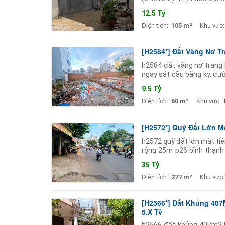
hầm 5 tầng cực vip. liên 
12.5 Tỷ
Diện tích:
105 m²
Khu vực:
[H2584*] Đất Vàng Nơ T
h2584 đất vàng nơ trang lo
ngay sát cầu băng ky. đư
vuông vức 5x12m được ph
9.5 Tỷ
Diện tích:
60 m²
Khu vực:
[H2572*] Quỹ Đất Lớn M
h2572 quỹ đất lớn mặt tiền
rộng 25m p26 bình thạnh
siêu rộng 11m mang lại tài
35 Tỷ
Diện tích:
277 m²
Khu vực:
[H2566*] Đất Khủng 40
5.X Tỷ
h2566 đất khủng 407m2 h