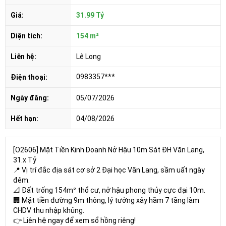
Giá:
31.99 Tỷ
Diện tích:
154 m²
Liên hệ:
Lê Long
0983357***
Điện thoại:
Ngày đăng:
05/07/2026
Hết hạn:
04/08/2026
[O2606] Mặt Tiền Kinh Doanh Nở Hậu 10m Sát ĐH Văn Lang,
31.x Tỷ
📍 Vị trí đắc địa sát cơ sở 2 Đại học Văn Lang, sầm uất ngày
đêm.
📐 Đất trống 154m² thổ cư, nở hậu phong thủy cực đại 10m.
🏢 Mặt tiền đường 9m thông, lý tưởng xây hầm 7 tầng làm
CHDV thu nhập khủng.
👉 Liên hệ ngay để xem sổ hồng riêng!