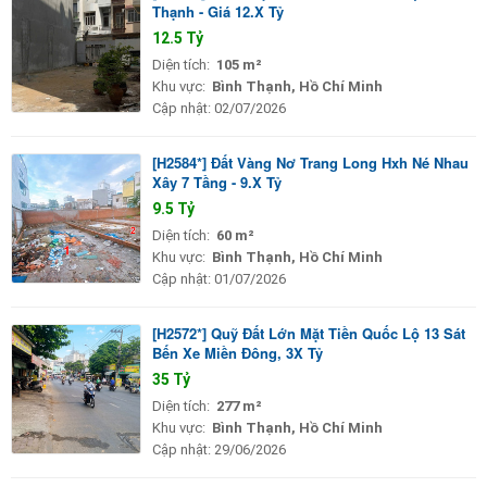
Thạnh - Giá 12.X Tỷ
12.5 Tỷ
Diện tích:
105 m²
Khu vực:
Bình Thạnh, Hồ Chí Minh
Cập nhật:
02/07/2026
[H2584*] Đất Vàng Nơ Trang Long Hxh Né Nhau
Xây 7 Tầng - 9.X Tỷ
9.5 Tỷ
Diện tích:
60 m²
Khu vực:
Bình Thạnh, Hồ Chí Minh
Cập nhật:
01/07/2026
[H2572*] Quỹ Đất Lớn Mặt Tiền Quốc Lộ 13 Sát
Bến Xe Miền Đông, 3X Tỷ
35 Tỷ
Diện tích:
277 m²
Khu vực:
Bình Thạnh, Hồ Chí Minh
Cập nhật:
29/06/2026