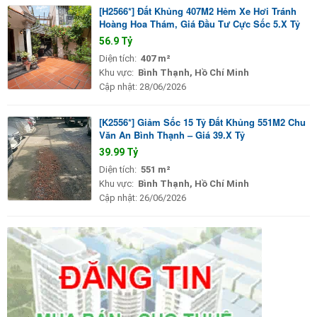
[H2566*] Đất Khủng 407M2 Hẻm Xe Hơi Tránh
Hoàng Hoa Thám, Giá Đầu Tư Cực Sốc 5.X Tỷ
56.9 Tỷ
Diện tích:
407 m²
Khu vực:
Bình Thạnh, Hồ Chí Minh
Cập nhật:
28/06/2026
[K2556*] Giảm Sốc 15 Tỷ Đất Khủng 551M2 Chu
Văn An Bình Thạnh – Giá 39.X Tỷ
39.99 Tỷ
Diện tích:
551 m²
Khu vực:
Bình Thạnh, Hồ Chí Minh
Cập nhật:
26/06/2026