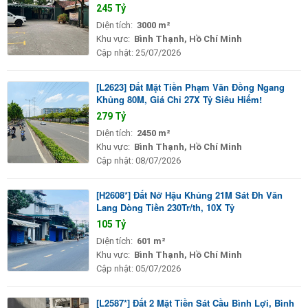
245 Tỷ
Diện tích:
3000 m²
Khu vực:
Bình Thạnh, Hồ Chí Minh
Cập nhật:
25/07/2026
[L2623] Đất Mặt Tiền Phạm Văn Đồng Ngang
Khủng 80M, Giá Chỉ 27X Tỷ Siêu Hiếm!
279 Tỷ
Diện tích:
2450 m²
Khu vực:
Bình Thạnh, Hồ Chí Minh
Cập nhật:
08/07/2026
[H2608*] Đất Nở Hậu Khủng 21M Sát Đh Văn
Lang Dòng Tiền 230Tr/th, 10X Tỷ
105 Tỷ
Diện tích:
601 m²
Khu vực:
Bình Thạnh, Hồ Chí Minh
Cập nhật:
05/07/2026
[L2587*] Đất 2 Mặt Tiền Sát Cầu Bình Lợi, Bình