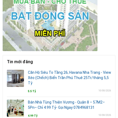
Tin mới đăng
Căn Hộ Siêu To Tầng 26; Havana Nha Trang - View
Xéo (Chếch) Biển Trần Phú Thuê 25Tr/tháng 5,5
Tỷ
10/08/2026
5.5 Tỷ
Bán Nhà Tùng Thiện Vương - Quận 8 – 57M2–
5Pn– Chỉ 4.99 Tỷ- Gọi Ngay 0784968131
10/08/2026
4.99 Tỷ