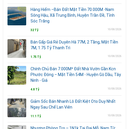
Hàng Hiếm –Bán Đất Mặt Tiền 70.000M -Nam
Sông Hậu, Xã Trung Bình, Huyện Trần Đề, Tỉnh
Sóc Trăng
10/08/2026
32 Tỷ
Bán Gấp Giá Rẻ Duyên Hà 77M, 2 Tầng, Mặt Tiền
7M, 1.75 Tỷ Thanh Trì
10/08/2026
1.75 Tỷ
Chính Chủ Bán 7.000M² Đất Nhà Vườn Gần Kcn
Phước Đông – Mặt Tiền 54M - Huyện Gò Dầu, Tây
Ninh - Giá
10/08/2026
4.8 Tỷ
Giảm Sốc Bán Nhanh Lô Đất Kiệt Oto Duy Nhất
Ngay Sau Chế Lan Viên
10/08/2026
11.1 Tỷ
Nhượng Phòng Trọ – 1N1k Tại Đại Mỗ, Nam Từ