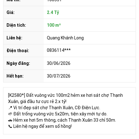
Giá:
2.4 Tỷ
Diện tích:
100 m²
Liên hệ:
Quang Khánh Long
0836114***
Điện thoại:
Ngày đăng:
30/06/2026
Hết hạn:
30/07/2026
[K2580*] Đất vuông vức 100m2 hẻm xe hơi sát chợ Thạnh
Xuân, giá đầu tư cực rẻ 2.x tỷ!
📍 Vị trí đẹp sát chợ Thạnh Xuân, CĐ Điện Lực.
🌱 Đất trống vuông vức 5x20m, tiện xây mới tự do.
🚗 Hẻm xe hơi 5m thông, cách Thạnh Xuân 33 chỉ 50m.
📞 Liên hệ ngay để xem sổ hồng!