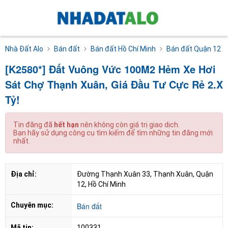
Nhà Đất Alo
Bán đất
Bán đất Hồ Chí Minh
Bán đất Quận 12
[K2580*] Đất Vuông Vức 100M2 Hẻm Xe Hơi
Sát Chợ Thạnh Xuân, Giá Đầu Tư Cực Rẻ 2.X
Tỷ!
Tin đăng đã
hết hạn
nên không còn giá trị giao dịch.
Bạn hãy sử dụng công cụ tìm kiếm để tìm những tin đăng mới
nhất.
Địa chỉ:
Đường Thạnh Xuân 33, Thạnh Xuân, Quận 
12, Hồ Chí Minh
Chuyên mục:
Bán đất
Mã tin:
100331