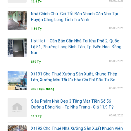
06/08/2026
11.9 Tỷ
Nhà Chính Chủ- Giá Tốt Bán Nhanh Căn Nhà Tại
Huyện Càng Long Tỉnh Trà Vinh
06/08/2026
1.39 Tỷ
Hot Hot – Cần Bán Căn Nhà Tại Khu Phố 2, Quốc
Lộ 51, Phường Long Bình Tân, Tp. Biên Hòa, Đồng
Nai
06/08/2026
850 Tỷ
Xt191 Cho Thuê Xưởng Sản Xuất, Khung Thép
Lớn, Xưởng Mới Tối Ưu Hóa Chi Phí Đầu Tư Sx
06/08/2026
365 Triệu/tháng
Siêu Phẩm Nhà Đẹp 3 Tầng Mặt Tiền Số 56
Đường Đồng Nai - Tp Nha Trang - Giá 11,9 Tỷ
06/08/2026
11.9 Tỷ
Xt192 Cho Thuê Nhà Xưởng Sản Xuất Khuôn Viên