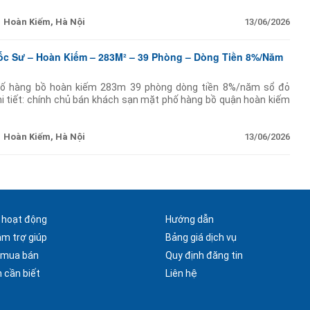
Hoàn Kiếm, Hà Nội
13/06/2026
ốc Sư – Hoàn Kiếm – 283M² – 39 Phòng – Dòng Tiền 8%/Năm
ố hàng bồ hoàn kiếm 283m 39 phòng dòng tiền 8%/năm sổ đỏ
hi tiết: chính chủ bán khách sạn mặt phố hàng bồ quận hoàn kiếm
thác tốt dòng tiền ổn định pháp
Hoàn Kiếm, Hà Nội
13/06/2026
 hoạt động
Hướng dẫn
âm trợ giúp
Bảng giá dịch vụ
 mua bán
Quy định đăng tin
 cần biết
Liên hệ