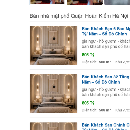
Bán nhà mặt phố Quận Hoàn Kiếm Hà Nội
Bán Khách Sạn 6 Sao Mp
Tỷ/ Năm – Sổ Đỏ Chính
gia ngư - hồ gươm - khác
bán khách sạn phố cổ hà n
sầm uất bậc nhất thủ
805 Tỷ
Diện tích:
508 m²
Khu vực:
Bán Khách Sạn 32 Tầng 
Năm – Sổ Đỏ Chính
gia ngư - hồ gươm - khác
bán khách sạn phố cổ hà n
sầm uất bậc nhất thủ
805 Tỷ
Diện tích:
508 m²
Khu vực:
Bán Khách Sạn Chính Ch
Tỷ/ Năm – Sổ Đỏ Chính