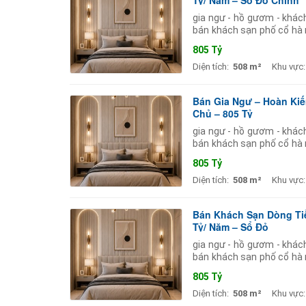
gia ngư - hồ gươm - khác
bán khách sạn phố cổ hà n
sầm uất bậc nhất thủ
805 Tỷ
Diện tích:
508 m²
Khu vực:
Bán Gia Ngư – Hoàn Kiế
Chủ – 805 Tỷ
gia ngư - hồ gươm - khác
bán khách sạn phố cổ hà n
sầm uất bậc nhất thủ
805 Tỷ
Diện tích:
508 m²
Khu vực:
Bán Khách Sạn Dòng Tiề
Tỷ/ Năm – Sổ Đỏ
gia ngư - hồ gươm - khác
bán khách sạn phố cổ hà n
sầm uất bậc nhất thủ
805 Tỷ
Diện tích:
508 m²
Khu vực: