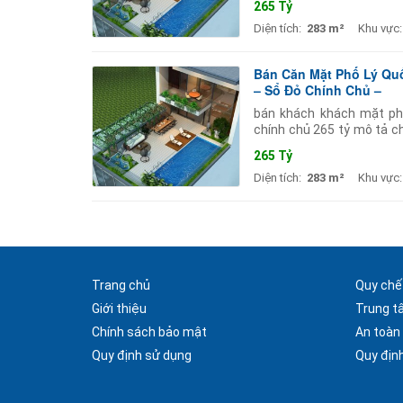
265 Tỷ
Diện tích:
283 m²
Khu vực:
Bán Căn Mặt Phố Lý Qu
– Sổ Đỏ Chính Chủ –
bán khách khách mặt ph
chính chủ 265 tỷ mô tả c
hà nội. tài sản đang khai 
265 Tỷ
Diện tích:
283 m²
Khu vực:
Trang chủ
Quy chế
Giới thiệu
Trung t
Chính sách bảo mật
An toàn
Quy định sử dụng
Quy định