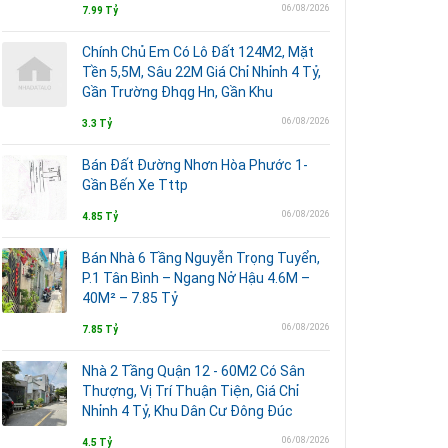
06/08/2026
7.99 Tỷ
Chính Chủ Em Có Lô Đất 124M2, Mặt
Tền 5,5M, Sâu 22M Giá Chỉ Nhỉnh 4 Tỷ,
Gần Trường Đhqg Hn, Gần Khu
06/08/2026
3.3 Tỷ
Bán Đất Đường Nhơn Hòa Phước 1-
Gần Bến Xe Tttp
06/08/2026
4.85 Tỷ
Bán Nhà 6 Tầng Nguyễn Trọng Tuyển,
P.1 Tân Bình – Ngang Nở Hậu 4.6M –
40M² – 7.85 Tỷ
06/08/2026
7.85 Tỷ
Nhà 2 Tầng Quận 12 - 60M2 Có Sân
Thượng, Vị Trí Thuận Tiện, Giá Chỉ
Nhỉnh 4 Tỷ, Khu Dân Cư Đông Đúc
06/08/2026
4.5 Tỷ