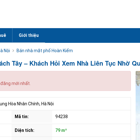
huê
Giới thiệu
̀ Nội
Bán nhà mặt phố Hoàn Kiếm
hách Tây – Khách Hỏi Xem Nhà Liên Tục Nhờ Q
 đăng mới nhất.
ng Hòa Nhân Chính, Hà Nội
Mã tin:
94238
Diện tích:
79 m²