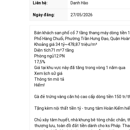
Liên hệ:
Danh Hào
Ngày đăng:
27/05/2026
Bán khách sạn phố cổ 7 tầng thang máy dòng tiền 150
Phố Hàng Chuối, Phường Trần Hưng Đạo, Quận Hoà
Khoảng giá 34 tỷ~478,87 triệu/m²
Diện tích71 m²7 tầng
Phòng ngủ12 PN
17,5%
Giá tại khu vực này đã tăng trong vòng 1 năm qua
Xem lịch sử giá
Thông tin mô tả
Hiếm!
Gà đẻ trứng vàng căn hộ cao cấp dòng tiền 150 tr/t
Tặng kèm nội thất tiền tỷ - trung tâm Hoàn Kiếm hi
Chủ xây tâm huyết, nhà khung bê tông chắc chắn, thi
thượng lưu, toàn đồ đắt tiền dành cho ks Pháp. T