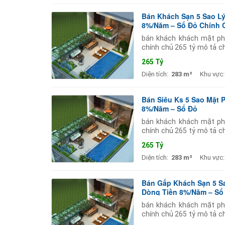
Bán Khách Sạn 5 Sao Lý
8%/Năm – Sổ Đỏ Chính 
bán khách khách mặt ph
chính chủ 265 tỷ mô tả c
hà nội. tài sản đang khai 
265 Tỷ
Diện tích:
283 m²
Khu vực:
Bán Siêu Ks 5 Sao Mặt 
8%/Năm – Sổ Đỏ
bán khách khách mặt ph
chính chủ 265 tỷ mô tả c
hà nội. tài sản đang khai 
265 Tỷ
Diện tích:
283 m²
Khu vực:
Bán Gấp Khách Sạn 5 Sa
Dòng Tiền 8%/Năm – Sổ
bán khách khách mặt ph
chính chủ 265 tỷ mô tả c
hà nội. tài sản đang khai 