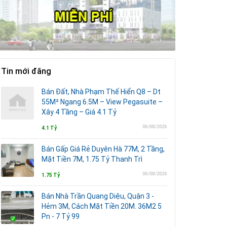
Tin mới đăng
Bán Đất, Nhà Phạm Thế Hiển Q8 – Dt
55M² Ngang 6.5M – View Pegasuite –
Xây 4 Tầng – Giá 4.1 Tỷ
06/08/2026
4.1 Tỷ
Bán Gấp Giá Rẻ Duyên Hà 77M, 2 Tầng,
Mặt Tiền 7M, 1.75 Tỷ Thanh Trì
06/08/2026
1.75 Tỷ
Bán Nhà Trần Quang Diệu, Quận 3 -
Hẻm 3M, Cách Mặt Tiền 20M. 36M2 5
Pn - 7 Tỷ 99