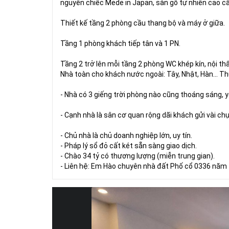
nguyên chiếc Mede in Japan, sàn gỗ tự nhiên cao cấp, 
Thiết kế tầng 2 phòng cầu thang bộ và máy ở giữa.
Tầng 1 phòng khách tiếp tân và 1 PN.
Tầng 2 trở lên mỗi tầng 2 phòng WC khép kín, nội th
Nhà toàn cho khách nước ngoài: Tây, Nhật, Hàn... Th
- Nhà có 3 giếng trời phòng nào cũng thoáng sáng, y
- Cạnh nhà là sân cơ quan rộng dãi khách gửi vài ch
- Chủ nhà là chủ doanh nghiệp lớn, uy tín.
- Pháp lý sổ đỏ cất két sẵn sàng giao dịch.
- Chào 34 tỷ có thương lượng (miễn trung gian).
- Liên hệ: Em Hào chuyên nhà đất Phố cổ 0336 năm