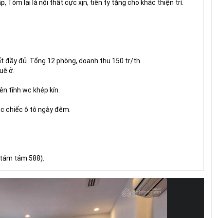
Tóm lại là nội thất cực xịn, tiền tỷ tặng cho khác thiện trí.
ất đầy đủ. Tổng 12 phòng, doanh thu 150 tr/th.
uê ở.
ên tĩnh wc khép kín.
ục chiếc ô tô ngày đêm.
 tám tám 588).