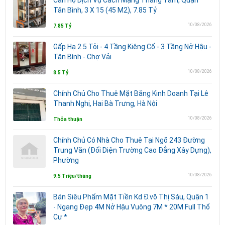
Tân Bình, 3 X 15 (45 M2), 7.85 Tỷ
10/08/2026
7.85 Tỷ
Gấp Hạ 2.5 Tỏi - 4 Tầng Kiêng Cố - 3 Tầng Nở Hậu -
Tân Bình - Chợ Vải
10/08/2026
8.5 Tỷ
Chính Chủ Cho Thuê Mặt Bằng Kinh Doanh Tại Lê
Thanh Nghị, Hai Bà Trưng, Hà Nội
10/08/2026
Thỏa thuận
Chính Chủ Có Nhà Cho Thuê Tại Ngõ 243 Đường
Trung Văn (Đối Diện Trường Cao Đẳng Xây Dựng),
Phường
10/08/2026
9.5 Triệu/tháng
Bán Siêu Phẩm Mặt Tiền Kd Đ.võ Thị Sáu, Quận 1
- Ngang Đẹp 4M Nở Hậu Vuông 7M * 20M Full Thổ
Cư *