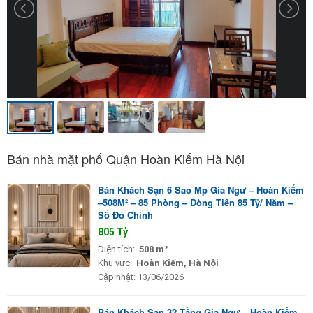
Bán nhà mặt phố Quận Hoàn Kiếm Hà Nội
Bán Khách Sạn 6 Sao Mp Gia Ngư – Hoàn Kiếm
–508M² – 85 Phòng – Dòng Tiền 85 Tỷ/ Năm –
Sổ Đỏ Chính
805 Tỷ
Diện tích:
508 m²
Khu vực:
Hoàn Kiếm, Hà Nội
Cập nhật:
13/06/2026
Bán Khách Sạn 32 Tầng Gia Ngư – Hoàn Kiếm –