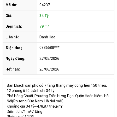
Mã tin:
94237
Giá:
34 Tỷ
Diện tích:
79 m²
Liên hệ:
Danh Hào
0336588***
Điện thoại:
Ngày đăng:
27/05/2026
Hết hạn:
26/06/2026
Bán khách sạn phố cổ 7 tầng thang máy dòng tiền 150 triệu,
12 phòng ô tô tránh chỉ 34 tỷ
Phố Hàng Chuối, Phường Trần Hưng Đạo, Quận Hoàn Kiếm, Hà
Nội(Phường Cửa Nam, Hà Nội mới)
Khoảng giá 34 tỷ~478,87 triệu/m²
Diện tích71 m²7 tầng
Phòng ngủ12 PN