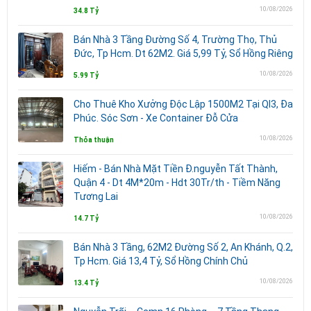
10/08/2026
34.8 Tỷ
Bán Nhà 3 Tầng Đường Số 4, Trường Thọ, Thủ
Đức, Tp Hcm. Dt 62M2. Giá 5,99 Tỷ, Sổ Hồng Riêng
10/08/2026
5.99 Tỷ
Cho Thuê Kho Xưởng Độc Lập 1500M2 Tại Ql3, Đa
Phúc. Sóc Sơn - Xe Container Đỗ Cửa
10/08/2026
Thỏa thuận
Hiếm - Bán Nhà Mặt Tiền Đ.nguyễn Tất Thành,
Quận 4 - Dt 4M*20m - Hdt 30Tr/th - Tiềm Năng
Tương Lai
10/08/2026
14.7 Tỷ
Bán Nhà 3 Tầng, 62M2 Đường Số 2, An Khánh, Q.2,
Tp Hcm. Giá 13,4 Tỷ, Sổ Hồng Chính Chủ
10/08/2026
13.4 Tỷ