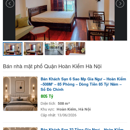
Bán nhà mặt phố Quận Hoàn Kiếm Hà Nội
Bán Khách Sạn 6 Sao Mp Gia Ngư – Hoàn Kiếm
–508M² – 85 Phòng – Dòng Tiền 85 Tỷ/ Năm –
Sổ Đỏ Chính
805 Tỷ
Diện tích:
508 m²
Khu vực:
Hoàn Kiếm, Hà Nội
Cập nhật:
13/06/2026
Bán Khách Sạn 32 Tầng Gia Ngư – Hoàn Kiếm –