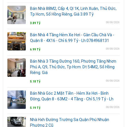
Bán Nhà 88M2, Cấp 4, Ql 1K, Linh Xuân, Thủ Đức,
Tp Hcm, Sổ Hồng Riêng, Giá 3.89 Tỷ
08/08/2026
3.89 Tỷ
Bán Nhà 4 Tầng Hẻm Xe Hơi - Gàn Cầu Chà Và -
Quận 8 - 4X16 - Chỉ 6.99 Tỷ - Lh 0784968131
08/08/2026
6.99 Tỷ
Bán Nhà 3 Tầng Đường 160, Phường Tăng Nhơn
Phú A, Q9, Thủ Đức, Tp Hcm. Dt 54M2, Sổ Hồng
Riêng. Giá
08/08/2026
5.18 Tỷ
Bán Nhà Góc 2 Mặt Tiền - Hẻm Xe Hơi - Bình
Đông, Quận 8 - 63M2 - 4 Tầng - Chỉ 5,19 Tỷ - Lh
08/08/2026
5.19 Tỷ
Nhà Hxh Đường Trường Sa Quận Phú Nhuận
Phường 2 Cũ