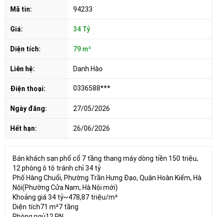
Mã tin:
94233
Giá:
34 Tỷ
Diện tích:
79 m²
Liên hệ:
Danh Hào
0336588***
Điện thoại:
Ngày đăng:
27/05/2026
Hết hạn:
26/06/2026
Bán khách sạn phố cổ 7 tầng thang máy dòng tiền 150 triệu,
12 phòng ô tô tránh chỉ 34 tỷ
Phố Hàng Chuối, Phường Trần Hưng Đạo, Quận Hoàn Kiếm, Hà
Nội(Phường Cửa Nam, Hà Nội mới)
Khoảng giá 34 tỷ~478,87 triệu/m²
Diện tích71 m²7 tầng
Phòng ngủ12 PN