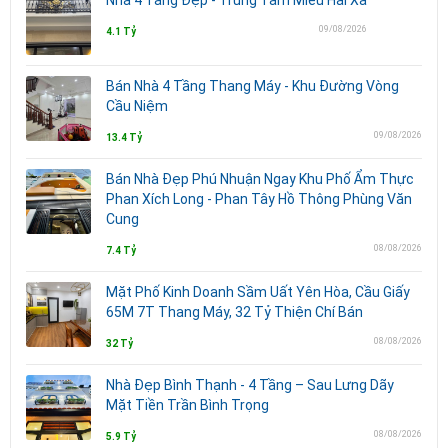
09/08/2026
4.1 Tỷ
Bán Nhà 4 Tầng Thang Máy - Khu Đường Vòng
Cầu Niệm
09/08/2026
13.4 Tỷ
Bán Nhà Đẹp Phú Nhuận Ngay Khu Phố Ẩm Thực
Phan Xích Long - Phan Tây Hồ Thông Phùng Văn
Cung
08/08/2026
7.4 Tỷ
Mặt Phố Kinh Doanh Sầm Uất Yên Hòa, Cầu Giấy
65M 7T Thang Máy, 32 Tỷ Thiện Chí Bán
08/08/2026
32 Tỷ
Nhà Đẹp Bình Thạnh - 4 Tầng – Sau Lưng Dãy
Mặt Tiền Trần Bình Trọng
08/08/2026
5.9 Tỷ