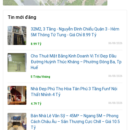
Tin mới đăng
32M2, 3 Tầng - Nguyễn Đình Chiểu Quận 3 - Hẻm
5M Thông Tứ Tung - Giá Chỉ 8.99 Tỷ
06/08/2026
8.99 Tỷ
Cho Thuê Mặt Bằng Kinh Doanh Vị Trí Đẹp Đầu
Đường Huỳnh Thúc Kháng – Phường Đông Ba, Tp
Huế
06/08/2026
5 Triệu/tháng
Nhà Đẹp Phú Thọ Hòa Tân Phú 3 Tầng Funf Nội
Thất Nhỉnh 4 Tỷ
06/08/2026
4.79 Tỷ
Bán Nhà Lê Văn Sỹ – 45M² – Ngang 5M – Phong
Cách Châu Âu – Sân Thượng Cực Chill – Giá 10.5
Tỷ