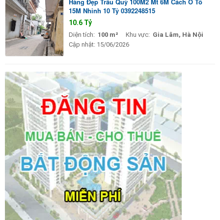
Hàng Đẹp Trâu Quỳ 100M2 Mt 6M Cách Ô Tô
15M Nhỉnh 10 Tỷ 0392248515
10.6 Tỷ
Diện tích:
100 m²
Khu vực:
Gia Lâm, Hà Nội
Cập nhật:
15/06/2026