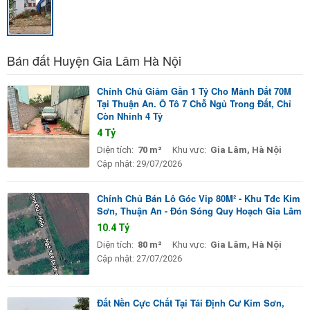
Bán đất Huyện Gia Lâm Hà Nội
Chính Chủ Giảm Gần 1 Tỷ Cho Mảnh Đất 70M
Tại Thuận An. Ô Tô 7 Chỗ Ngủ Trong Đất, Chỉ
Còn Nhỉnh 4 Tỷ
4 Tỷ
Diện tích:
70 m²
Khu vực:
Gia Lâm, Hà Nội
Cập nhật:
29/07/2026
Chính Chủ Bán Lô Góc Vip 80M² - Khu Tđc Kim
Sơn, Thuận An - Đón Sóng Quy Hoạch Gia Lâm
10.4 Tỷ
Diện tích:
80 m²
Khu vực:
Gia Lâm, Hà Nội
Cập nhật:
27/07/2026
Đất Nền Cực Chất Tại Tái Định Cư Kim Sơn,