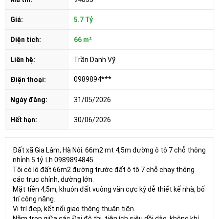
Giá:
5.7 Tỷ
Diện tích:
66 m²
Liên hệ:
Trần Danh Vỹ
0989894***
Điện thoại:
Ngày đăng:
31/05/2026
Hết hạn:
30/06/2026
Đất xã Gia Lâm, Hà Nội. 66m2 mt 4,5m đường ô tô 7 chỗ thông
nhỉnh 5 tỷ. Lh 0989894845
Tôi có lô đất 66m2 đường trước đất ô tô 7 chỗ chạy thông
các trục chính, dường lớn.
Mặt tiền 4,5m, khuôn đất vuông vắn cực kỳ dễ thiết kế nhà, bố
trí công năng.
Vị trí đẹp, kết nối giao thông thuận tiện.
Nằm trọn giữa các Đại đô thị, tiện ích siêu dồi dào, không khí