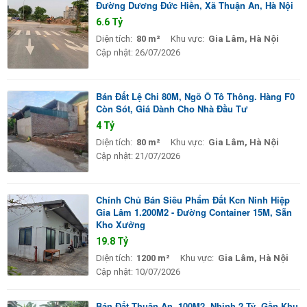
Đường Dương Đức Hiền, Xã Thuận An, Hà Nội
6.6 Tỷ
Diện tích:
80 m²
Khu vực:
Gia Lâm, Hà Nội
Cập nhật:
26/07/2026
Bán Đất Lệ Chi 80M, Ngõ Ô Tô Thông. Hàng F0
Còn Sót, Giá Dành Cho Nhà Đầu Tư
4 Tỷ
Diện tích:
80 m²
Khu vực:
Gia Lâm, Hà Nội
Cập nhật:
21/07/2026
Chính Chủ Bán Siêu Phẩm Đất Kcn Ninh Hiệp
Gia Lâm 1.200M2 - Đường Container 15M, Sẵn
Kho Xưởng
19.8 Tỷ
Diện tích:
1200 m²
Khu vực:
Gia Lâm, Hà Nội
Cập nhật:
10/07/2026
Bán Đất Thuận An, 100M2, Nhỉnh 2 Tỷ. Gần Khu