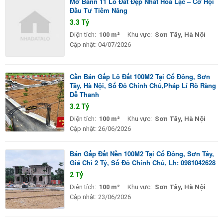
Mở Bánn 11 Lô Đất Đẹp Nhất Hòa Lạc – Cơ Hội
Đầu Tư Tiềm Năng
3.3 Tỷ
Diện tích:
100 m²
Khu vực:
Sơn Tây, Hà Nội
Cập nhật:
04/07/2026
Cần Bán Gấp Lô Đất 100M2 Tại Cổ Đông, Sơn
Tây, Hà Nội, Sổ Đỏ Chính Chủ,Pháp Lí Rõ Ràng
Dễ Thanh
3.2 Tỷ
Diện tích:
100 m²
Khu vực:
Sơn Tây, Hà Nội
Cập nhật:
26/06/2026
Bán Gấp Đất Nền 100M2 Tại Cổ Đông, Sơn Tây,
Giá Chỉ 2 Tỷ, Sổ Đỏ Chính Chủ, Lh: 0981042628
2 Tỷ
Diện tích:
100 m²
Khu vực:
Sơn Tây, Hà Nội
Cập nhật:
23/06/2026