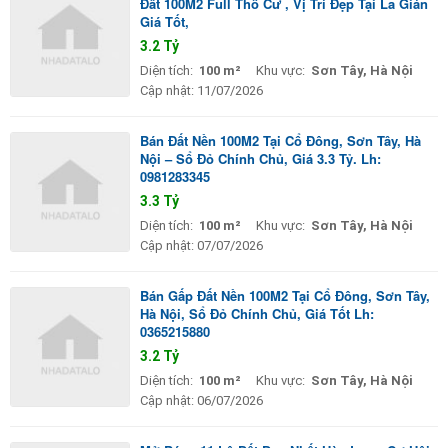
Đât 100M2 Full Thổ Cư , Vị Trí Đẹp Tại La Gián
Giá Tốt,
3.2 Tỷ
Diện tích:
100 m²
Khu vực:
Sơn Tây, Hà Nội
Cập nhật:
11/07/2026
Bán Đất Nền 100M2 Tại Cổ Đông, Sơn Tây, Hà
Nội – Sổ Đỏ Chính Chủ, Giá 3.3 Tỷ. Lh:
0981283345
3.3 Tỷ
Diện tích:
100 m²
Khu vực:
Sơn Tây, Hà Nội
Cập nhật:
07/07/2026
Bán Gấp Đất Nền 100M2 Tại Cổ Đông, Sơn Tây,
Hà Nội, Sổ Đỏ Chính Chủ, Giá Tốt Lh:
0365215880
3.2 Tỷ
Diện tích:
100 m²
Khu vực:
Sơn Tây, Hà Nội
Cập nhật:
06/07/2026