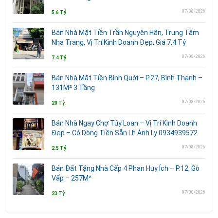
07/08/2026
5.6 Tỷ
Bán Nhà Mặt Tiền Trần Nguyên Hãn, Trung Tâm
Nha Trang, Vị Trí Kinh Doanh Đẹp, Giá 7,4 Tỷ
07/08/2026
7.4 Tỷ
Bán Nhà Mặt Tiền Bình Quới – P.27, Bình Thạnh –
131M² 3 Tầng
07/08/2026
20 Tỷ
Bán Nhà Ngay Chợ Túy Loan – Vị Trí Kinh Doanh
Đẹp – Có Dòng Tiền Sẵn Lh Ánh Ly 0934939572
07/08/2026
2.5 Tỷ
Bán Đất Tặng Nhà Cấp 4 Phan Huy Ích – P.12, Gò
Vấp – 257M²
07/08/2026
23 Tỷ