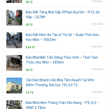
07/08/2026
20 Tỷ
Bán Đất Tặng Nhà Cấp 4 Phan Huy Ích – P.12, Gò
Vấp – 257M²
07/08/2026
23 Tỷ
Bán Đất Hẻm Xe Tải Lê Thị Sẻ – Xuân Thới Sơn,
Hóc Môn – 10X24m
07/08/2026
5.65 Tỷ
Bán Nhà Mặt Tiền Đặng Thúc Vịnh – Thới Tam
Thôn, Hóc Môn – 6X50m
07/08/2026
22 Tỷ
Cần Bán Nhanh Căn Nhà Tâm Huyết Tại Vĩnh
Điềm Thượng, Giá Cực Tốt 3,3 Tỷ
07/08/2026
3.3 Tỷ
Bán Nhà Hẻm Thông Trần Văn Đang – P.9, Q.3 –
56M² 2 Tầng