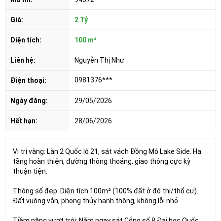
Giá:
2 Tỷ
Diện tích:
100 m²
Liên hệ:
Nguyễn Thị Như
0981376***
Điện thoại:
Ngày đăng:
29/05/2026
Hết hạn:
28/06/2026
Vị trí vàng: Làn 2 Quốc lộ 21, sát vách Đồng Mô Lake Side. Hạ
tầng hoàn thiện, đường thông thoáng, giao thông cực kỳ
thuận tiện.
Thông số đẹp: Diện tích 100m² (100% đất ở đô thị/thổ cư).
Đất vuông vắn, phong thủy hanh thông, không lỗi nhỏ.
Tiềm năng vượt trội: Nằm ngay sát Cổng số 8 Đại học Quốc