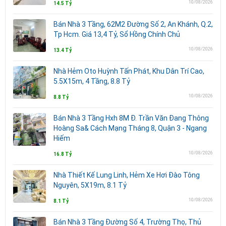
10/08/2026
14.5 Tỷ
Bán Nhà 3 Tầng, 62M2 Đường Số 2, An Khánh, Q.2,
Tp Hcm. Giá 13,4 Tỷ, Sổ Hồng Chính Chủ
10/08/2026
13.4 Tỷ
Nhà Hẻm Oto Huỳnh Tấn Phát, Khu Dân Trí Cao,
5.5X15m, 4 Tầng, 8.8 Tỷ
10/08/2026
8.8 Tỷ
Bán Nhà 3 Tầng Hxh 8M Đ. Trần Văn Đang Thông
Hoàng Sa& Cách Mạng Tháng 8, Quận 3 - Ngang
Hiếm
10/08/2026
16.8 Tỷ
Nhà Thiết Kế Lung Linh, Hẻm Xe Hơi Đào Tông
Nguyên, 5X19m, 8.1 Tỷ
10/08/2026
8.1 Tỷ
Bán Nhà 3 Tầng Đường Số 4, Trường Thọ, Thủ