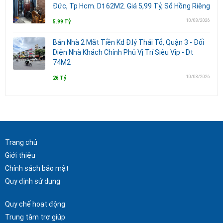
Đức, Tp Hcm. Dt 62M2. Giá 5,99 Tỷ, Sổ Hồng Riêng
10/08/2026
5.99 Tỷ
Bán Nhà 2 Măt Tiền Kd Đ.lý Thái Tổ, Quận 3 - Đối
Diện Nhà Khách Chính Phủ Vị Trí Siêu Vip - Dt
74M2
10/08/2026
26 Tỷ
Trang chủ
Giới thiệu
Chính sách bảo mật
Quy định sử dụng
Quy chế hoạt động
Trung tâm trợ giúp