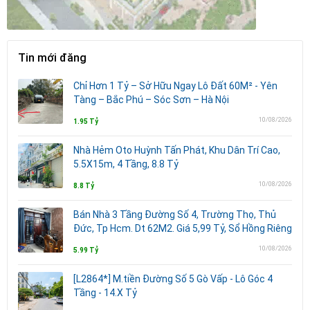
Tin mới đăng
Chỉ Hơn 1 Tỷ – Sở Hữu Ngay Lô Đất 60M² - Yên
Tàng – Bắc Phú – Sóc Sơn – Hà Nội
10/08/2026
1.95 Tỷ
Nhà Hẻm Oto Huỳnh Tấn Phát, Khu Dân Trí Cao,
5.5X15m, 4 Tầng, 8.8 Tỷ
10/08/2026
8.8 Tỷ
Bán Nhà 3 Tầng Đường Số 4, Trường Thọ, Thủ
Đức, Tp Hcm. Dt 62M2. Giá 5,99 Tỷ, Sổ Hồng Riêng
10/08/2026
5.99 Tỷ
[L2864*] M.tiền Đường Số 5 Gò Vấp - Lô Góc 4
Tầng - 14.X Tỷ