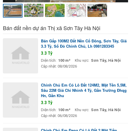
Bán đất nền dự án Thị xã Sơn Tây Hà Nội
Bán Gấp 100M2 Đất Nền Cổ Đông, Sơn Tây, Giá
3.3 Tỷ, Sổ Đỏ Chính Chủ, Lh 0981283345
3.3 Tỷ
Diện tích:
100 m²
Khu vực:
Sơn Tây, Hà Nội
Cập nhật:
08/08/2026
Chính Chủ Em Có Lô Đất 124M2, Mặt Tền 5,5M,
Sâu 22M Giá Chỉ Nhỉnh 4 Tỷ, Gần Trường Đhqg
Hn, Gần Khu
3.3 Tỷ
Diện tích:
100 m²
Khu vực:
Sơn Tây, Hà Nội
Cập nhật:
06/08/2026
Chính Chủ Em Đang Có Lô Đất 2 Mặt Tiền