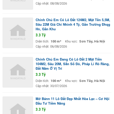
Cập nhật:
08/08/2026
Chính Chủ Em Có Lô Đất 124M2, Mặt Tền 5,5M,
Sâu 22M Giá Chỉ Nhỉnh 4 Tỷ, Gần Trường Đhqg
Hn, Gần Khu
3.3 Tỷ
Diện tích:
100 m²
Khu vực:
Sơn Tây, Hà Nội
Cập nhật:
06/08/2026
Chính Chủ Em Đang Có Lô Đất 2 Mặt Tiền
104M2, Sâu 20M, Sẵn Sổ Đỏ, Pháp Lí Rõ Ràng,
Đất Nằm Ở Vị Trí
3.3 Tỷ
Diện tích:
100 m²
Khu vực:
Sơn Tây, Hà Nội
Cập nhật:
30/07/2026
Mở Bánn 11 Lô Đất Đẹp Nhất Hòa Lạc – Cơ Hội
Đầu Tư Tiềm Năng
3.3 Tỷ