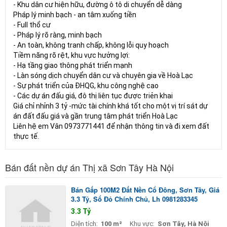
- Khu dân cư hiện hữu, đường ô tô di chuyển dễ dàng
Pháp lý minh bạch - an tâm xuống tiền
- Full thổ cư
- Pháp lý rõ ràng, minh bạch
- An toàn, không tranh chấp, không lỗi quy hoạch
Tiềm năng rõ rệt, khu vực hưởng lợi:
- Hạ tầng giao thông phát triển mạnh
- Làn sóng dịch chuyển dân cư và chuyên gia về Hoà Lạc
- Sự phát triển của ĐHQG, khu công nghệ cao
- Các dự án đấu giá, đô thị liên tục được triẻn khai
Giá chỉ nhỉnh 3 tỷ -mức tài chính khá tốt cho một vị trí sát dự
án đất đấu giá và gần trung tâm phát triển Hoà Lạc
Liên hệ em Vân 0973771441 để nhận thông tin và đi xem đất
thực tế.
Bán đất nền dự án Thị xã Sơn Tây Hà Nội
Bán Gấp 100M2 Đất Nền Cổ Đông, Sơn Tây, Giá
3.3 Tỷ, Sổ Đỏ Chính Chủ, Lh 0981283345
3.3 Tỷ
Diện tích:
100 m²
Khu vực:
Sơn Tây, Hà Nội