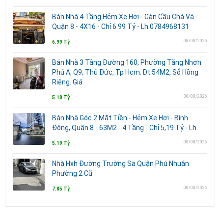
Bán Nhà 4 Tầng Hẻm Xe Hơi - Gàn Cầu Chà Và -
Quận 8 - 4X16 - Chỉ 6.99 Tỷ - Lh 0784968131
08/08/2026
6.99 Tỷ
Bán Nhà 3 Tầng Đường 160, Phường Tăng Nhơn
Phú A, Q9, Thủ Đức, Tp Hcm. Dt 54M2, Sổ Hồng
Riêng. Giá
08/08/2026
5.18 Tỷ
Bán Nhà Góc 2 Mặt Tiền - Hẻm Xe Hơi - Bình
Đông, Quận 8 - 63M2 - 4 Tầng - Chỉ 5,19 Tỷ - Lh
08/08/2026
5.19 Tỷ
Nhà Hxh Đường Trường Sa Quận Phú Nhuận
Phường 2 Cũ
08/08/2026
7.85 Tỷ