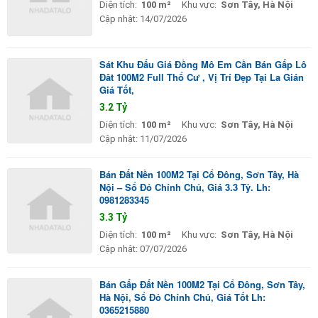
Diện tích:
100 m²
Khu vực:
Sơn Tây, Hà Nội
Cập nhật:
14/07/2026
Sát Khu Đấu Giá Đồng Mô Em Cần Bán Gấp Lô
Đât 100M2 Full Thổ Cư , Vị Trí Đẹp Tại La Gián
Giá Tốt,
3.2 Tỷ
Diện tích:
100 m²
Khu vực:
Sơn Tây, Hà Nội
Cập nhật:
11/07/2026
Bán Đất Nền 100M2 Tại Cổ Đông, Sơn Tây, Hà
Nội – Sổ Đỏ Chính Chủ, Giá 3.3 Tỷ. Lh:
0981283345
3.3 Tỷ
Diện tích:
100 m²
Khu vực:
Sơn Tây, Hà Nội
Cập nhật:
07/07/2026
Bán Gấp Đất Nền 100M2 Tại Cổ Đông, Sơn Tây,
Hà Nội, Sổ Đỏ Chính Chủ, Giá Tốt Lh:
0365215880