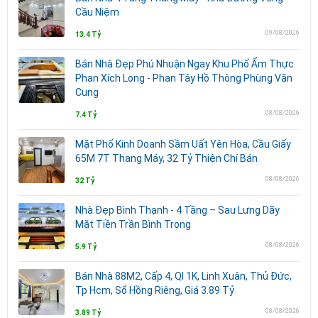
Cầu Niệm
09/08/2026
13.4 Tỷ
Bán Nhà Đẹp Phú Nhuận Ngay Khu Phố Ẩm Thực
Phan Xích Long - Phan Tây Hồ Thông Phùng Văn
Cung
08/08/2026
7.4 Tỷ
Mặt Phố Kinh Doanh Sầm Uất Yên Hòa, Cầu Giấy
65M 7T Thang Máy, 32 Tỷ Thiện Chí Bán
08/08/2026
32 Tỷ
Nhà Đẹp Bình Thạnh - 4 Tầng – Sau Lưng Dãy
Mặt Tiền Trần Bình Trọng
08/08/2026
5.9 Tỷ
Bán Nhà 88M2, Cấp 4, Ql 1K, Linh Xuân, Thủ Đức,
Tp Hcm, Sổ Hồng Riêng, Giá 3.89 Tỷ
08/08/2026
3.89 Tỷ