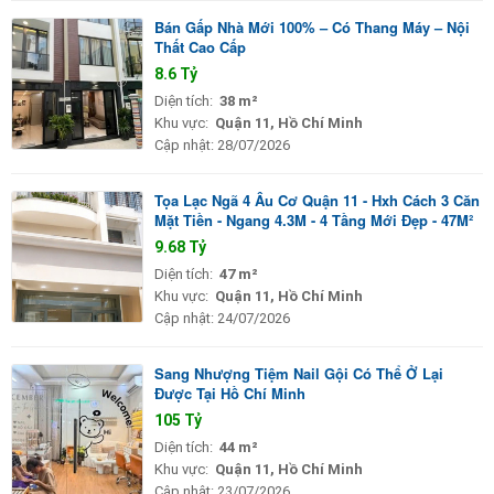
Bán Gấp Nhà Mới 100% – Có Thang Máy – Nội
Thất Cao Cấp
8.6 Tỷ
Diện tích:
38 m²
Khu vực:
Quận 11, Hồ Chí Minh
Cập nhật:
28/07/2026
Tọa Lạc Ngã 4 Âu Cơ Quận 11 - Hxh Cách 3 Căn
Mặt Tiền - Ngang 4.3M - 4 Tầng Mới Đẹp - 47M²
9.68 Tỷ
Diện tích:
47 m²
Khu vực:
Quận 11, Hồ Chí Minh
Cập nhật:
24/07/2026
Sang Nhượng Tiệm Nail Gội Có Thể Ở Lại
Được Tại Hồ Chí Minh
105 Tỷ
Diện tích:
44 m²
Khu vực:
Quận 11, Hồ Chí Minh
Cập nhật:
23/07/2026