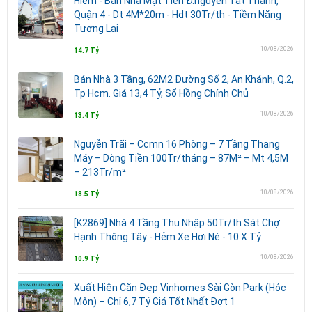
Hiếm - Bán Nhà Mặt Tiền Đ.nguyễn Tất Thành,
Quận 4 - Dt 4M*20m - Hdt 30Tr/th - Tiềm Năng
Tương Lai
10/08/2026
14.7 Tỷ
Bán Nhà 3 Tầng, 62M2 Đường Số 2, An Khánh, Q.2,
Tp Hcm. Giá 13,4 Tỷ, Sổ Hồng Chính Chủ
10/08/2026
13.4 Tỷ
Nguyễn Trãi – Ccmn 16 Phòng – 7 Tầng Thang
Máy – Dòng Tiền 100Tr/tháng – 87M² – Mt 4,5M
– 213Tr/m²
10/08/2026
18.5 Tỷ
[K2869] Nhà 4 Tầng Thu Nhập 50Tr/th Sát Chợ
Hạnh Thông Tây - Hẻm Xe Hơi Né - 10.X Tỷ
10/08/2026
10.9 Tỷ
Xuất Hiện Căn Đẹp Vinhomes Sài Gòn Park (Hóc
Môn) – Chỉ 6,7 Tỷ Giá Tốt Nhất Đợt 1