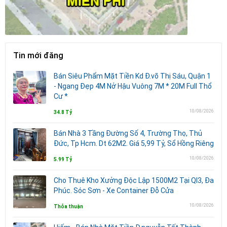
Tin mới đăng
Bán Siêu Phẩm Mặt Tiền Kd Đ.võ Thị Sáu, Quận 1
- Ngang Đẹp 4M Nở Hậu Vuông 7M * 20M Full Thổ
Cư *
10/08/2026
34.8 Tỷ
Bán Nhà 3 Tầng Đường Số 4, Trường Thọ, Thủ
Đức, Tp Hcm. Dt 62M2. Giá 5,99 Tỷ, Sổ Hồng Riêng
10/08/2026
5.99 Tỷ
Cho Thuê Kho Xưởng Độc Lập 1500M2 Tại Ql3, Đa
Phúc. Sóc Sơn - Xe Container Đỗ Cửa
10/08/2026
Thỏa thuận