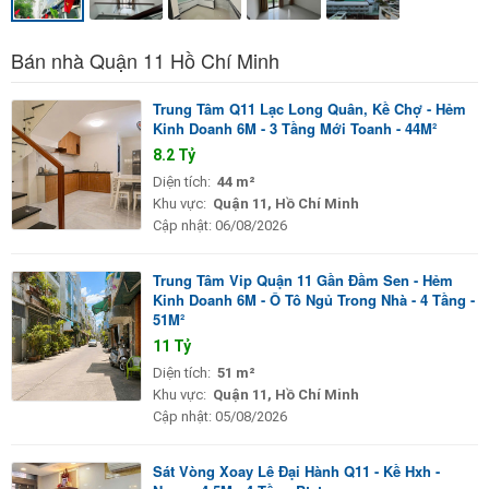
Bán nhà Quận 11 Hồ Chí Minh
Trung Tâm Q11 Lạc Long Quân, Kề Chợ - Hẻm
Kinh Doanh 6M - 3 Tầng Mới Toanh - 44M²
8.2 Tỷ
Diện tích:
44 m²
Khu vực:
Quận 11, Hồ Chí Minh
Cập nhật:
06/08/2026
Trung Tâm Vip Quận 11 Gần Đầm Sen - Hẻm
Kinh Doanh 6M - Ô Tô Ngủ Trong Nhà - 4 Tầng -
51M²
11 Tỷ
Diện tích:
51 m²
Khu vực:
Quận 11, Hồ Chí Minh
Cập nhật:
05/08/2026
Sát Vòng Xoay Lê Đại Hành Q11 - Kề Hxh -