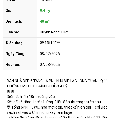
Giá:
9.4 Tỷ
Diện tích:
40 m²
Liên hệ:
Huỳnh Ngọc Tươi
0944514***
Điện thoại:
Ngày đăng:
08/07/2026
Hết hạn:
07/08/2026
BÁN NHÀ ĐẸP 6 TẦNG –6 PN - KHU VIP LẠC LONG QUÂN - Q.11 –
ĐƯỜNG 8M OTO TRÁNH -CHỈ -9.4 Tỷ
🦋🦋
Diện tích: 4 x 10m vuông vức
Kết cấu 6 tầng:1 trệt,1 lửng. 3 lầu.Sân thượng trước sau
🌟 Tổng 6PN – 5WC, nhà mới đẹp, thiết kế hiện đại – chỉ việc
xách vali vào ở.Chính chủ xây tâm huyết
🚗 Hẻm 8m rộng rãi, xe hơi quay đầu thoải mái – khu VIP dân