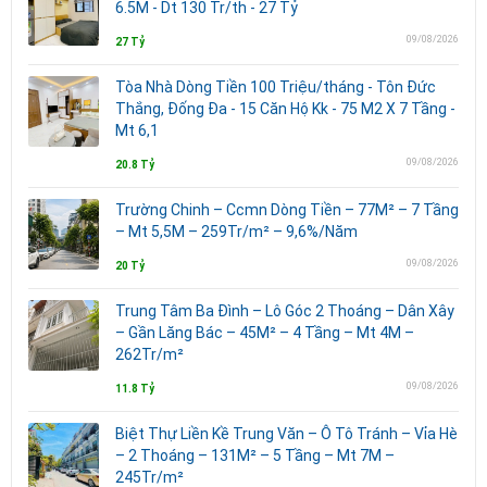
6.5M - Dt 130 Tr/th - 27 Tỷ
09/08/2026
27 Tỷ
Tòa Nhà Dòng Tiền 100 Triệu/tháng - Tôn Đức
Thắng, Đống Đa - 15 Căn Hộ Kk - 75 M2 X 7 Tầng -
Mt 6,1
09/08/2026
20.8 Tỷ
Trường Chinh – Ccmn Dòng Tiền – 77M² – 7 Tầng
– Mt 5,5M – 259Tr/m² – 9,6%/Năm
09/08/2026
20 Tỷ
Trung Tâm Ba Đình – Lô Góc 2 Thoáng – Dân Xây
– Gần Lăng Bác – 45M² – 4 Tầng – Mt 4M –
262Tr/m²
09/08/2026
11.8 Tỷ
Biệt Thự Liền Kề Trung Văn – Ô Tô Tránh – Vỉa Hè
– 2 Thoáng – 131M² – 5 Tầng – Mt 7M –
245Tr/m²