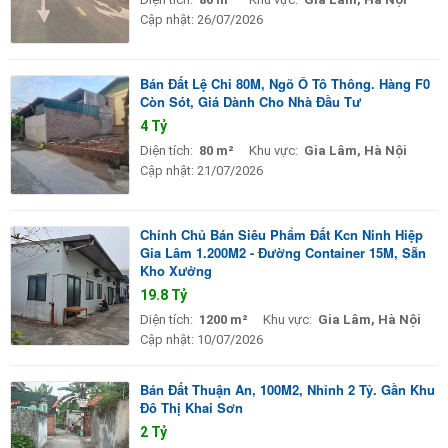
Cập nhật:
26/07/2026
Bán Đất Lệ Chi 80M, Ngõ Ô Tô Thông. Hàng F0
Còn Sót, Giá Dành Cho Nhà Đầu Tư
4 Tỷ
Diện tích:
80 m²
Khu vực:
Gia Lâm, Hà Nội
Cập nhật:
21/07/2026
Chính Chủ Bán Siêu Phẩm Đất Kcn Ninh Hiệp
Gia Lâm 1.200M2 - Đường Container 15M, Sẵn
Kho Xưởng
19.8 Tỷ
Diện tích:
1200 m²
Khu vực:
Gia Lâm, Hà Nội
Cập nhật:
10/07/2026
Bán Đất Thuận An, 100M2, Nhỉnh 2 Tỷ. Gần Khu
Đô Thị Khai Sơn
2 Tỷ