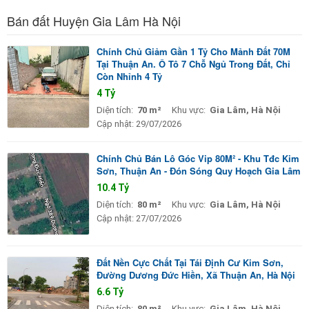
Bán đất Huyện Gia Lâm Hà Nội
Chính Chủ Giảm Gần 1 Tỷ Cho Mảnh Đất 70M
Tại Thuận An. Ô Tô 7 Chỗ Ngủ Trong Đất, Chỉ
Còn Nhỉnh 4 Tỷ
4 Tỷ
Diện tích:
70 m²
Khu vực:
Gia Lâm, Hà Nội
Cập nhật:
29/07/2026
Chính Chủ Bán Lô Góc Vip 80M² - Khu Tđc Kim
Sơn, Thuận An - Đón Sóng Quy Hoạch Gia Lâm
10.4 Tỷ
Diện tích:
80 m²
Khu vực:
Gia Lâm, Hà Nội
Cập nhật:
27/07/2026
Đất Nền Cực Chất Tại Tái Định Cư Kim Sơn,
Đường Dương Đức Hiền, Xã Thuận An, Hà Nội
6.6 Tỷ
Diện tích:
80 m²
Khu vực:
Gia Lâm, Hà Nội