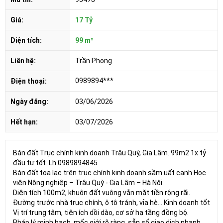
Giá:
17 Tỷ
Diện tích:
99 m²
Liên hệ:
Trần Phong
0989894***
Điện thoại:
Ngày đăng:
03/06/2026
Hết hạn:
03/07/2026
Bán đất Trục chính kinh doanh Trâu Quỳ, Gia Lâm. 99m2 1x tỷ
đầu tư tốt. Lh 0989894845
Bán đất tọa lạc trên trục chính kinh doanh sầm uất cạnh Học
viện Nông nghiệp – Trâu Quỳ - Gia Lâm – Hà Nội.
Diện tích 100m2, khuôn đất vuông vắn mặt tiền rộng rãi.
Đường trước nhà trục chính, ô tô tránh, vỉa hè... Kinh doanh tốt
Vị trí trung tâm, tiện ích dồi dào, cơ sở hạ tầng đồng bộ.
Pháp lý minh bạch, mốc giới rõ ràng, sẵn sổ giao dịch nhanh.