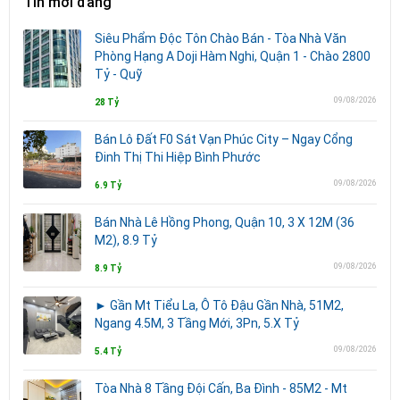
Tin mới đăng
Siêu Phẩm Độc Tôn Chào Bán - Tòa Nhà Văn
Phòng Hạng A Doji Hàm Nghi, Quận 1 - Chào 2800
Tỷ - Quỹ
09/08/2026
28 Tỷ
Bán Lô Đất F0 Sát Vạn Phúc City – Ngay Cổng
Đinh Thị Thi Hiệp Bình Phước
09/08/2026
6.9 Tỷ
Bán Nhà Lê Hồng Phong, Quận 10, 3 X 12M (36
M2), 8.9 Tỷ
09/08/2026
8.9 Tỷ
► Gần Mt Tiểu La, Ô Tô Đậu Gần Nhà, 51M2,
Ngang 4.5M, 3 Tầng Mới, 3Pn, 5.X Tỷ
09/08/2026
5.4 Tỷ
Tòa Nhà 8 Tầng Đội Cấn, Ba Đình - 85M2 - Mt