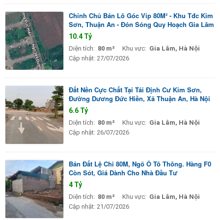
Chính Chủ Bán Lô Góc Vip 80M² - Khu Tđc Kim
Sơn, Thuận An - Đón Sóng Quy Hoạch Gia Lâm
10.4 Tỷ
Diện tích:
80 m²
Khu vực:
Gia Lâm, Hà Nội
Cập nhật:
27/07/2026
Đất Nền Cực Chất Tại Tái Định Cư Kim Sơn,
Đường Dương Đức Hiền, Xã Thuận An, Hà Nội
6.6 Tỷ
Diện tích:
80 m²
Khu vực:
Gia Lâm, Hà Nội
Cập nhật:
26/07/2026
Bán Đất Lệ Chi 80M, Ngõ Ô Tô Thông. Hàng F0
Còn Sót, Giá Dành Cho Nhà Đầu Tư
4 Tỷ
Diện tích:
80 m²
Khu vực:
Gia Lâm, Hà Nội
Cập nhật:
21/07/2026