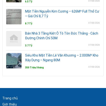
07/08/2026
6.5 Tỷ
Mặt Tiền Nguyễn Kim Cương – 626M² Full Thổ Cư
– Giá Chỉ 8,7 Tỷ
07/08/2026
8.7 Tỷ
Bán Nhà 3 Tầng Kiệt Ô Tô Tôn Đức Thắng - Cách
Đường Chính Chỉ 50M
07/08/2026
3.7 Tỷ
Siêu Kho Mặt Tiền Lê Văn Khương – 2.000M² Kho
Xây Dựng – Ngang 80M
07/08/2026
350 Triệu/tháng
Trang chủ
Giới thiệu