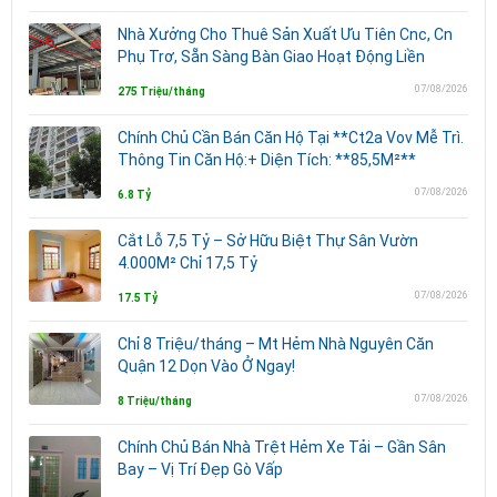
Nhà Xưởng Cho Thuê Sản Xuất Ưu Tiên Cnc, Cn
Phụ Trơ, Sẵn Sàng Bàn Giao Hoạt Động Liền
07/08/2026
275 Triệu/tháng
Chính Chủ Cần Bán Căn Hộ Tại **Ct2a Vov Mễ Trì.
Thông Tin Căn Hộ:+ Diện Tích: **85,5M²**
07/08/2026
6.8 Tỷ
Cắt Lỗ 7,5 Tỷ – Sở Hữu Biệt Thự Sân Vườn
4.000M² Chỉ 17,5 Tỷ
07/08/2026
17.5 Tỷ
Chỉ 8 Triệu/tháng – Mt Hẻm Nhà Nguyên Căn
Quận 12 Dọn Vào Ở Ngay!
07/08/2026
8 Triệu/tháng
Chính Chủ Bán Nhà Trệt Hẻm Xe Tải – Gần Sân
Bay – Vị Trí Đẹp Gò Vấp