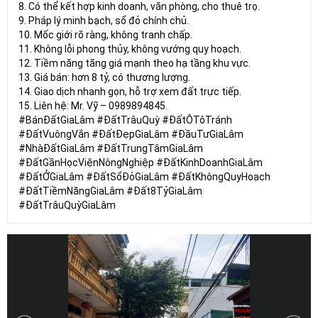
8. Có thể kết hợp kinh doanh, văn phòng, cho thuê trọ.
9. Pháp lý minh bạch, sổ đỏ chính chủ.
10. Mốc giới rõ ràng, không tranh chấp.
11. Không lỗi phong thủy, không vướng quy hoạch.
12. Tiềm năng tăng giá mạnh theo hạ tầng khu vực.
13. Giá bán: hơn 8 tỷ, có thương lượng.
14. Giao dịch nhanh gọn, hỗ trợ xem đất trực tiếp.
15. Liên hệ: Mr. Vỹ – 0989894845.
#BánĐấtGiaLâm #ĐấtTrâuQuỳ #ĐấtÔTôTránh
#ĐấtVuôngVắn #ĐấtĐẹpGiaLâm #ĐầuTưGiaLâm
#NhàĐấtGiaLâm #ĐấtTrungTâmGiaLâm
#ĐấtGầnHọcViệnNôngNghiệp #ĐấtKinhDoanhGiaLâm
#ĐấtỞGiaLâm #ĐấtSổĐỏGiaLâm #ĐấtKhôngQuyHoạch
#ĐấtTiềmNăngGiaLâm #Đất8TỷGiaLâm
#ĐấtTrâuQuỳGiaLâm