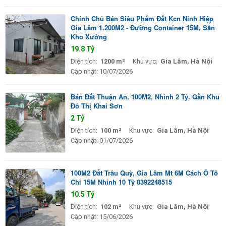
Chính Chủ Bán Siêu Phẩm Đất Kcn Ninh Hiệp
Gia Lâm 1.200M2 - Đường Container 15M, Sẵn
Kho Xưởng
19.8 Tỷ
Diện tích:
1200 m²
Khu vực:
Gia Lâm, Hà Nội
Cập nhật:
10/07/2026
Bán Đất Thuận An, 100M2, Nhỉnh 2 Tỷ. Gần Khu
Đô Thị Khai Sơn
2 Tỷ
Diện tích:
100 m²
Khu vực:
Gia Lâm, Hà Nội
Cập nhật:
01/07/2026
100M2 Đất Trâu Quỳ, Gia Lâm Mt 6M Cách Ô Tô
Chỉ 15M Nhỉnh 10 Tỷ 0392248515
10.5 Tỷ
Diện tích:
102 m²
Khu vực:
Gia Lâm, Hà Nội
Cập nhật:
15/06/2026