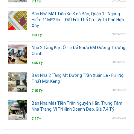
08/08/2026
7.4 Tỷ
Bán Nhà Mặt Tiền Kd Đ.cô Bắc, Quận 1 - Ngang
Hiếm 11M*24m - Đất Full Thổ Cư - Vị Trí Phù Hợp
Xây
08/08/2026
150 Tỷ
Nhà 2 Tầng Kiệt Ô Tô Đổ Nhựa 6M Đường Trường
Chinh
08/08/2026
4.55 Tỷ
Bán Nhà 2 Tầng Mt Đường Trần Xuân Lê - Full Nội
Thất Mới Keng
08/08/2026
7.95 Tỷ
Bán Nhà Mặt Tiền Trần Nguyên Hãn, Trung Tâm
Nha Trang, Vị Trí Kinh Doanh Đẹp, Giá 7,4 Tỷ
08/08/2026
7.4 Tỷ