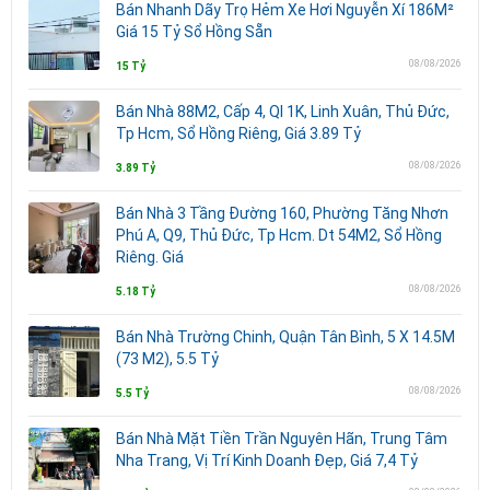
Bán Nhanh Dãy Trọ Hẻm Xe Hơi Nguyễn Xí 186M²
Giá 15 Tỷ Sổ Hồng Sẵn
08/08/2026
15 Tỷ
Bán Nhà 88M2, Cấp 4, Ql 1K, Linh Xuân, Thủ Đức,
Tp Hcm, Sổ Hồng Riêng, Giá 3.89 Tỷ
08/08/2026
3.89 Tỷ
Bán Nhà 3 Tầng Đường 160, Phường Tăng Nhơn
Phú A, Q9, Thủ Đức, Tp Hcm. Dt 54M2, Sổ Hồng
Riêng. Giá
08/08/2026
5.18 Tỷ
Bán Nhà Trường Chinh, Quận Tân Bình, 5 X 14.5M
(73 M2), 5.5 Tỷ
08/08/2026
5.5 Tỷ
Bán Nhà Mặt Tiền Trần Nguyên Hãn, Trung Tâm
Nha Trang, Vị Trí Kinh Doanh Đẹp, Giá 7,4 Tỷ