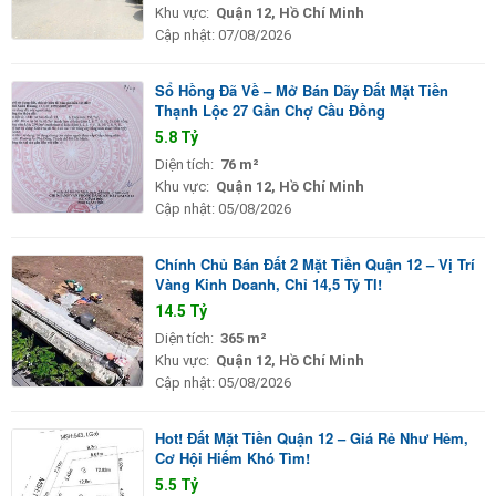
Khu vực:
Quận 12, Hồ Chí Minh
Cập nhật:
07/08/2026
Sổ Hồng Đã Về – Mở Bán Dãy Đất Mặt Tiền
Thạnh Lộc 27 Gần Chợ Cầu Đồng
5.8 Tỷ
Diện tích:
76 m²
Khu vực:
Quận 12, Hồ Chí Minh
Cập nhật:
05/08/2026
Chính Chủ Bán Đất 2 Mặt Tiền Quận 12 – Vị Trí
Vàng Kinh Doanh, Chỉ 14,5 Tỷ Tl!
14.5 Tỷ
Diện tích:
365 m²
Khu vực:
Quận 12, Hồ Chí Minh
Cập nhật:
05/08/2026
Hot! Đất Mặt Tiền Quận 12 – Giá Rẻ Như Hẻm,
Cơ Hội Hiếm Khó Tìm!
5.5 Tỷ