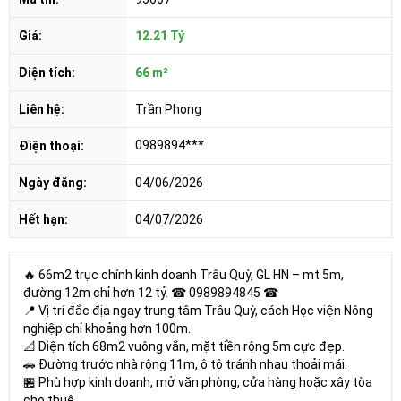
Giá:
12.21 Tỷ
Diện tích:
66 m²
Liên hệ:
Trần Phong
0989894***
Điện thoại:
Ngày đăng:
04/06/2026
Hết hạn:
04/07/2026
🔥 66m2 trục chính kinh doanh Trâu Quỳ, GL HN – mt 5m,
đường 12m chỉ hơn 12 tỷ. ☎ 0989894845 ☎
📍 Vị trí đắc địa ngay trung tâm Trâu Quỳ, cách Học viện Nông
nghiệp chỉ khoảng hơn 100m.
📐 Diện tích 68m2 vuông vắn, mặt tiền rộng 5m cực đẹp.
🚗 Đường trước nhà rộng 11m, ô tô tránh nhau thoải mái.
🏪 Phù hợp kinh doanh, mở văn phòng, cửa hàng hoặc xây tòa
cho thuê.