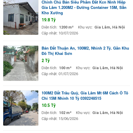
Chính Chủ Bán Siêu Phẩm Đất Kcn Ninh Hiệp
Gia Lâm 1.200M2 - Đường Container 15M, Sẵn
Kho Xưởng
19.8 Tỷ
Diện tích:
1200 m²
Khu vực:
Gia Lâm, Hà Nội
Cập nhật:
10/07/2026
Bán Đất Thuận An, 100M2, Nhỉnh 2 Tỷ. Gần Khu
Đô Thị Khai Sơn
2 Tỷ
Diện tích:
100 m²
Khu vực:
Gia Lâm, Hà Nội
Cập nhật:
01/07/2026
100M2 Đất Trâu Quỳ, Gia Lâm Mt 6M Cách Ô Tô
Chỉ 15M Nhỉnh 10 Tỷ 0392248515
10.5 Tỷ
Diện tích:
102 m²
Khu vực:
Gia Lâm, Hà Nội
Cập nhật:
15/06/2026