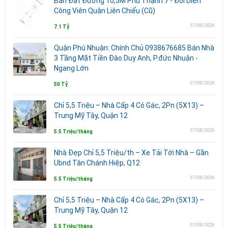
Bán Đất Đường 10,5M Phú Thạnh 7 - Đối Diện
Công Viên Quận Liên Chiểu (Cũ)
07/08/2026
7.1 Tỷ
Quận Phú Nhuận: Chính Chủ 0938676685 Bán Nhà
3 Tầng Mặt Tiền Đào Duy Anh, P.đức Nhuận -
Ngang Lớn
07/08/2026
50 Tỷ
Chỉ 5,5 Triệu – Nhà Cấp 4 Có Gác, 2Pn (5X13) –
Trung Mỹ Tây, Quận 12
07/08/2026
5.5 Triệu/tháng
Nhà Đẹp Chỉ 5,5 Triệu/th – Xe Tải Tới Nhà – Gần
Ubnd Tân Chánh Hiệp, Q12
07/08/2026
5.5 Triệu/tháng
Chỉ 5,5 Triệu – Nhà Cấp 4 Có Gác, 2Pn (5X13) –
Trung Mỹ Tây, Quận 12
07/08/2026
5.5 Triệu/tháng