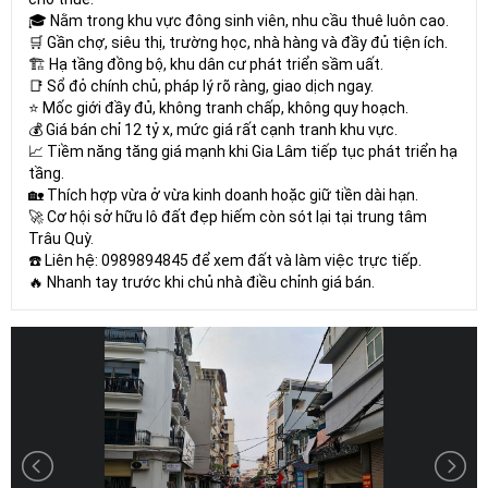
🎓 Nằm trong khu vực đông sinh viên, nhu cầu thuê luôn cao.
🛒 Gần chợ, siêu thị, trường học, nhà hàng và đầy đủ tiện ích.
🏗️ Hạ tầng đồng bộ, khu dân cư phát triển sầm uất.
📑 Sổ đỏ chính chủ, pháp lý rõ ràng, giao dịch ngay.
⭐ Mốc giới đầy đủ, không tranh chấp, không quy hoạch.
💰 Giá bán chỉ 12 tỷ x, mức giá rất cạnh tranh khu vực.
📈 Tiềm năng tăng giá mạnh khi Gia Lâm tiếp tục phát triển hạ
tầng.
🏡 Thích hợp vừa ở vừa kinh doanh hoặc giữ tiền dài hạn.
🚀 Cơ hội sở hữu lô đất đẹp hiếm còn sót lại tại trung tâm
Trâu Quỳ.
☎️ Liên hệ: 0989894845 để xem đất và làm việc trực tiếp.
🔥 Nhanh tay trước khi chủ nhà điều chỉnh giá bán.