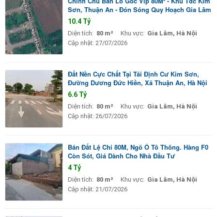
Chính Chủ Bán Lô Góc Vip 80M² - Khu Tđc Kim
Sơn, Thuận An - Đón Sóng Quy Hoạch Gia Lâm
10.4 Tỷ
Diện tích:
80 m²
Khu vực:
Gia Lâm, Hà Nội
Cập nhật:
27/07/2026
Đất Nền Cực Chất Tại Tái Định Cư Kim Sơn,
Đường Dương Đức Hiền, Xã Thuận An, Hà Nội
6.6 Tỷ
Diện tích:
80 m²
Khu vực:
Gia Lâm, Hà Nội
Cập nhật:
26/07/2026
Bán Đất Lệ Chi 80M, Ngõ Ô Tô Thông. Hàng F0
Còn Sót, Giá Dành Cho Nhà Đầu Tư
4 Tỷ
Diện tích:
80 m²
Khu vực:
Gia Lâm, Hà Nội
Cập nhật:
21/07/2026