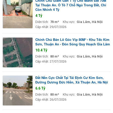
Chính Chủ Giảm Gần 1 Tỷ Cho Mảnh Đất 70M
Tại Thuận An. Ô Tô 7 Chỗ Ngủ Trong Đất, Chỉ
Còn Nhỉnh 4 Tỷ
4 Tỷ
Diện tích:
70 m²
Khu vực:
Gia Lâm, Hà Nội
Cập nhật:
29/07/2026
Chính Chủ Bán Lô Góc Vip 80M² - Khu Tđc Kim
Sơn, Thuận An - Đón Sóng Quy Hoạch Gia Lâm
10.4 Tỷ
Diện tích:
80 m²
Khu vực:
Gia Lâm, Hà Nội
Cập nhật:
27/07/2026
Đất Nền Cực Chất Tại Tái Định Cư Kim Sơn,
Đường Dương Đức Hiền, Xã Thuận An, Hà Nội
6.6 Tỷ
Diện tích:
80 m²
Khu vực:
Gia Lâm, Hà Nội
Cập nhật:
26/07/2026