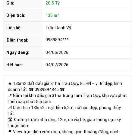
Giá:
20.5 Tỷ
Diện tích:
135 m²
Liên hệ:
Trần Danh Vỹ
0989894***
Điện thoại:
Ngày đăng:
04/06/2026
Hết hạn:
04/07/2026
🔥 135m2 đất đấu giá 31ha Trâu Quỳ, GL HN – vị trí đẹp, kinh
doanh tốt. ☎ 0989894845 ☎
📍 Nằm tại khu đấu giá 31ha trung tâm Trâu Quỳ, khu vực phát
triển bậc nhất Gia Lâm.
📐 Diện tích 135m2, mặt tiền 5,2m, nở hậu đẹp, phong thủy
tốt.
🛣️ Đường trước nhà rộng 12m, có vỉa hè, giao thông cực kỳ
thuận tiện.
🌳 View trực diện vườn hoa, không gian thoáng đãng, cảnh