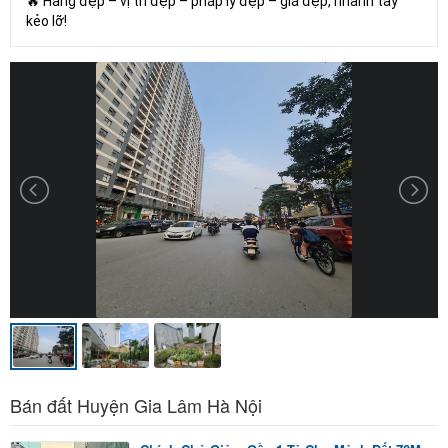
🔥 Hàng đẹp – vị trí đẹp – pháp lý đẹp – giá đẹp, nhanh tay
kẻo lỡ!
Bán đất Huyện Gia Lâm Hà Nội