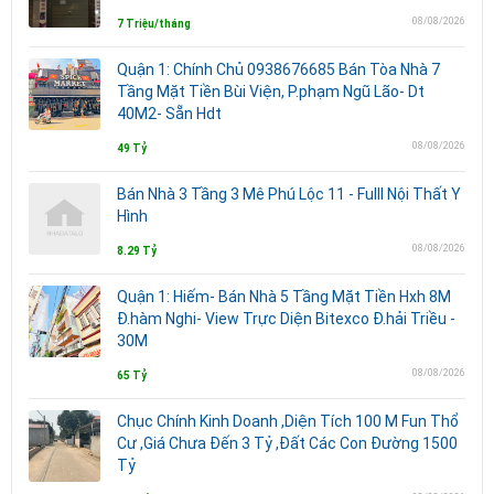
08/08/2026
7 Triệu/tháng
Quận 1: Chính Chủ 0938676685 Bán Tòa Nhà 7
Tầng Mặt Tiền Bùi Viện, P.phạm Ngũ Lão- Dt
40M2- Sẵn Hdt
08/08/2026
49 Tỷ
Bán Nhà 3 Tầng 3 Mê Phú Lộc 11 - Fulll Nội Thất Y
Hình
08/08/2026
8.29 Tỷ
Quận 1: Hiếm- Bán Nhà 5 Tầng Mặt Tiền Hxh 8M
Đ.hàm Nghi- View Trực Diện Bitexco Đ.hải Triều -
30M
08/08/2026
65 Tỷ
Chục Chính Kinh Doanh ,Diện Tích 100 M Fun Thổ
Cư ,Giá Chưa Đến 3 Tỷ ,Đất Các Con Đường 1500
Tỷ