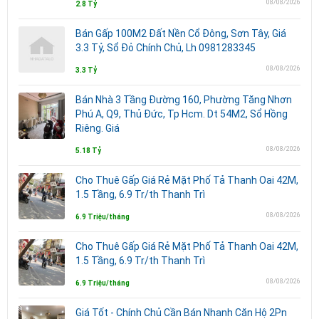
08/08/2026
2.8 Tỷ
Bán Gấp 100M2 Đất Nền Cổ Đông, Sơn Tây, Giá
3.3 Tỷ, Sổ Đỏ Chính Chủ, Lh 0981283345
08/08/2026
3.3 Tỷ
Bán Nhà 3 Tầng Đường 160, Phường Tăng Nhơn
Phú A, Q9, Thủ Đức, Tp Hcm. Dt 54M2, Sổ Hồng
Riêng. Giá
08/08/2026
5.18 Tỷ
Cho Thuê Gấp Giá Rẻ Mặt Phố Tả Thanh Oai 42M,
1.5 Tầng, 6.9 Tr/th Thanh Trì
08/08/2026
6.9 Triệu/tháng
Cho Thuê Gấp Giá Rẻ Mặt Phố Tả Thanh Oai 42M,
1.5 Tầng, 6.9 Tr/th Thanh Trì
08/08/2026
6.9 Triệu/tháng
Giá Tốt - Chính Chủ Cần Bán Nhanh Căn Hộ 2Pn