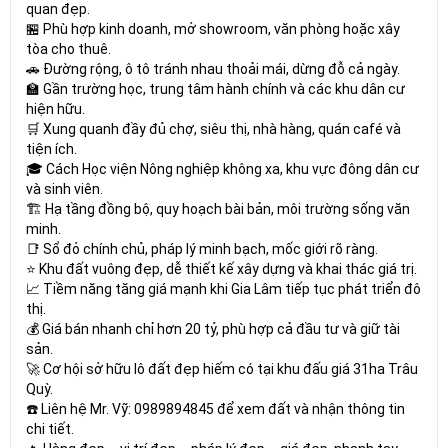
quan đẹp.
🏪 Phù hợp kinh doanh, mở showroom, văn phòng hoặc xây
tòa cho thuê.
🚗 Đường rộng, ô tô tránh nhau thoải mái, dừng đỗ cả ngày.
🏫 Gần trường học, trung tâm hành chính và các khu dân cư
hiện hữu.
🛒 Xung quanh đầy đủ chợ, siêu thị, nhà hàng, quán café và
tiện ích.
🎓 Cách Học viện Nông nghiệp không xa, khu vực đông dân cư
và sinh viên.
🏗️ Hạ tầng đồng bộ, quy hoạch bài bản, môi trường sống văn
minh.
📑 Sổ đỏ chính chủ, pháp lý minh bạch, mốc giới rõ ràng.
⭐ Khu đất vuông đẹp, dễ thiết kế xây dựng và khai thác giá trị.
📈 Tiềm năng tăng giá mạnh khi Gia Lâm tiếp tục phát triển đô
thị.
💰 Giá bán nhanh chỉ hơn 20 tỷ, phù hợp cả đầu tư và giữ tài
sản.
🚀 Cơ hội sở hữu lô đất đẹp hiếm có tại khu đấu giá 31ha Trâu
Quỳ.
☎️ Liên hệ Mr. Vỹ: 0989894845 để xem đất và nhận thông tin
chi tiết.