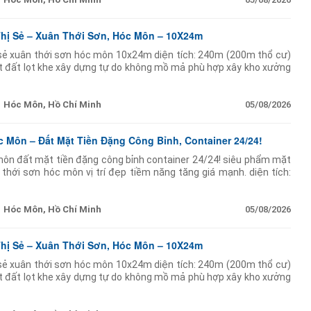
Thị Sẻ – Xuân Thới Sơn, Hóc Môn – 10X24m
ị sẻ xuân thới sơn hóc môn 10x24m diện tích: 240m (200m thổ cư)
t đất lọt khe xây dựng tự do không mồ mả phù hợp xây kho xưởng
ễn văn bứa
Hóc Môn, Hồ Chí Minh
05/08/2026
Môn – Đất Mặt Tiền Đặng Công Bỉnh, Container 24/24!
ôn đất mặt tiền đặng công bỉnh container 24/24! siêu phẩm mặt
 thới sơn hóc môn vị trí đẹp tiềm năng tăng giá mạnh. diện tích:
 thổ cư còn lại đất cây lâu năm. mặt
Hóc Môn, Hồ Chí Minh
05/08/2026
Thị Sẻ – Xuân Thới Sơn, Hóc Môn – 10X24m
ị sẻ xuân thới sơn hóc môn 10x24m diện tích: 240m (200m thổ cư)
t đất lọt khe xây dựng tự do không mồ mả phù hợp xây kho xưởng
ễn văn bứa