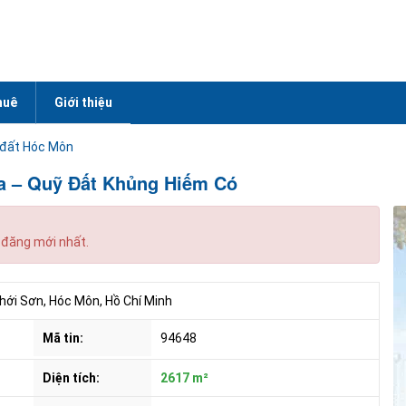
huê
Giới thiệu
 đất Hóc Môn
a – Quỹ Đất Khủng Hiếm Có
 đăng mới nhất.
ới Sơn, Hóc Môn, Hồ Chí Minh
Mã tin:
94648
Diện tích:
2617 m²