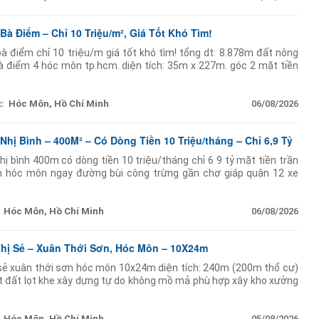
Bà Điểm – Chỉ 10 Triệu/m², Giá Tốt Khó Tìm!
à điểm chỉ 10 triệu/m giá tốt khó tìm! tổng dt: 8.878m đất nông
 điểm 4 hóc môn tp.hcm. diện tích: 35m x 227m. góc 2 mặt tiền
oạch dân cư đô thị. tách thửa
:
Hóc Môn, Hồ Chí Minh
06/08/2026
Nhị Bình – 400M² – Có Dòng Tiền 10 Triệu/tháng – Chỉ 6,9 Tỷ
ị bình 400m có dòng tiền 10 triệu/tháng chỉ 6 9 tỷ mặt tiền trần
ình hóc môn ngay đường bùi công trừng gần chợ giáp quận 12 xe
n tiện. dt: 16m 24m = 400m (102m
Hóc Môn, Hồ Chí Minh
06/08/2026
Thị Sẻ – Xuân Thới Sơn, Hóc Môn – 10X24m
ị sẻ xuân thới sơn hóc môn 10x24m diện tích: 240m (200m thổ cư)
t đất lọt khe xây dựng tự do không mồ mả phù hợp xây kho xưởng
ễn văn bứa
Hóc Môn, Hồ Chí Minh
05/08/2026