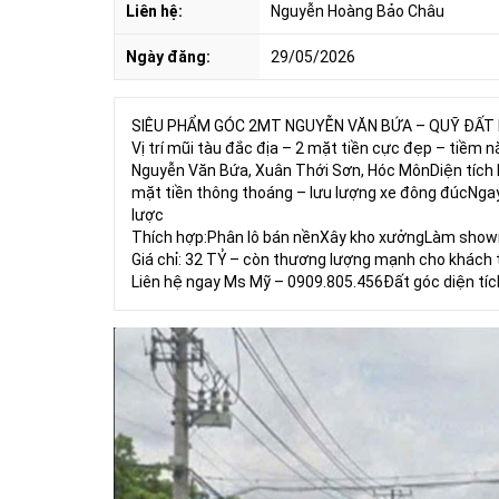
Liên hệ:
Nguyễn Hoàng Bảo Châu
Ngày đăng:
29/05/2026
SIÊU PHẨM GÓC 2MT NGUYỄN VĂN BỨA – QUỸ ĐẤT
Vị trí mũi tàu đắc địa – 2 mặt tiền cực đẹp – tiềm 
Nguyễn Văn Bứa, Xuân Thới Sơn, Hóc MônDiện tích
mặt tiền thông thoáng – lưu lượng xe đông đúcNgay
lược
Thích hợp:Phân lô bán nềnXây kho xưởngLàm showro
Giá chỉ: 32 TỶ – còn thương lượng mạnh cho khách 
Liên hệ ngay Ms Mỹ – 0909.805.456Đất góc diện tí