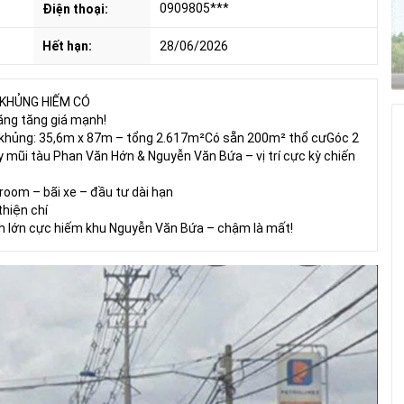
0909805***
Điện thoại:
Hết hạn:
28/06/2026
 KHỦNG HIẾM CÓ
năng tăng giá mạnh!
 khủng: 35,6m x 87m – tổng 2.617m²Có sẵn 200m² thổ cưGóc 2
 mũi tàu Phan Văn Hớn & Nguyễn Văn Bứa – vị trí cực kỳ chiến
om – bãi xe – đầu tư dài hạn
thiện chí
ch lớn cực hiếm khu Nguyễn Văn Bứa – chậm là mất!