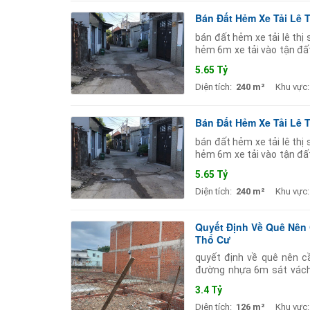
Bán Đất Hẻm Xe Tải Lê 
bán đất hẻm xe tải lê th
hẻm 6m xe tải vào tận đấ
phòng trọ gần ngã 4 nguy
5.65 Tỷ
Diện tích:
240 m²
Khu vực:
Bán Đất Hẻm Xe Tải Lê 
bán đất hẻm xe tải lê th
hẻm 6m xe tải vào tận đấ
phòng trọ gần ngã 4 nguy
5.65 Tỷ
Diện tích:
240 m²
Khu vực:
Quyết Định Về Quê Nên 
Thổ Cư
quyết định về quê nên c
đường nhựa 6m sát vách 
người ở mình mua đã xin n
3.4 Tỷ
Diện tích:
126 m²
Khu vực: