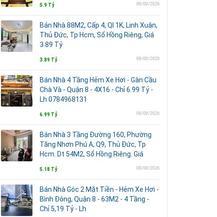
08/08/2026
5.9 Tỷ
Bán Nhà 88M2, Cấp 4, Ql 1K, Linh Xuân,
Thủ Đức, Tp Hcm, Sổ Hồng Riêng, Giá
3.89 Tỷ
08/08/2026
3.89 Tỷ
Bán Nhà 4 Tầng Hẻm Xe Hơi - Gàn Cầu
Chà Và - Quận 8 - 4X16 - Chỉ 6.99 Tỷ -
Lh 0784968131
08/08/2026
6.99 Tỷ
Bán Nhà 3 Tầng Đường 160, Phường
Tăng Nhơn Phú A, Q9, Thủ Đức, Tp
Hcm. Dt 54M2, Sổ Hồng Riêng. Giá
08/08/2026
5.18 Tỷ
Bán Nhà Góc 2 Mặt Tiền - Hẻm Xe Hơi -
Bình Đông, Quận 8 - 63M2 - 4 Tầng -
Chỉ 5,19 Tỷ - Lh