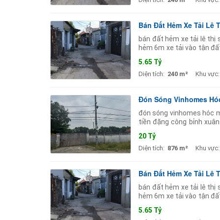
Bán Đất Hẻm Xe Tải Lê 
bán đất hẻm xe tải lê th
hẻm 6m xe tải vào tận đấ
phòng trọ gần ngã 4 nguy
5.65 Tỷ
Diện tích:
240 m²
Khu vực:
Đón Sóng Vinhomes Hóc 
đón sóng vinhomes hóc m
tiền đặng công bỉnh xuân
16m 54m tổng 876m . 250m
20 Tỷ
Diện tích:
876 m²
Khu vực:
Bán Đất Hẻm Xe Tải Lê 
bán đất hẻm xe tải lê th
hẻm 6m xe tải vào tận đấ
phòng trọ gần ngã 4 nguy
5.65 Tỷ