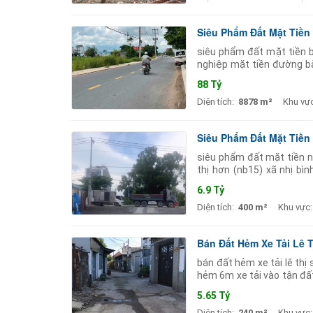
Siêu Phẩm Đất Mặt Tiền 
siêu phẩm đất mặt tiền b
nghiệp mặt tiền đường bà
mặt hông đường 5m. quy h
88 Tỷ
Diện tích:
8878 m²
Khu vực
Siêu Phẩm Đất Mặt Tiền 
siêu phẩm đất mặt tiền nh
thị hơn (nb15) xã nhị b
container lưu thông thuậ
6.9 Tỷ
Diện tích:
400 m²
Khu vực:
Bán Đất Hẻm Xe Tải Lê 
bán đất hẻm xe tải lê th
hẻm 6m xe tải vào tận đấ
phòng trọ gần ngã 4 nguy
5.65 Tỷ
Diện tích:
240 m²
Khu vực: