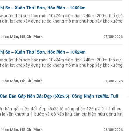
Thị Sẻ – Xuân Thới Sơn, Hóc Môn – 10X24m
ị sẻ xuân thới sơn hóc môn 10x24m diện tích: 240m (200m thổ cư)
t đất lọt khe xây dựng tự do không mồ mả phù hợp xây kho xưởng
ễn văn bứa
Hóc Môn, Hồ Chí Minh
07/08/2026
Thị Sẻ – Xuân Thới Sơn, Hóc Môn – 10X24m
ị sẻ xuân thới sơn hóc môn 10x24m diện tích: 240m (200m thổ cư)
t đất lọt khe xây dựng tự do không mồ mả phù hợp xây kho xưởng
ễn văn bứa
Hóc Môn, Hồ Chí Minh
07/08/2026
Cần Bán Gấp Nền Đất Đẹp (5X25.5), Công Nhận 126M2, Full
ần bán gấp nền đất đẹp (5x25.5) công nhận 126m2 full thổ cư.
lê văn khương 1 bước về gò vấp khu dân cư hiện hữu đông kín
hà 4 lầu xây ở nhưng
Hóc Môn, Hồ Chí Minh
06/08/2026