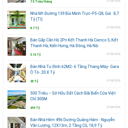
07/08/2026
7.5 Triệu/tháng
Nhà Mt Đường 139 Bùi Minh Trực-P5-Q8, Giá : 8,7
Tỷ (Tl)
07/08/2026
8.7 Tỷ
Bán Gấp Căn Hộ 2Pn Kđt Thanh Hà Cienco 5, Kđt
Thanh Hà, Kiến Hưng, Hà Đông, Hà Nội
07/08/2026
3.15 Tỷ
Bán Nhà Tư Đình 62M2- 6 Tầng Thang Máy- Gara
Ô Tô- 20.X Tỷ
07/08/2026
20 Tỷ
500 Triệu – Sở Hữu Đất Cách Bãi Biển Cửa Việt
Chỉ 300M
07/08/2026
499 Tỷ
Bán Nhà Hẻm 496 Dương Quảng Hàm - Nguyễn
Văn Lượng, 12X13m, 2 Tầng Cũ, 18,9 Tỷ