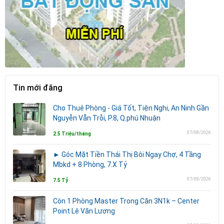
Tin mới đăng
Cho Thuê Phòng - Giá Tốt, Tiện Nghi, An Ninh Gần
Nguyễn Vẵn Trỗi, P.8, Q.phú Nhuận
07/08/2026
2.5 Triệu/tháng
► Góc Mặt Tiền Thái Thị Bôi Ngay Chợ, 4 Tầng
Mbkd + 8 Phòng, 7.X Tỷ
07/08/2026
7.5 Tỷ
Còn 1 Phòng Master Trong Căn 3N1k – Center
Point Lê Văn Lương