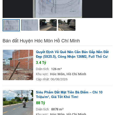
Bán đất Huyện Hóc Môn Hồ Chí Minh
Quyết Định Về Quê Nên Cần Bán Gấp Nền Đất
Đẹp (5X25.5), Công Nhận 126M2, Full Thổ Cư
3.4 Tỷ
Diện tích:
126 m²
Khu vực:
Hóc Môn, Hồ Chí Minh
Cập nhật:
06/08/2026
Siêu Phẩm Đất Mặt Tiền Bà Điểm – Chỉ 10
Triệu/m², Giá Tốt Khó Tìm!
88 Tỷ
Diện tích:
8878 m²
Khu vực:
Hóc Môn, Hồ Chí Minh