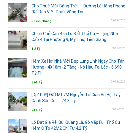
Cho Thuê Mặt Bằng Trệt – Đường Lê Hồng Phong
(Kế Rạp Việt Phú), Vũng Tàu
09/08/2026
6 Triệu/tháng
Chính Chủ Cần Bán Lô Đất Thổ Cư – Tặng Nhà
Cấp 4 Tại Phường 9, Mỹ Tho, Tiền Giang
09/08/2026
1.2 Tỷ
Hẻm Xe Hơi Nhà Mới Đẹp Lung Linh Ngay Chợ Tân
Hương - 4X18m -2 Tầng - Nở Hậu Tài Lộc - 6.690
Tỷ Tl
09/08/2026
6.69 Tỷ
[Dp100*] Đất Mt 7M Nguyễn Tư Giản An Hội Tây
Cạnh Sân Golf - 24.X Tỷ
09/08/2026
24.5 Tỷ
Lô Đất Giá Rẻ, Bùi Quang Là, Gò Vấp Full Thổ Cư
Hẻm Ô Tô 42M2 Chỉ Từ 4.2 Tỷ