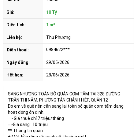
Giá:
10 Tỷ
Diện tích:
1 m²
Liên hệ:
Thu Phương
0984622***
Điện thoại:
Ngày đăng:
29/05/2026
Hết hạn:
28/06/2026
SANG NHƯỢNG TOÀN BỘ QUÁN CƠM TẤM TẠI 328 ĐƯỜNG
TRẦN THỊ NĂM, PHƯỜNG TÂN CHÁNH HIỆP, QUẬN 12
Do em về quê nên cần sang lại toàn bộ quán cơm tấm đang
hoạt động ổn định.
=> Giá thuê chỉ 7 triệu/tháng
=>Giá sang : 10 triệu
** Thông tin quán:
+ Mặt tiền rộng rãi, sạch sẽ, thoáng mát