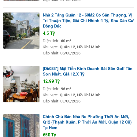
Nhà 2 Tầng Quận 12 - 60M2 Có Sân Thượng, Vị
Trí Thuận Tiện, Giá Chỉ Nhỉnh 4 Tỷ, Khu Dân Cư
Đông Đúc
4.5 Tỷ
Diện tích:
60 m²
Khu vực:
Quận 12, Hồ Chí Minh
Cập nhật:
06/08/2026
[Db083*] Mặt Tiền Kinh Doanh Sát Sân Golf Tân
Sơn Nhất, Giá 12.X Tỷ
12.99 Tỷ
Diện tích:
96 m²
Khu vực:
Quận 12, Hồ Chí Minh
Cập nhật:
03/08/2026
Chính Chủ Bán Nhà Nc Phường Thới An Mới,
Q12 (Thạnh Xuân, P Thới An Mới, Quận 12 Cũ)
Tp Hcm
650 Tỷ