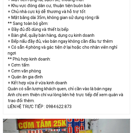
+ Khu vực đông dân cư, thuận tiện buôn bán
+ Chủ nhà cực kỳ dễ thương và hỗ trợ tốt
+ Mặt bằng dài 35m, không gian sử dụng rộng rãi
** Sang toàn bộ gồm:
+ Đầy đủ đồ dùng và thiết bị bếp
+ Bàn ghế, quầy bán hàng, dụng cụ kinh doanh
+ Bếp nấu đầy đủ, vào bán ngay không cần đầu tư thêm
+ Có sẵn 4 phòng và gác tiện ở lại hoặc cho nhân viên nghỉ
ngơi
** Phù hợp kinh doanh:
+ Cơm tấm
+ Cơm văn phòng
+ Quán ăn gia đình
+ Kết hợp vừa ở vừa kinh doanh
Quán có sẵn lượng khách quen, chỉ cần vào là bán ngay.
Anh chị em thiện chí vui lòng liên hệ trực tiếp để xem quán và
trao đổi thêm.
LIÊN HỆ TRỰC TIẾP : 0984 622 873