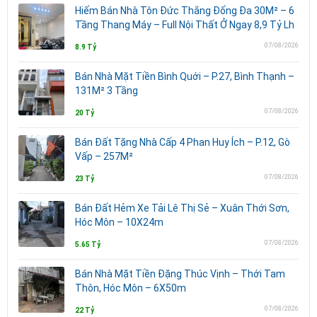
Hiếm Bán Nhà Tôn Đức Thắng Đống Đa 30M² – 6
Tầng Thang Máy – Full Nội Thất Ở Ngay 8,9 Tỷ Lh
07/08/2026
8.9 Tỷ
Bán Nhà Mặt Tiền Bình Quới – P.27, Bình Thạnh –
131M² 3 Tầng
07/08/2026
20 Tỷ
Bán Đất Tặng Nhà Cấp 4 Phan Huy Ích – P.12, Gò
Vấp – 257M²
07/08/2026
23 Tỷ
Bán Đất Hẻm Xe Tải Lê Thị Sẻ – Xuân Thới Sơn,
Hóc Môn – 10X24m
07/08/2026
5.65 Tỷ
Bán Nhà Mặt Tiền Đặng Thúc Vịnh – Thới Tam
Thôn, Hóc Môn – 6X50m
07/08/2026
22 Tỷ