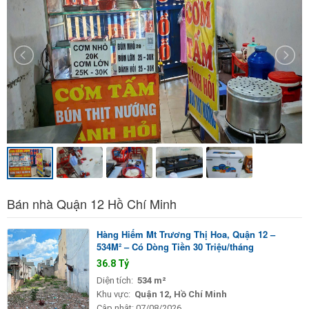
Bán nhà Quận 12 Hồ Chí Minh
Hàng Hiếm Mt Trương Thị Hoa, Quận 12 –
534M² – Có Dòng Tiền 30 Triệu/tháng
36.8 Tỷ
Diện tích:
534 m²
Khu vực:
Quận 12, Hồ Chí Minh
Cập nhật:
07/08/2026