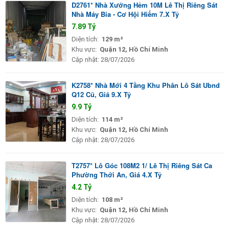
D2761* Nhà Xưởng Hẻm 10M Lê Thị Riêng Sát
Nhà Máy Bia - Cơ Hội Hiếm 7.X Tỷ
7.89 Tỷ
Diện tích:
129 m²
Khu vực:
Quận 12, Hồ Chí Minh
Cập nhật:
28/07/2026
K2758* Nhà Mới 4 Tầng Khu Phân Lô Sát Ubnd
Q12 Cũ, Giá 9.X Tỷ
9.9 Tỷ
Diện tích:
114 m²
Khu vực:
Quận 12, Hồ Chí Minh
Cập nhật:
28/07/2026
T2757* Lô Góc 108M2 1/ Lê Thị Riêng Sát Ca
Phường Thới An, Giá 4.X Tỷ
4.2 Tỷ
Diện tích:
108 m²
Khu vực:
Quận 12, Hồ Chí Minh
Cập nhật:
28/07/2026