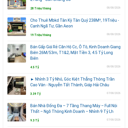
08/08/2026
28 Triệu/tháng
Cho Thuê Mbkd Tân Kỳ Tân Quý 238M², 19Triệu -
Cạnh Ngã Tư, Gần Aeon
08/08/2026
19 Triệu/tháng
Bán Gấp Giá Rẻ Căn Hộ Cc, Ô Tô, Kinh Doanh Giang
Biên 26M/53m, T1&2, Mặt Tiền 3, 4.5 Tỷ Long
Biên
08/08/2026
4.5 Tỷ
► Nhỉnh 3 Tỷ Nhỏ, Góc Kiệt Thẳng Thông Trần
Cao Vân - Nguyễn Tất Thành, Giáp Hải Châu
07/08/2026
3.39 Tỷ
Bán Nhà Đống Đa – 7 Tầng Thang Máy – Full Nội
Thất – Ngõ Thông Kinh Doanh – Nhỉnh 9 Tỷ Lh
07/08/2026
9.3 Tỷ