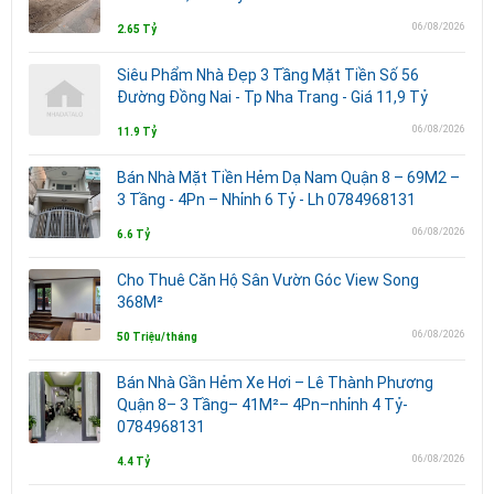
06/08/2026
2.65 Tỷ
Siêu Phẩm Nhà Đẹp 3 Tầng Mặt Tiền Số 56
Đường Đồng Nai - Tp Nha Trang - Giá 11,9 Tỷ
06/08/2026
11.9 Tỷ
Bán Nhà Mặt Tiền Hẻm Dạ Nam Quận 8 – 69M2 –
3 Tầng - 4Pn – Nhỉnh 6 Tỷ - Lh 0784968131
06/08/2026
6.6 Tỷ
Cho Thuê Căn Hộ Sân Vườn Góc View Song
368M²
06/08/2026
50 Triệu/tháng
Bán Nhà Gần Hẻm Xe Hơi – Lê Thành Phương
Quận 8– 3 Tầng– 41M²– 4Pn–nhỉnh 4 Tỷ-
0784968131
06/08/2026
4.4 Tỷ