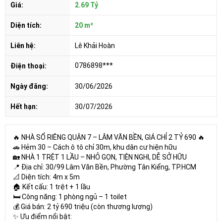
Giá:
2.69 Tỷ
Diện tích:
20 m²
Liên hệ:
Lê Khải Hoàn
0786898***
Điện thoại:
Ngày đăng:
30/06/2026
Hết hạn:
30/07/2026
🔥 NHÀ SỔ RIÊNG QUẬN 7 – LÂM VĂN BỀN, GIÁ CHỈ 2 TỶ 690 🔥
🚗 Hẻm 30 – Cách ô tô chỉ 30m, khu dân cư hiện hữu
🏡 NHÀ 1 TRỆT 1 LẦU – NHỎ GỌN, TIỆN NGHI, DỄ SỞ HỮU
📍 Địa chỉ: 30/99 Lâm Văn Bền, Phường Tân Kiểng, TP.HCM
📐 Diện tích: 4m x 5m
🏠 Kết cấu: 1 trệt + 1 lầu
🛏️ Công năng: 1 phòng ngủ – 1 toilet
💰 Giá bán: 2 tỷ 690 triệu (còn thương lượng)
✨ Ưu điểm nổi bật: