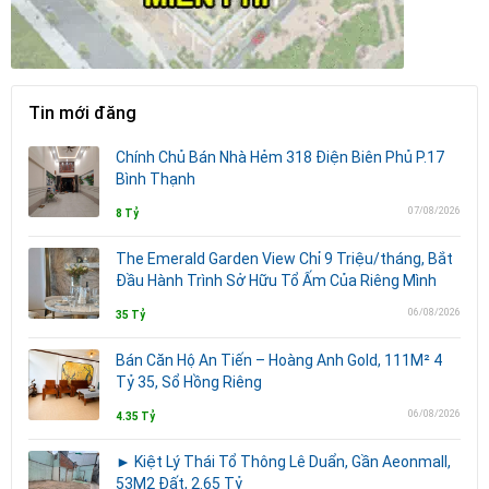
Tin mới đăng
Chính Chủ Bán Nhà Hẻm 318 Điện Biên Phủ P.17
Bình Thạnh
07/08/2026
8 Tỷ
The Emerald Garden View Chỉ 9 Triệu/tháng, Bắt
Đầu Hành Trình Sở Hữu Tổ Ấm Của Riêng Mình
06/08/2026
35 Tỷ
Bán Căn Hộ An Tiến – Hoàng Anh Gold, 111M² 4
Tỷ 35, Sổ Hồng Riêng
06/08/2026
4.35 Tỷ
► Kiệt Lý Thái Tổ Thông Lê Duẩn, Gần Aeonmall,
53M2 Đất, 2.65 Tỷ