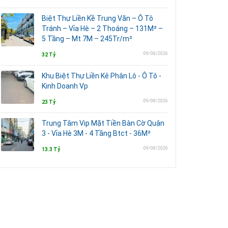
Biệt Thự Liền Kề Trung Văn – Ô Tô
Tránh – Vỉa Hè – 2 Thoáng – 131M² –
5 Tầng – Mt 7M – 245Tr/m²
09/08/2026
32 Tỷ
Khu Biệt Thự Liền Kě Phân Lô - Ô Tô -
Kinh Doanh Vp
09/08/2026
23 Tỷ
Trung Tâm Vip Mặt Tiền Bàn Cờ Quận
3 - Vỉa Hè 3M - 4 Tầng Btct - 36M²
09/08/2026
13.3 Tỷ