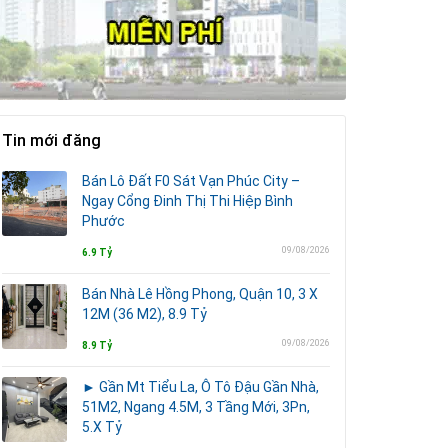
Tin mới đăng
Bán Lô Đất F0 Sát Vạn Phúc City –
Ngay Cổng Đinh Thị Thi Hiệp Bình
Phước
09/08/2026
6.9 Tỷ
Bán Nhà Lê Hồng Phong, Quận 10, 3 X
12M (36 M2), 8.9 Tỷ
09/08/2026
8.9 Tỷ
► Gần Mt Tiểu La, Ô Tô Đậu Gần Nhà,
51M2, Ngang 4.5M, 3 Tầng Mới, 3Pn,
5.X Tỷ