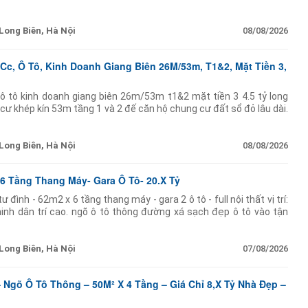
 sáng thiết kế hiện
Long Biên, Hà Nội
08/08/2026
Cc, Ô Tô, Kinh Doanh Giang Biên 26M/53m, T1&2, Mặt Tiền 3,
 ô tô kinh doanh giang biên 26m/53m t1&2 mặt tiền 3 4.5 tỷ long
 cư khép kín 53m tầng 1 và 2 đế căn hộ chung cư đất sổ đỏ lâu dài.
Long Biên, Hà Nội
08/08/2026
6 Tầng Thang Máy- Gara Ô Tô- 20.X Tỷ
 đình - 62m2 x 6 tầng thang máy - gara 2 ô tô - full nội thất vị trí:
ninh dân trí cao. ngõ ô tô thông đường xá sạch đẹp ô tô vào tận
Long Biên, Hà Nội
07/08/2026
 Ngõ Ô Tô Thông – 50M² X 4 Tầng – Giá Chỉ 8,X Tỷ Nhà Đẹp –