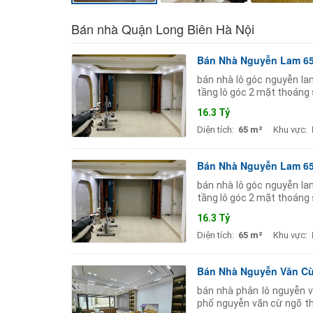
Bán nhà Quận Long Biên Hà Nội
Bán Nhà Nguyễn Lam 65M
bán nhà lô góc nguyễn la
tầng lô góc 2 mặt thoáng 
mặt phố ô tô qua nhà.
16.3 Tỷ
Diện tích:
65 m²
Khu vực:
Bán Nhà Nguyễn Lam 65M
bán nhà lô góc nguyễn la
tầng lô góc 2 mặt thoáng 
mặt phố ô tô qua nhà.
16.3 Tỷ
Diện tích:
65 m²
Khu vực:
Bán Nhà Nguyễn Văn Cừ,
bán nhà phân lô nguyễn văn
phố nguyễn văn cừ ngõ thô