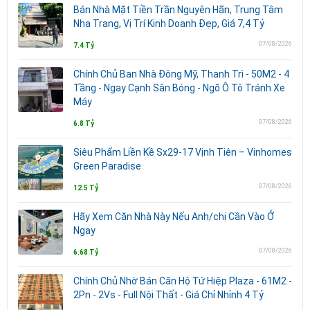
Bán Nhà Mặt Tiền Trần Nguyên Hãn, Trung Tâm
Nha Trang, Vị Trí Kinh Doanh Đẹp, Giá 7,4 Tỷ
07/08/2026
7.4 Tỷ
Chính Chủ Ban Nhà Đông Mỹ, Thanh Trì - 50M2 - 4
Tầng - Ngay Cạnh Sân Bóng - Ngõ Ô Tô Tránh Xe
Máy
07/08/2026
6.8 Tỷ
Siêu Phẩm Liền Kề Sx29-17 Vịnh Tiên – Vinhomes
Green Paradise
07/08/2026
12.5 Tỷ
Hãy Xem Căn Nhà Này Nếu Anh/chị Cần Vào Ở
Ngay
07/08/2026
6.68 Tỷ
Chính Chủ Nhờ Bán Căn Hộ Tứ Hiệp Plaza - 61M2 -
2Pn - 2Vs - Full Nội Thất - Giá Chỉ Nhỉnh 4 Tỷ