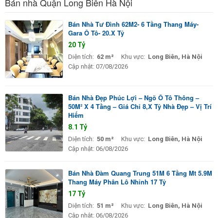
Bán nhà Quận Long Biên Hà Nội
Bán Nhà Tư Đình 62M2- 6 Tầng Thang Máy-
Gara Ô Tô- 20.X Tỷ
20 Tỷ
Diện tích:
62 m²
Khu vực:
Long Biên, Hà Nội
Cập nhật:
07/08/2026
Bán Nhà Đẹp Phúc Lợi – Ngõ Ô Tô Thông –
50M² X 4 Tầng – Giá Chỉ 8,X Tỷ Nhà Đẹp – Vị Trí
Hiếm
8.1 Tỷ
Diện tích:
50 m²
Khu vực:
Long Biên, Hà Nội
Cập nhật:
06/08/2026
Bán Nhà Đàm Quang Trung 51M 6 Tầng Mt 5.9M
Thang Máy Phân Lô Nhỉnh 17 Tỷ
17 Tỷ
Diện tích:
51 m²
Khu vực:
Long Biên, Hà Nội
Cập nhật:
06/08/2026