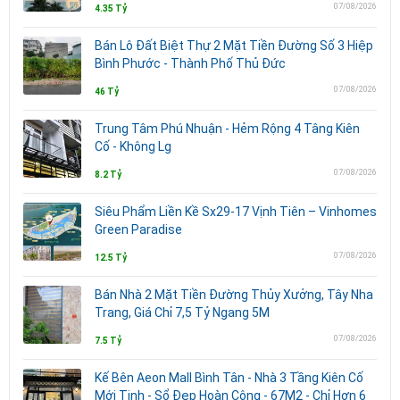
07/08/2026
4.35 Tỷ
Bán Lô Đất Biệt Thự 2 Mặt Tiền Đường Số 3 Hiệp
Bình Phước - Thành Phố Thủ Đức
07/08/2026
46 Tỷ
Trung Tâm Phú Nhuận - Hẻm Rộng 4 Tâng Kiên
Cố - Không Lg
07/08/2026
8.2 Tỷ
Siêu Phẩm Liền Kề Sx29-17 Vịnh Tiên – Vinhomes
Green Paradise
07/08/2026
12.5 Tỷ
Bán Nhà 2 Mặt Tiền Đường Thủy Xưởng, Tây Nha
Trang, Giá Chỉ 7,5 Tỷ Ngang 5M
07/08/2026
7.5 Tỷ
Kế Bên Aeon Mall Bình Tân - Nhà 3 Tầng Kiên Cố
Mới Tinh - Sổ Đẹp Hoàn Công - 67M2 - Chỉ Hơn 6