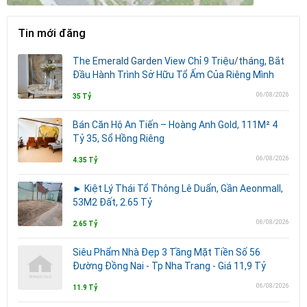
Tin mới đăng
The Emerald Garden View Chỉ 9 Triệu/tháng, Bắt
Đầu Hành Trình Sở Hữu Tổ Ấm Của Riêng Mình
06/08/2026
35 Tỷ
Bán Căn Hộ An Tiến – Hoàng Anh Gold, 111M² 4
Tỷ 35, Sổ Hồng Riêng
06/08/2026
4.35 Tỷ
► Kiệt Lý Thái Tổ Thông Lê Duẩn, Gần Aeonmall,
53M2 Đất, 2.65 Tỷ
06/08/2026
2.65 Tỷ
Siêu Phẩm Nhà Đẹp 3 Tầng Mặt Tiền Số 56
Đường Đồng Nai - Tp Nha Trang - Giá 11,9 Tỷ
06/08/2026
11.9 Tỷ