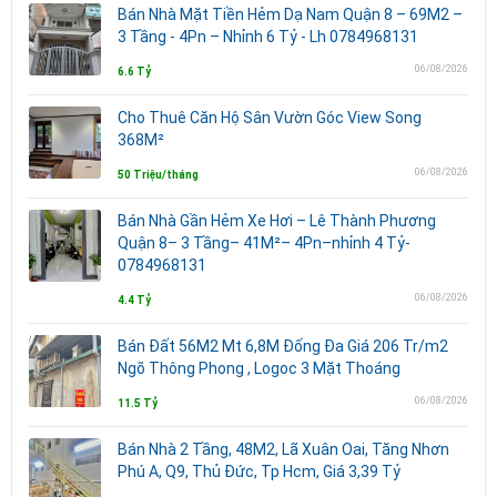
Bán Nhà Mặt Tiền Hẻm Dạ Nam Quận 8 – 69M2 –
3 Tầng - 4Pn – Nhỉnh 6 Tỷ - Lh 0784968131
06/08/2026
6.6 Tỷ
Cho Thuê Căn Hộ Sân Vườn Góc View Song
368M²
06/08/2026
50 Triệu/tháng
Bán Nhà Gần Hẻm Xe Hơi – Lê Thành Phương
Quận 8– 3 Tầng– 41M²– 4Pn–nhỉnh 4 Tỷ-
0784968131
06/08/2026
4.4 Tỷ
Bán Đất 56M2 Mt 6,8M Đống Đa Giá 206 Tr/m2
Ngõ Thông Phong , Logoc 3 Mặt Thoáng
06/08/2026
11.5 Tỷ
Bán Nhà 2 Tầng, 48M2, Lã Xuân Oai, Tăng Nhơn
Phú A, Q9, Thủ Đức, Tp Hcm, Giá 3,39 Tỷ