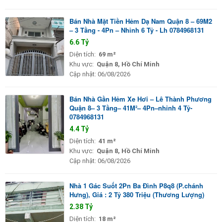
Bán Nhà Mặt Tiền Hẻm Dạ Nam Quận 8 – 69M2
– 3 Tầng - 4Pn – Nhỉnh 6 Tỷ - Lh 0784968131
6.6 Tỷ
Diện tích:
69 m²
Khu vực:
Quận 8, Hồ Chí Minh
Cập nhật:
06/08/2026
Bán Nhà Gần Hẻm Xe Hơi – Lê Thành Phương
Quận 8– 3 Tầng– 41M²– 4Pn–nhỉnh 4 Tỷ-
0784968131
4.4 Tỷ
Diện tích:
41 m²
Khu vực:
Quận 8, Hồ Chí Minh
Cập nhật:
06/08/2026
Nhà 1 Gác Suốt 2Pn Ba Đình P8q8 (P.chánh
Hưng), Giá : 2 Tỷ 380 Triệu (Thương Lượng)
2.38 Tỷ
Diện tích:
18 m²