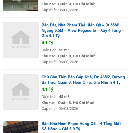
Khu vực:
Quận 8, Hồ Chí Minh
Cập nhật:
06/08/2026
Bán Đất, Nhà Phạm Thế Hiển Q8 – Dt 55M²
Ngang 6.5M – View Pegasuite – Xây 4 Tầng –
Giá 4.1 Tỷ
4.1 Tỷ
Diện tích:
55 m²
Khu vực:
Quận 8, Hồ Chí Minh
Cập nhật:
06/08/2026
Chủ Cần Tiền Bán Gấp Nhà, Dt: 43M2, Dương
Bá Trạc, Quận 8, Hẻm Ô Tô, Giá Nhỉnh 4 Tỷ
4.1 Tỷ
Diện tích:
45 m²
Khu vực:
Quận 8, Hồ Chí Minh
Cập nhật:
06/08/2026
Bán Nhà Hẻm Phạm Hùng Q8 – 4 Tầng Mới –
Sổ Hồng – Giá 6.9 Tỷ