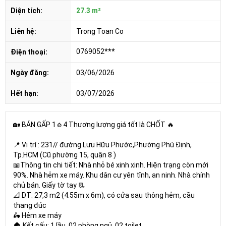
Diện tích:
27.3 m²
Liên hệ:
Trong Toan Co
0769052***
Điện thoại:
Ngày đăng:
03/06/2026
Hết hạn:
03/07/2026
🏡 BÁN GẤP 1🧄4 Thương lượng giá tốt là CHỐT 🔥
📍 Vị trí : 231// đường Lưu Hữu Phước,Phường Phú Định,
Tp.HCM (Cũ phường 15, quận 8 )
📖Thông tin chi tiết: Nhà nhỏ bé xinh xinh. Hiện trạng còn mới
90%. Nhà hẻm xe máy. Khu dân cư yên tĩnh, an ninh. Nhà chính
chủ bán. Giấy tờ tay 📃
📐 DT: 27,3 m2 (4.55m x 6m), có cửa sau thông hẻm, cầu
thang đúc
🛵 Hẻm xe máy
🏠 Kết cấu: 1 lầu, 02 phòng ngủ, 02 toilet.