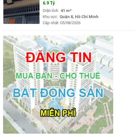
6.9 Tỷ
Diện tích:
41 m²
Khu vực:
Quận 8, Hồ Chí Minh
Cập nhật:
05/08/2026