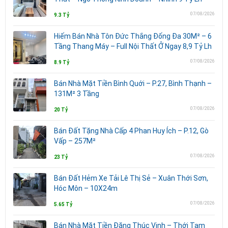
07/08/2026
9.3 Tỷ
Hiếm Bán Nhà Tôn Đức Thắng Đống Đa 30M² – 6
Tầng Thang Máy – Full Nội Thất Ở Ngay 8,9 Tỷ Lh
07/08/2026
8.9 Tỷ
Bán Nhà Mặt Tiền Bình Quới – P.27, Bình Thạnh –
131M² 3 Tầng
07/08/2026
20 Tỷ
Bán Đất Tặng Nhà Cấp 4 Phan Huy Ích – P.12, Gò
Vấp – 257M²
07/08/2026
23 Tỷ
Bán Đất Hẻm Xe Tải Lê Thị Sẻ – Xuân Thới Sơn,
Hóc Môn – 10X24m
07/08/2026
5.65 Tỷ
Bán Nhà Mặt Tiền Đặng Thúc Vịnh – Thới Tam