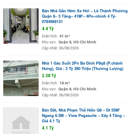
Bán Nhà Gần Hẻm Xe Hơi – Lê Thành Phương
Quận 8– 3 Tầng– 41M²– 4Pn–nhỉnh 4 Tỷ-
0784968131
4.4 Tỷ
Diện tích:
41 m²
Khu vực:
Quận 8, Hồ Chí Minh
Cập nhật:
06/08/2026
Nhà 1 Gác Suốt 2Pn Ba Đình P8q8 (P.chánh
Hưng), Giá : 2 Tỷ 380 Triệu (Thương Lượng)
2.38 Tỷ
Diện tích:
18 m²
Khu vực:
Quận 8, Hồ Chí Minh
Cập nhật:
06/08/2026
Bán Đất, Nhà Phạm Thế Hiển Q8 – Dt 55M²
Ngang 6.5M – View Pegasuite – Xây 4 Tầng –
Giá 4.1 Tỷ
4.1 Tỷ