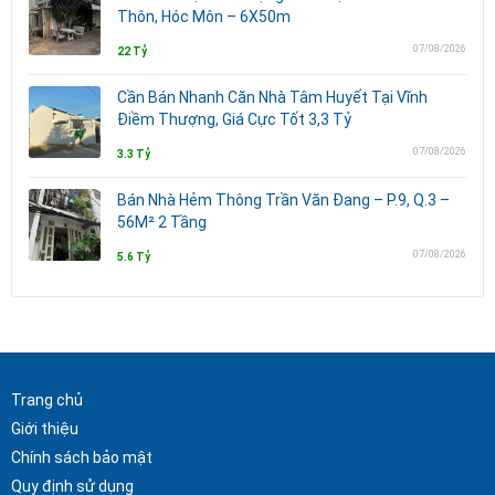
Thôn, Hóc Môn – 6X50m
07/08/2026
22 Tỷ
Cần Bán Nhanh Căn Nhà Tâm Huyết Tại Vĩnh
Điềm Thượng, Giá Cực Tốt 3,3 Tỷ
07/08/2026
3.3 Tỷ
Bán Nhà Hẻm Thông Trần Văn Đang – P.9, Q.3 –
56M² 2 Tầng
07/08/2026
5.6 Tỷ
Trang chủ
Giới thiệu
Chính sách bảo mật
Quy định sử dụng