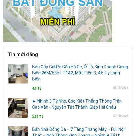
Tin mới đăng
Bán Gấp Giá Rẻ Căn Hộ Cc, Ô Tô, Kinh Doanh Giang
Biên 26M/53m, T1&2, Mặt Tiền 3, 4.5 Tỷ Long
Biên
08/08/2026
4.5 Tỷ
► Nhỉnh 3 Tỷ Nhỏ, Góc Kiệt Thẳng Thông Trần
Cao Vân - Nguyễn Tất Thành, Giáp Hải Châu
07/08/2026
3.39 Tỷ
Bán Nhà Đống Đa – 7 Tầng Thang Máy – Full Nội
Thất – Ngõ Thông Kinh Doanh – Nhỉnh 9 Tỷ Lh