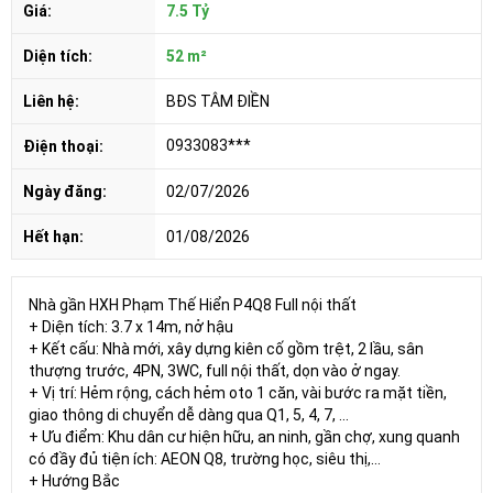
Giá:
7.5 Tỷ
Diện tích:
52 m²
Liên hệ:
BĐS TÂM ĐIỀN
0933083***
Điện thoại:
Ngày đăng:
02/07/2026
Hết hạn:
01/08/2026
Nhà gần HXH Phạm Thế Hiển P4Q8 Full nội thất
+ Diện tích: 3.7 x 14m, nở hậu
+ Kết cấu: Nhà mới, xây dựng kiên cố gồm trệt, 2 lầu, sân
thượng trước, 4PN, 3WC, full nội thất, dọn vào ở ngay.
+ Vị trí: Hẻm rộng, cách hẻm oto 1 căn, vài bước ra mặt tiền,
giao thông di chuyển dễ dàng qua Q1, 5, 4, 7, …
+ Ưu điểm: Khu dân cư hiện hữu, an ninh, gần chợ, xung quanh
có đầy đủ tiện ích: AEON Q8, trường học, siêu thị,…
+ Hướng Bắc