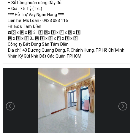
+ Sổ hồng hoàn công đầy đủ
+ Giá : 7.5 Tỷ (T/L)
*** Hỗ Trợ Vay Ngân Hàng ***
Liên hệ: Ms Loan - 0933 083 116
FB: Bđs Tâm Điền
☎️0️⃣ x 9️⃣ x 0️⃣ 3.. 1️⃣ 3️⃣x 3️⃣ x 4️⃣ x 3️⃣ x 1️⃣
0️⃣ x 9️⃣ x 3️⃣ 3.. 0️⃣ 8️⃣ x 3️⃣ x 1️⃣ x 1️⃣ x 6️⃣
Công ty Bất Động Sản Tâm Điền
Địa chỉ: 43 Dương Quang Đông, P. Chánh Hưng, TP. Hồ Chí Minh
Nhận Ký Gửi Nhà Đất Các Quận TP.HCM