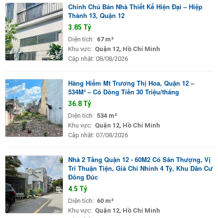
Chính Chủ Bán Nhà Thiết Kế Hiện Đại – Hiệp
Thành 13, Quận 12
3.85 Tỷ
Diện tích:
67 m²
Khu vực:
Quận 12, Hồ Chí Minh
Cập nhật:
08/08/2026
Hàng Hiếm Mt Trương Thị Hoa, Quận 12 –
534M² – Có Dòng Tiền 30 Triệu/tháng
36.8 Tỷ
Diện tích:
534 m²
Khu vực:
Quận 12, Hồ Chí Minh
Cập nhật:
07/08/2026
Nhà 2 Tầng Quận 12 - 60M2 Có Sân Thượng, Vị
Trí Thuận Tiện, Giá Chỉ Nhỉnh 4 Tỷ, Khu Dân Cư
Đông Đúc
4.5 Tỷ
Diện tích:
60 m²
Khu vực:
Quận 12, Hồ Chí Minh