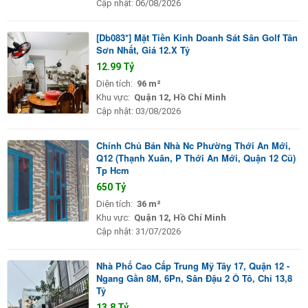
Cập nhật:
06/08/2026
[Db083*] Mặt Tiền Kinh Doanh Sát Sân Golf Tân
Sơn Nhất, Giá 12.X Tỷ
12.99 Tỷ
Diện tích:
96 m²
Khu vực:
Quận 12, Hồ Chí Minh
Cập nhật:
03/08/2026
Chính Chủ Bán Nhà Nc Phường Thới An Mới,
Q12 (Thạnh Xuân, P Thới An Mới, Quận 12 Cũ)
Tp Hcm
650 Tỷ
Diện tích:
36 m²
Khu vực:
Quận 12, Hồ Chí Minh
Cập nhật:
31/07/2026
Nhà Phố Cao Cấp Trung Mỹ Tây 17, Quận 12 -
Ngang Gần 8M, 6Pn, Sân Đậu 2 Ô Tô, Chỉ 13,8
Tỷ
13.8 Tỷ