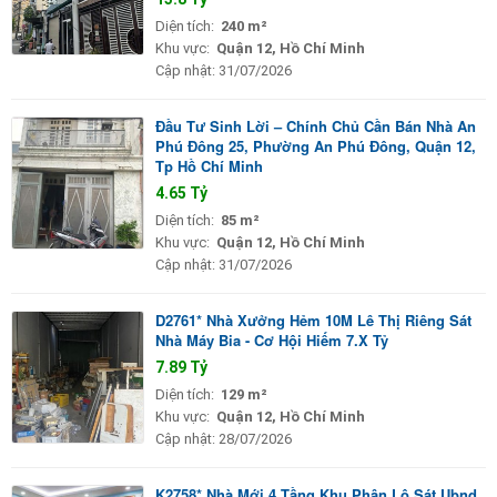
Diện tích:
240 m²
Khu vực:
Quận 12, Hồ Chí Minh
Cập nhật:
31/07/2026
Đầu Tư Sinh Lời – Chính Chủ Cần Bán Nhà An
Phú Đông 25, Phường An Phú Đông, Quận 12,
Tp Hồ Chí Minh
4.65 Tỷ
Diện tích:
85 m²
Khu vực:
Quận 12, Hồ Chí Minh
Cập nhật:
31/07/2026
D2761* Nhà Xưởng Hẻm 10M Lê Thị Riêng Sát
Nhà Máy Bia - Cơ Hội Hiếm 7.X Tỷ
7.89 Tỷ
Diện tích:
129 m²
Khu vực:
Quận 12, Hồ Chí Minh
Cập nhật:
28/07/2026
K2758* Nhà Mới 4 Tầng Khu Phân Lô Sát Ubnd