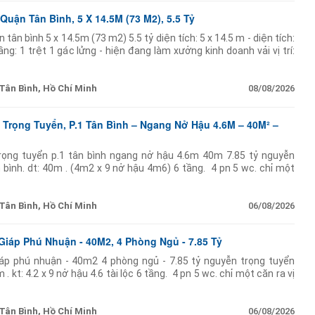
uận Tân Bình, 5 X 14.5M (73 M2), 5.5 Tỷ
tân bình 5 x 14.5m (73 m2) 5.5 tỷ diện tích: 5 x 14.5 m - diện tích:
g: 1 trệt 1 gác lửng - hiện đang làm xưởng kinh doanh vải vị trí:
Tân Bình, Hồ Chí Minh
08/08/2026
Trọng Tuyển, P.1 Tân Bình – Ngang Nở Hậu 4.6M – 40M² –
rọng tuyển p.1 tân bình ngang nở hậu 4.6m 40m 7.85 tỷ nguyễn
bình. dt: 40m . (4m2 x 9 nở hậu 4m6) 6 tầng. ️ 4 pn 5 wc. chỉ một
Tân Bình, Hồ Chí Minh
06/08/2026
Giáp Phú Nhuận - 40M2, 4 Phòng Ngủ - 7.85 Tỷ
iáp phú nhuận - 40m2 4 phòng ngủ - 7.85 tỷ nguyễn trọng tuyển
. kt: 4.2 x 9 nở hậu 4.6 tài lộc 6 tầng. ️ 4 pn 5 wc. chỉ một căn ra vị
Tân Bình, Hồ Chí Minh
06/08/2026