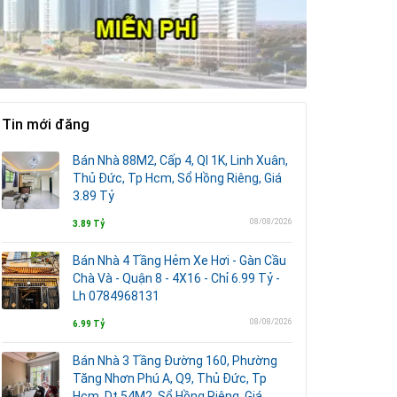
Tin mới đăng
Bán Nhà 88M2, Cấp 4, Ql 1K, Linh Xuân,
Thủ Đức, Tp Hcm, Sổ Hồng Riêng, Giá
3.89 Tỷ
08/08/2026
3.89 Tỷ
Bán Nhà 4 Tầng Hẻm Xe Hơi - Gàn Cầu
Chà Và - Quận 8 - 4X16 - Chỉ 6.99 Tỷ -
Lh 0784968131
08/08/2026
6.99 Tỷ
Bán Nhà 3 Tầng Đường 160, Phường
Tăng Nhơn Phú A, Q9, Thủ Đức, Tp
Hcm. Dt 54M2, Sổ Hồng Riêng. Giá