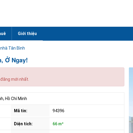
huê
Giới thiệu
 nhà Tân Bình
h, Ở Ngay!
 đăng mới nhất.
h, Hồ Chí Minh
Mã tin:
94396
Diện tích:
66 m²