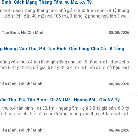
Bình, Cách Mạng Tháng Tám, 40 M2, 6.9 Tỷ
n bình cách mạng tháng tám chủ giảm 350 triệu còn 6.9 tỷ thông
) - diện tích: đất 40 m2 nhà 105 m2 3 tầng: 2 phòng ngủ lớn 3 wc -
Tân Bình, Hồ Chí Minh
08/08/2026
 Hoàng Văn Thụ, P.4, Tân Bình, Gần Lăng Cha Cả - 5 Tầng
àng văn thụ p.4 tân bình gần lăng cha cả - 5 tầng btct - đang cho
mới 6.8 tỷ thông số: giá: 6.8 tỷ. dt: 33.1m . kt: 5m x 6m nở hậu. kết
Tân Bình, Hồ Chí Minh
08/08/2026
n Thụ, P.4, Tân Bình - Dt 33.1M² - Ngang 5M - Giá 6.8 Tỷ
hụ p.4 tân bình - dt 33.1m - ngang 5m - giá 6.8 tỷ giá bán: 6.8 tỷ
 thông tin chi tiết: địa chỉ: đường hoàng văn thụ p.4 tân bình. dt:
Tân Bình, Hồ Chí Minh
08/08/2026