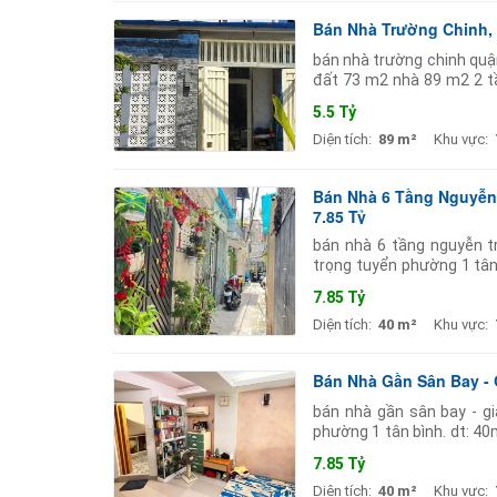
Bán Nhà Trường Chinh, Q
bán nhà trường chinh quận 
đất 73 m2 nhà 89 m2 2 tần
gần - tuyến metro
5.5 Tỷ
Diện tích:
89 m²
Khu vực:
Bán Nhà 6 Tầng Nguyễn 
7.85 Tỷ
bán nhà 6 tầng nguyễn t
trọng tuyển phường 1 tân 
căn ra vị trí ô tô đậu. chủ
7.85 Tỷ
Diện tích:
40 m²
Khu vực:
Bán Nhà Gần Sân Bay - 
bán nhà gần sân bay - g
phường 1 tân bình. dt: 40m 
trí ô
7.85 Tỷ
Diện tích:
40 m²
Khu vực: