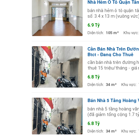
Nhà Hẻm Ô Tô Quận Tân 
bán nhà hẻm ô tô quận tâ
số: 3.4 x 13 m (vuông vức
nhà trống vào ở ngay
6.9 Tỷ
Diện tích:
105 m²
Khu vực:
Cần Bán Nhà Trên Đường
Btct - Đang Cho Thuê
cần bán nhà trên đường ho
thuê 15 triệu/tháng - giá 
cấu: 5 tầng btct gồm
6.8 Tỷ
Diện tích:
34 m²
Khu vực:
Bán Nhà 5 Tầng Hoàng Vă
bán nhà 5 tầng hoàng văn t
(đã giảm tổng cộng 1.7 tỷ)
33.1m . kt: 5m x 6m
6.8 Tỷ
Diện tích:
34 m²
Khu vực: