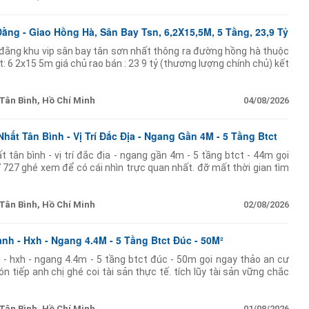
ng - Giao Hồng Hà, Sân Bay Tsn, 6,2X15,5M, 5 Tầng, 23,9 Tỷ
đằng khu vip sân bay tân sơn nhất thông ra đường hồng hà thuộc
: 6 2x15 5m giá chủ rao bán : 23 9 tỷ (thương lượng chính chủ) kết
iên cố
Tân Bình, Hồ Chí Minh
04/08/2026
ất Tân Bình - Vị Trí Đắc Địa - Ngang Gần 4M - 5 Tầng Btct
 tân bình - vị trí đắc địa - ngang gần 4m - 5 tầng btct - 44m gọi
 727 ghé xem để có cái nhìn trực quan nhất. đỡ mất thời gian tìm
Tân Bình, Hồ Chí Minh
02/08/2026
nh - Hxh - Ngang 4.4M - 5 Tầng Btct Đúc - 50M²
h - hxh - ngang 4.4m - 5 tầng btct đúc - 50m gọi ngay thảo an cư
 tiếp anh chị ghé coi tài sản thực tế. tích lũy tài sản vững chắc
i
Tân Bình, Hồ Chí Minh
01/08/2026