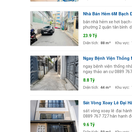
Nhà Bán Hẻm 6M Bạch Đằ
bán nhà hẻm xe hơi bạch 
phường 2 quận tân bình. dt
cấu nhà 5 tầng xây dựng k
23.9 Tỷ
Diện tích:
88 m²
Khu vực:
Ngay Bệnh Viện Thống Nh
ngay bệnh viện thống nhất
ngay thảo an cư 0889 767
kiếm căn nhà đúc kiên cố
8.8 Tỷ
Diện tích:
44 m²
Khu vực:
Sát Vòng Xoay Lê Đại Hà
sát vòng xoay lê đại hàn
0889 767 727 hân hạnh đón
ngay trung tâm sài gòn vớ
9.6 Tỷ
Diện tích:
50 m²
Khu vực: