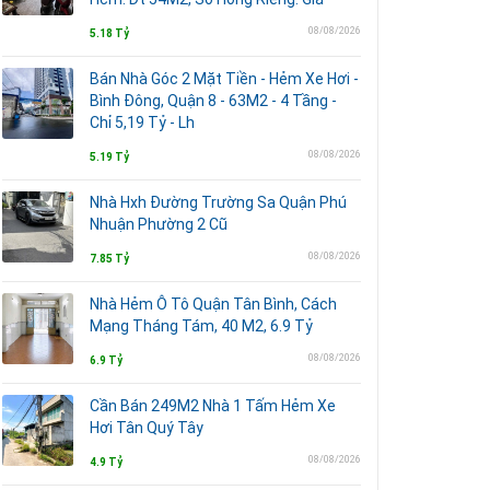
08/08/2026
5.18 Tỷ
Bán Nhà Góc 2 Mặt Tiền - Hẻm Xe Hơi -
Bình Đông, Quận 8 - 63M2 - 4 Tầng -
Chỉ 5,19 Tỷ - Lh
08/08/2026
5.19 Tỷ
Nhà Hxh Đường Trường Sa Quận Phú
Nhuận Phường 2 Cũ
08/08/2026
7.85 Tỷ
Nhà Hẻm Ô Tô Quận Tân Bình, Cách
Mạng Tháng Tám, 40 M2, 6.9 Tỷ
08/08/2026
6.9 Tỷ
Cần Bán 249M2 Nhà 1 Tấm Hẻm Xe
Hơi Tân Quý Tây
08/08/2026
4.9 Tỷ