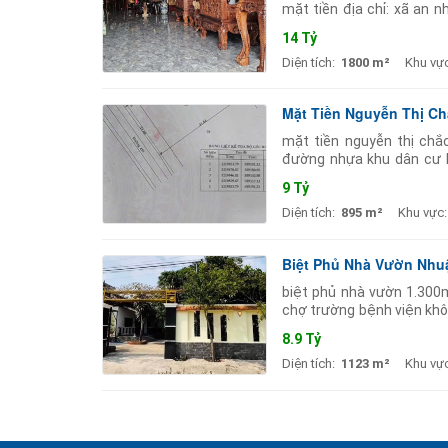
mặt tiền địa chỉ: xã an n
tích thực tế đến 1800m 
14 Tỷ
Diện tích:
1800 m²
Khu vực
Mặt Tiền Nguyễn Thị Ch
mặt tiền nguyễn thị chắ
đường nhựa khu dân cư h
dựng thoải mái đất cao r
9 Tỷ
Diện tích:
895 m²
Khu vực:
Biệt Phủ Nhà Vườn Nhuận
biệt phủ nhà vườn 1.300m
chợ trường bệnh viện khô
1.123m (22m x 52m) vuôn
8.9 Tỷ
Diện tích:
1123 m²
Khu vực