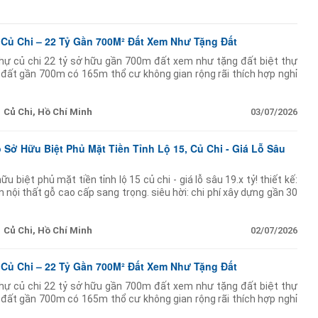
Củ Chi – 22 Tỷ Gần 700M² Đất Xem Như Tặng Đất
hự củ chi 22 tỷ sở hữu gần 700m đất xem như tặng đất biệt thự
 đất gần 700m có 165m thổ cư không gian rộng rãi thích hợp nghỉ
cao cấp. chủ kẹt tiền
Củ Chi, Hồ Chí Minh
03/07/2026
 Sở Hữu Biệt Phủ Mặt Tiền Tỉnh Lộ 15, Củ Chi - Giá Lỗ Sâu
u biệt phủ mặt tiền tỉnh lộ 15 củ chi - giá lỗ sâu 19.x tỷ! thiết kế:
 nội thất gỗ cao cấp sang trọng. siêu hời: chi phí xây dựng gần 30
Củ Chi, Hồ Chí Minh
02/07/2026
Củ Chi – 22 Tỷ Gần 700M² Đất Xem Như Tặng Đất
hự củ chi 22 tỷ sở hữu gần 700m đất xem như tặng đất biệt thự
 đất gần 700m có 165m thổ cư không gian rộng rãi thích hợp nghỉ
cao cấp. chủ kẹt tiền