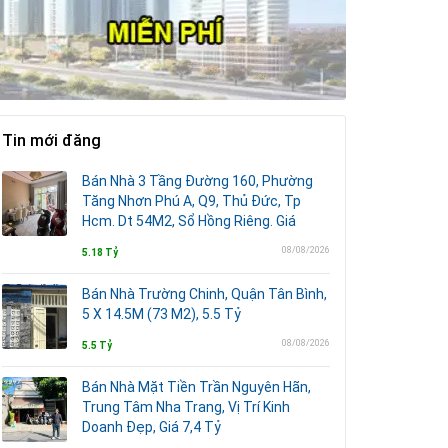
Tin mới đăng
Bán Nhà 3 Tầng Đường 160, Phường
Tăng Nhơn Phú A, Q9, Thủ Đức, Tp
Hcm. Dt 54M2, Sổ Hồng Riêng. Giá
08/08/2026
5.18 Tỷ
Bán Nhà Trường Chinh, Quận Tân Bình,
5 X 14.5M (73 M2), 5.5 Tỷ
08/08/2026
5.5 Tỷ
Bán Nhà Mặt Tiền Trần Nguyên Hãn,
Trung Tâm Nha Trang, Vị Trí Kinh
Doanh Đẹp, Giá 7,4 Tỷ