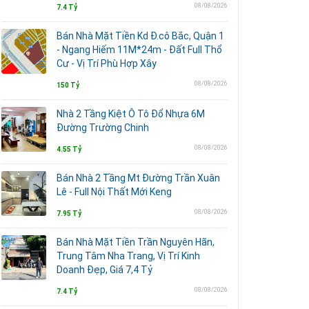
08/08/2026
7.4 Tỷ
Bán Nhà Mặt Tiền Kd Đ.cô Bắc, Quận 1
- Ngang Hiếm 11M*24m - Đất Full Thổ
Cư - Vị Trí Phù Hợp Xây
08/08/2026
150 Tỷ
Nhà 2 Tầng Kiệt Ô Tô Đổ Nhựa 6M
Đường Trường Chinh
08/08/2026
4.55 Tỷ
Bán Nhà 2 Tầng Mt Đường Trần Xuân
Lê - Full Nội Thất Mới Keng
08/08/2026
7.95 Tỷ
Bán Nhà Mặt Tiền Trần Nguyên Hãn,
Trung Tâm Nha Trang, Vị Trí Kinh
Doanh Đẹp, Giá 7,4 Tỷ
08/08/2026
7.4 Tỷ