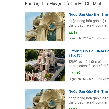
Bán biệt thự Huyện Củ Chi Hồ Chí Minh
Ngộp Bán Gấp Biệt Thự 
ngộp nặng bán gấp biệt t
đẳng cấp trên khuôn viên
dưỡng hoặc làm nhà vườn 
22 Tỷ
Diện tích:
700 m²
Khu vực:
[T2591*] Cơ Hội Hiếm Có
19.X Tỷ!
t2591 cơ hội hiếm có sở hữ
phong cách lâu đài cổ điển
tỷ nay bán rẻ hơn
19.9 Tỷ
Diện tích:
692 m²
Khu vực:
Ngộp Bán Gấp Biệt Thự 
ngộp nặng bán gấp biệt t
đẳng cấp trên khuôn viên
dưỡng hoặc làm nhà vườn 