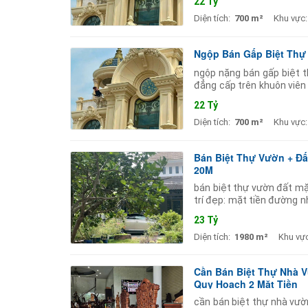
22 Tỷ
Diện tích:
700 m²
Khu vực:
Ngộp Bán Gấp Biệt Thự 
ngộp nặng bán gấp biệt t
đẳng cấp trên khuôn viên
dưỡng hoặc làm nhà vườn 
22 Tỷ
Diện tích:
700 m²
Khu vực:
Bán Biệt Thự Vườn + Đấ
20M
bán biệt thự vườn đất mặt
trí đẹp: mặt tiền đường 
tiện khu dân cư hiện hữu. 
23 Tỷ
Diện tích:
1980 m²
Khu vực
Cần Bán Biệt Thự Nhà 
Quy Hoạch 2 Mặt Tiền
cần bán biệt thự nhà vườ