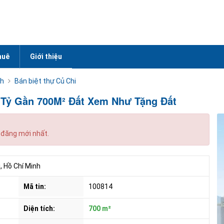
huê
Giới thiệu
nh
Bán biệt thự Củ Chi
 Tỷ Gần 700M² Đất Xem Như Tặng Đất
 đăng mới nhất.
, Hồ Chí Minh
Mã tin:
100814
Diện tích:
700 m²