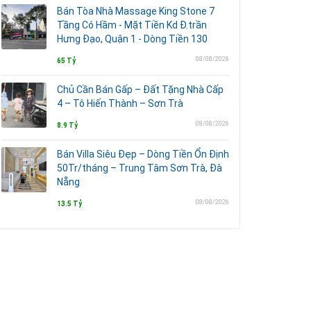
Bán Tòa Nhà Massage King Stone 7
Tầng Có Hầm - Mặt Tiền Kd Đ.trần
Hưng Đạo, Quận 1 - Dòng Tiền 130
08/08/2026
65 Tỷ
Chủ Cần Bán Gấp – Đất Tặng Nhà Cấp
4 – Tô Hiến Thành – Sơn Trà
08/08/2026
8.9 Tỷ
Bán Villa Siêu Đẹp – Dòng Tiền Ổn Định
50Tr/tháng – Trung Tâm Sơn Trà, Đà
Nẵng
08/08/2026
13.5 Tỷ