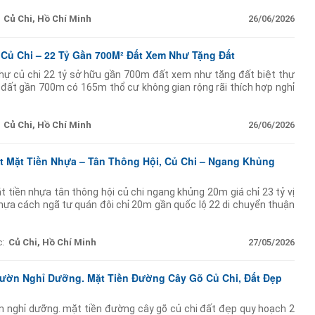
Củ Chi, Hồ Chí Minh
26/06/2026
Củ Chi – 22 Tỷ Gần 700M² Đất Xem Như Tặng Đất
hự củ chi 22 tỷ sở hữu gần 700m đất xem như tặng đất biệt thự
 đất gần 700m có 165m thổ cư không gian rộng rãi thích hợp nghỉ
cao cấp. chủ kẹt tiền
Củ Chi, Hồ Chí Minh
26/06/2026
t Mặt Tiền Nhựa – Tân Thông Hội, Củ Chi – Ngang Khủng
 tiền nhựa tân thông hội củ chi ngang khủng 20m giá chỉ 23 tỷ vị
nhựa cách ngã tư quán đôi chỉ 20m gần quốc lộ 22 di chuyển thuận
diện tích lớn:
:
Củ Chi, Hồ Chí Minh
27/05/2026
Vườn Nghỉ Dưỡng. Mặt Tiền Đường Cây Gõ Củ Chi, Đất Đẹp
n nghỉ dưỡng. mặt tiền đường cây gõ củ chi đất đẹp quy hoạch 2