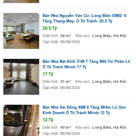
Bán Nhà Nguyễn Văn Cừ, Long Biên 54M2- 6
Tầng Thang Máy- Ô Tô Tránh- 20.5 Tỷ
20.5 Tỷ
Diện tích:
54 m²
Khu vực:
Long Biên, Hà Nội
Cập nhật:
08/08/2026
Bán Nhà Bát Khối 51M 7 Tầng Mt5.7m Phân Lô
Ô Tô Tránh Nhỉnh 17 Tỷ
17 Tỷ
Diện tích:
51 m²
Khu vực:
Long Biên, Hà Nội
Cập nhật:
08/08/2026
Bán Nhà Sài Đồng 40M 6 Tầng Mt4m Lô Góc
Kinh Doanh Ô Tô Tránh Nhỉnh 12 Tỷ
12 Tỷ
Diện tích:
40 m²
Khu vực:
Long Biên, Hà Nội
Cập nhật:
08/08/2026