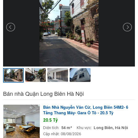
Bán nhà Quận Long Biên Hà Nội
Bán Nhà Nguyễn Văn Cừ, Long Biên 54M2- 6
Tầng Thang Máy- Gara Ô Tô - 20.5 Tỷ
20.5 Tỷ
Diện tích:
54 m²
Khu vực:
Long Biên, Hà Nội
Cập nhật:
08/08/2026