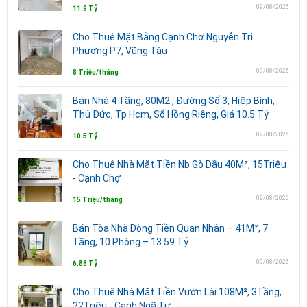
09/08/2026
11.9 Tỷ
Cho Thuê Mặt Bằng Cạnh Chợ Nguyễn Tri
Phương P7, Vũng Tàu
09/08/2026
8 Triệu/tháng
Bán Nhà 4 Tầng, 80M2 , Đường Số 3, Hiệp Bình,
Thủ Đức, Tp Hcm, Sổ Hồng Riêng, Giá 10.5 Tỷ
09/08/2026
10.5 Tỷ
Cho Thuê Nhà Mặt Tiền Nb Gò Dầu 40M², 15Triệu
- Cạnh Chợ
09/08/2026
15 Triệu/tháng
Bán Tòa Nhà Dòng Tiền Quan Nhân – 41M², 7
Tầng, 10 Phòng – 13.59 Tỷ
09/08/2026
6.86 Tỷ
Cho Thuê Nhà Mặt Tiền Vườn Lài 108M², 3Tầng,
22Triệu - Cạnh Ngã Tư