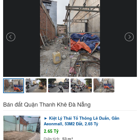
Bán đất Quận Thanh Khê Đà Nẵng
► Kiệt Lý Thái Tổ Thông Lê Duẩn, Gần
Aeonmall, 53M2 Đất, 2.65 Tỷ
2.65 Tỷ
Diện tích:
53 m²