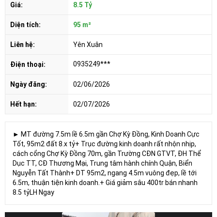
Giá:
8.5 Tỷ
Diện tích:
95 m²
Liên hệ:
Yên Xuân
0935249***
Điện thoại:
Ngày đăng:
02/06/2026
Hết hạn:
02/07/2026
► MT đường 7.5m lề 6.5m gần Chợ Kỳ Đồng, Kinh Doanh Cực
Tốt, 95m2 đất 8.x tỷ+ Trục đường kinh doanh rất nhộn nhịp,
cách cổng Chợ Kỳ Đồng 70m, gần Trường CĐN GTVT, ĐH Thể
Dục TT, CĐ Thương Mại, Trung tâm hành chính Quận, Biển
Nguyễn Tất Thành+ DT 95m2, ngang 4.5m vuông đẹp, lề tới
6.5m, thuận tiện kinh doanh.+ Giá giảm sâu 400tr bán nhanh
8.5 tỷLH Ngay