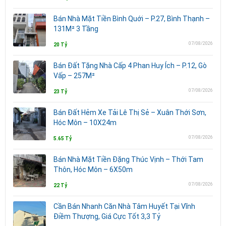
Bán Nhà Mặt Tiền Bình Quới – P.27, Bình Thạnh –
131M² 3 Tầng
07/08/2026
20 Tỷ
Bán Đất Tặng Nhà Cấp 4 Phan Huy Ích – P.12, Gò
Vấp – 257M²
07/08/2026
23 Tỷ
Bán Đất Hẻm Xe Tải Lê Thị Sẻ – Xuân Thới Sơn,
Hóc Môn – 10X24m
07/08/2026
5.65 Tỷ
Bán Nhà Mặt Tiền Đặng Thúc Vịnh – Thới Tam
Thôn, Hóc Môn – 6X50m
07/08/2026
22 Tỷ
Cần Bán Nhanh Căn Nhà Tâm Huyết Tại Vĩnh
Điềm Thượng, Giá Cực Tốt 3,3 Tỷ