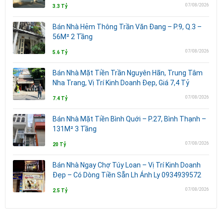
07/08/2026
3.3 Tỷ
Bán Nhà Hẻm Thông Trần Văn Đang – P.9, Q.3 –
56M² 2 Tầng
07/08/2026
5.6 Tỷ
Bán Nhà Mặt Tiền Trần Nguyên Hãn, Trung Tâm
Nha Trang, Vị Trí Kinh Doanh Đẹp, Giá 7,4 Tỷ
07/08/2026
7.4 Tỷ
Bán Nhà Mặt Tiền Bình Quới – P.27, Bình Thạnh –
131M² 3 Tầng
07/08/2026
20 Tỷ
Bán Nhà Ngay Chợ Túy Loan – Vị Trí Kinh Doanh
Đẹp – Có Dòng Tiền Sẵn Lh Ánh Ly 0934939572
07/08/2026
2.5 Tỷ