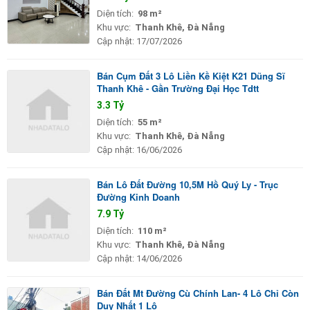
Diện tích:
98 m²
Khu vực:
Thanh Khê, Đà Nẵng
Cập nhật:
17/07/2026
Bán Cụm Đất 3 Lô Liền Kề Kiệt K21 Dũng Sĩ
Thanh Khê - Gần Trường Đại Học Tdtt
3.3 Tỷ
Diện tích:
55 m²
Khu vực:
Thanh Khê, Đà Nẵng
Cập nhật:
16/06/2026
Bán Lô Đất Đường 10,5M Hồ Quý Ly - Trục
Đường Kinh Doanh
7.9 Tỷ
Diện tích:
110 m²
Khu vực:
Thanh Khê, Đà Nẵng
Cập nhật:
14/06/2026
Bán Đất Mt Đường Cù Chính Lan- 4 Lô Chỉ Còn
Duy Nhất 1 Lô