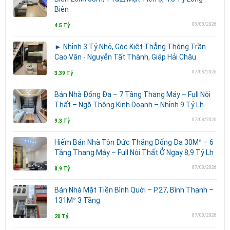
Biên
08/08/2026
4.5 Tỷ
► Nhỉnh 3 Tỷ Nhỏ, Góc Kiệt Thẳng Thông Trần
Cao Vân - Nguyễn Tất Thành, Giáp Hải Châu
07/08/2026
3.39 Tỷ
Bán Nhà Đống Đa – 7 Tầng Thang Máy – Full Nội
Thất – Ngõ Thông Kinh Doanh – Nhỉnh 9 Tỷ Lh
07/08/2026
9.3 Tỷ
Hiếm Bán Nhà Tôn Đức Thắng Đống Đa 30M² – 6
Tầng Thang Máy – Full Nội Thất Ở Ngay 8,9 Tỷ Lh
07/08/2026
8.9 Tỷ
Bán Nhà Mặt Tiền Bình Quới – P.27, Bình Thạnh –
131M² 3 Tầng
07/08/2026
20 Tỷ