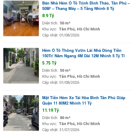
Bán Nhà Hẻm Ô Tô Trịnh Đình Thảo, Tân Phú –
50M² – Thang Máy – 5 Tầng Nhỉnh 8 Tỷ
8.9 Tỷ
Diện tích:
50 m²
Khu vực:
Tân Phú, Hồ Chí Minh
Cập nhật:
01/08/2026
Hẻm Ô Tô Thông Vườn Lài Nhà Dòng Tiền
150Tr/ Năm Ngang 4M Dài 12M Nhỉnh 5 Tỷ Tl
5.75 Tỷ
Diện tích:
50 m²
Khu vực:
Tân Phú, Hồ Chí Minh
Cập nhật:
01/08/2026
Mặt Tiền Hẻm Xe Tải Hòa Bình Tân Phú Giáp
Quận 11 80M2 Nhỉnh 11 Tỷ
11.19 Tỷ
Diện tích:
80 m²
Khu vực:
Tân Phú, Hồ Chí Minh
Cập nhật:
31/07/2026