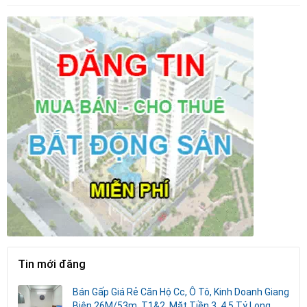
Tin mới đăng
Bán Gấp Giá Rẻ Căn Hộ Cc, Ô Tô, Kinh Doanh Giang
Biên 26M/53m, T1&2, Mặt Tiền 3, 4.5 Tỷ Long