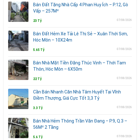
Bán Đất Tặng Nhà Cấp 4 Phan Huy Ích – P.12, Gò
Vấp – 257M²
07/08/2026
23 Tỷ
Bán Đất Hẻm Xe Tải Lê Thị Sẻ – Xuân Thới Sơn,
Hóc Môn – 10X24m
07/08/2026
5.65 Tỷ
Bán Nhà Mặt Tiền Đặng Thúc Vịnh – Thới Tam
Thôn, Hóc Môn – 6X50m
07/08/2026
22 Tỷ
Cần Bán Nhanh Căn Nhà Tâm Huyết Tại Vĩnh
Điềm Thượng, Giá Cực Tốt 3,3 Tỷ
07/08/2026
3.3 Tỷ
Bán Nhà Hẻm Thông Trần Văn Đang – P.9, Q.3 –
56M² 2 Tầng
07/08/2026
5.6 Tỷ