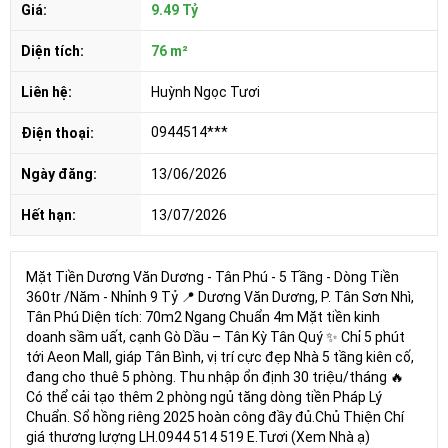
Giá:
9.49 Tỷ
Diện tích:
76 m²
Liên hệ:
Huỳnh Ngọc Tươi
0944514***
Điện thoại:
Ngày đăng:
13/06/2026
Hết hạn:
13/07/2026
Mặt Tiền Dương Văn Dương - Tân Phú - 5 Tầng - Dòng Tiền
360tr /Năm - Nhỉnh 9 Tỷ 📍 Dương Văn Dương, P. Tân Sơn Nhì,
Tân Phú Diện tích: 70m2 Ngang Chuẩn 4m Mặt tiền kinh
doanh sầm uất, cạnh Gò Dầu – Tân Kỳ Tân Quý ✨ Chỉ 5 phút
tới Aeon Mall, giáp Tân Bình, vị trí cực đẹp Nhà 5 tầng kiên cố,
đang cho thuê 5 phòng. Thu nhập ổn định 30 triệu/tháng 🔥
Có thể cải tạo thêm 2 phòng ngủ tăng dòng tiền Pháp Lý
Chuẩn. Sổ hồng riêng 2025 hoàn công đầy đủ.Chủ Thiện Chí
giá thương lượng LH.0944 514 519 E.Tươi (Xem Nhà ạ)