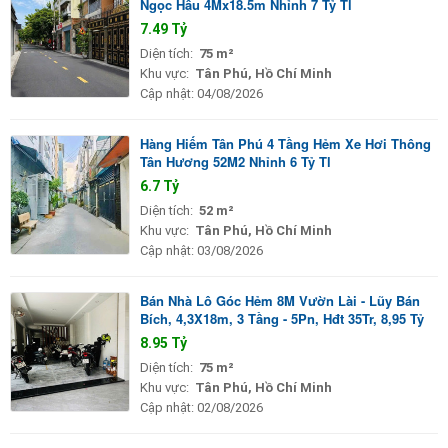
Ngọc Hầu 4Mx18.5m Nhỉnh 7 Tỷ Tl
7.49 Tỷ
Diện tích:
75 m²
Khu vực:
Tân Phú, Hồ Chí Minh
Cập nhật:
04/08/2026
Hàng Hiếm Tân Phú 4 Tầng Hẻm Xe Hơi Thông
Tân Hương 52M2 Nhỉnh 6 Tỷ Tl
6.7 Tỷ
Diện tích:
52 m²
Khu vực:
Tân Phú, Hồ Chí Minh
Cập nhật:
03/08/2026
Bán Nhà Lô Góc Hẻm 8M Vườn Lài - Lũy Bán
Bích, 4,3X18m, 3 Tầng - 5Pn, Hđt 35Tr, 8,95 Tỷ
8.95 Tỷ
Diện tích:
75 m²
Khu vực:
Tân Phú, Hồ Chí Minh
Cập nhật:
02/08/2026