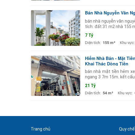
Bán Nhà Nguyễn Văn Nguy
bán nhà nguyễn văn nguyễn
tích: đất 31 m2 nhà 155 m
góc 3 mặt hẻm
7 Tỷ
Diện tích:
155 m²
Khu vực:
Hiếm Nhà Bán - Mặt Tiề
Khai Thác Dòng Tiền
bán nhà mặt tiền hẻm xe 
ngang 3 7m 15m. kết cấu: 
chuẩn. chào: 21t. giang g
21 Tỷ
Diện tích:
54 m²
Khu vực:
Trang chủ
Quy chế