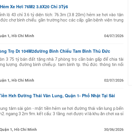
 Hẻm Xe Hơi 76M2 3.8X20 Chỉ 3Tỷ6
nh lộ 43 chỉ 3.6 tỷ diện tích: 76.3m (3.8 20m) hẻm xe hơi vào tận
 đức chợ bình chiểu. gần trường học các cấp. gần bệnh viện trung
 linh trung
uận 1, Hồ Chí Minh
04/07/2026
hòng Trọ Dt 104M2đường Bình Chiểu Tam Bình Thủ Đức
còn 3 75 tỷ bán đất tặng nhà 7 phòng trọ cần bán gấp để chia tài
ơng lượng. đường bình chiểu p. tam bình tp. thủ đức. thông tin nổi
ng 9 1m dài 11m).
uận 1, Hồ Chí Minh
02/07/2026
iền Hxh Đường Thái Văn Lung, Quận 1- Phố Nhật Tại Sài
trung tâm sài gòn - mặt tiền hẻm xe hơi đường thái văn lung p.bến
2. ngang 3 2m 9m. kết cấu: 3 tầng. nơi được ví là khu ăn chơi xa sỉ
Quận 1, Hồ Chí Minh
30/06/2026