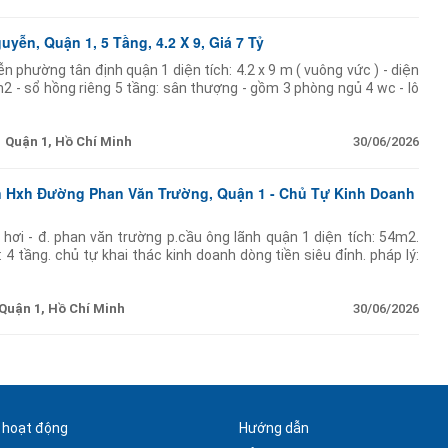
ễn, Quận 1, 5 Tầng, 4.2 X 9, Giá 7 Tỷ
 phường tân định quận 1 diện tích: 4.2 x 9 m ( vuông vức ) - diện
2 - sổ hồng riêng 5 tầng: sân thượng - gồm 3 phòng ngủ 4 wc - lô
Quận 1, Hồ Chí Minh
30/06/2026
n Hxh Đường Phan Văn Trường, Quận 1 - Chủ Tự Kinh Doanh
hơi - đ. phan văn trường p.cầu ông lãnh quận 1 diện tích: 54m2.
4 tầng. chủ tự khai thác kinh doanh dòng tiền siêu đỉnh. pháp lý:
iang: 093.86.76.685 nhận ký gửi mua
Quận 1, Hồ Chí Minh
30/06/2026
 hoạt động
Hướng dẫn