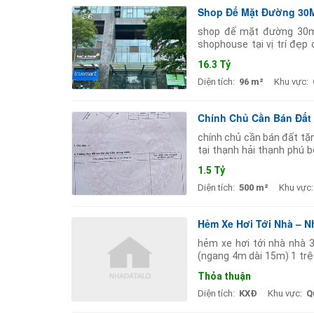
Shop Đế Mặt Đường 30M 
shop đế mặt đường 30m 
shophouse tại vị trí đẹp
cụm trường quốc tế. diện
16.3 Tỷ
Diện tích:
96 m²
Khu vực:
Chính Chủ Cần Bán Đất 
chính chủ cần bán đất tặ
tại thạnh hải thạnh phú 
sinh mặt tiền 15m đường
1.5 Tỷ
Diện tích:
500 m²
Khu vực:
Hẻm Xe Hơi Tới Nhà – N
hẻm xe hơi tới nhà nhà 
(ngang 4m dài 15m) 1 trệt
khu dân cư an ninh hàng
Thỏa thuận
Diện tích:
KXĐ
Khu vực:
Q