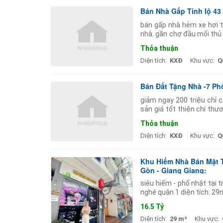
Bán Nhà Gấp Tinh Iộ 43
bán gấp nhà hẻm xe hơi tỉ
nhà. gần chợ đầu mối thủ
tâm y tế. gần khu chế xuất
Thỏa thuận
Diện tích:
KXĐ
Khu vực:
Q
Bán Đất Tặng Nhà -7 P
giảm ngay 200 triệu chỉ 
sản giá tốt thiện chí thư
bật: diện tích: 104m (nga
Thỏa thuận
Diện tích:
KXĐ
Khu vực:
Q
Khu Hiếm Nhà Bán Mặt T
Gòn - Giang Giang:
siêu hiếm - phố nhật tại 
nghé quận 1 diện tích: 29m
của các đại gia - khách
16.5 Tỷ
Diện tích:
29 m²
Khu vực: