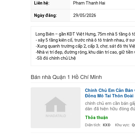
Liên hệ:
Pham Thanh Hai
Ngày đăng:
29/05/2026
Long Biên – gần KĐT Việt Hưng, 75m nhà 5 tầng ô tô 
- xây 5 tầng kiên cố, trước nhà ô tô tránh nhau, ở 
-Xung quanh trường cấp 2, cấp 3, chợ, sát đô thị Việ
-Nhà vị trí đẹp, đường rộng, khu dân trí cao, giữ tiền
-Sồ đỏ chính chủ Lhệ
Bán nhà Quận 1 Hồ Chí Minh
Chính Chủ Em Cần Bán G
Đồng Mô Tại Thôn Đoài
chính chủ em cần bán gấ
dân đã hiện hữu đông đúc
đẳng nghề chất lượng cao.
Thỏa thuận
Diện tích:
KXĐ
Khu vực:
Q