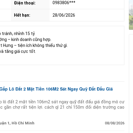
0983806***
Điện thoại:
Hết hạn:
28/06/2026
tránh, nhỉnh 15 tỷ.
sướng – kinh doanh cũng hợp.
t Hưng – tiện ích không thiếu thứ gì.
 và tăng giá cực tốt.
ấp Lô Đắt 2 Mặt Tiền 106M2 Sát Ngay Quỹ Đất Đấu Giá
p lô đất 2 mặt tiền 106m2 sát ngay quỹ đất đấu giá đồng mô cư
 gần chợ rất tiện lợi. cách ql 21 chỉ 150m đối diện trường cao
 chỉ mất 5p di
uận 1, Hồ Chí Minh
08/08/2026