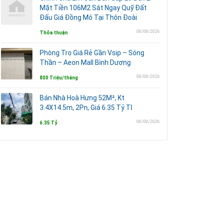
Mặt Tiền 106M2 Sát Ngay Quỹ Đất
Đấu Giá Đồng Mô Tại Thôn Đoài
08/08/2026
Thỏa thuận
Phòng Trọ Giá Rẻ Gần Vsip – Sóng
Thần – Aeon Mall Bình Dương
08/08/2026
800 Triệu/tháng
Bán Nhà Hoà Hưng 52M², Kt
3.4X14.5m, 2Pn, Giá 6.35 Tỷ Tl
08/08/2026
6.35 Tỷ