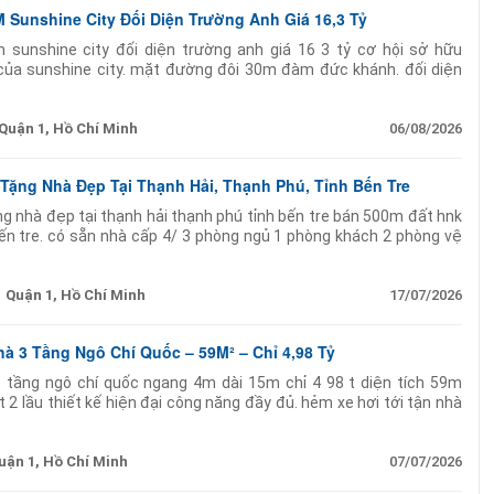
Sunshine City Đối Diện Trường Anh Giá 16,3 Tỷ
sunshine city đối diện trường anh giá 16 3 tỷ cơ hội sở hữu
 của sunshine city. mặt đường đôi 30m đàm đức khánh. đối diện
 tích 96m mặt tiền thoáng dễ nhận diện. phù
Quận 1, Hồ Chí Minh
06/08/2026
Tặng Nhà Đẹp Tại Thạnh Hải, Thạnh Phú, Tỉnh Bến Tre
ng nhà đẹp tại thạnh hải thạnh phú tỉnh bến tre bán 500m đất hnk
bến tre. có sẵn nhà cấp 4/ 3 phòng ngủ 1 phòng khách 2 phòng vệ
 bê tông 2m xe
Quận 1, Hồ Chí Minh
17/07/2026
hà 3 Tầng Ngô Chí Quốc – 59M² – Chỉ 4,98 Tỷ
3 tầng ngô chí quốc ngang 4m dài 15m chỉ 4 98 t diện tích 59m
 2 lầu thiết kế hiện đại công năng đầy đủ. hẻm xe hơi tới tận nhà
uận 1, Hồ Chí Minh
07/07/2026