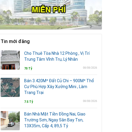
Tin mới đăng
Cho Thuê Tòa Nhà 12 Phòng , Vị Trí
Trung Tâm Vĩnh Trụ, Lý Nhân
08/08/2026
70 Tỷ
Bán 3.420M² Đất Củ Chi – 900M² Thổ
Cư Phù Hợp Xây Xưởng Mini , Làm
Trang Trại
08/08/2026
7.5 Tỷ
Bán Nhà Mặt Tiền Đồng Nai, Giao
Trường Sơn, Ngay Sân Bay Tsn,
13X35m, Cấp 4, 89,5 Tỷ