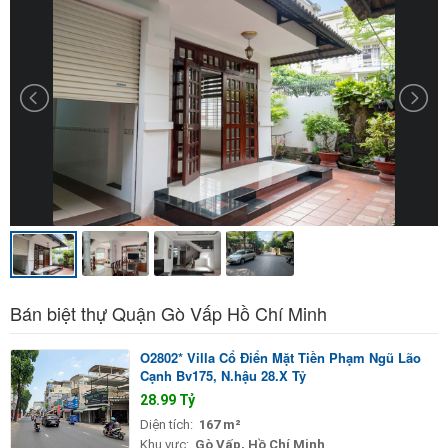
Bán biệt thự Quận Gò Vấp Hồ Chí Minh
O2802* Villa Cổ Điển Mặt Tiền Phạm Ngũ Lão
Cạnh Bv175, N.hậu 28.X Tỷ
28.99 Tỷ
Diện tích:
167 m²
Khu vực:
Gò Vấp, Hồ Chí Minh