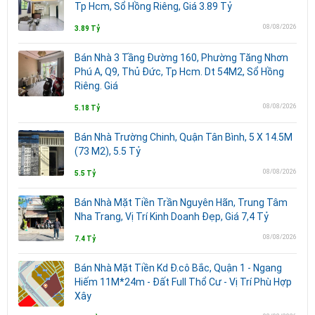
Tp Hcm, Sổ Hồng Riêng, Giá 3.89 Tỷ
08/08/2026
3.89 Tỷ
Bán Nhà 3 Tầng Đường 160, Phường Tăng Nhơn
Phú A, Q9, Thủ Đức, Tp Hcm. Dt 54M2, Sổ Hồng
Riêng. Giá
08/08/2026
5.18 Tỷ
Bán Nhà Trường Chinh, Quận Tân Bình, 5 X 14.5M
(73 M2), 5.5 Tỷ
08/08/2026
5.5 Tỷ
Bán Nhà Mặt Tiền Trần Nguyên Hãn, Trung Tâm
Nha Trang, Vị Trí Kinh Doanh Đẹp, Giá 7,4 Tỷ
08/08/2026
7.4 Tỷ
Bán Nhà Mặt Tiền Kd Đ.cô Bắc, Quận 1 - Ngang
Hiếm 11M*24m - Đất Full Thổ Cư - Vị Trí Phù Hợp
Xây