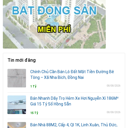
Tin mới đăng
Chính Chủ Cần Bán Lô Đất Mặt Tiền Đường Bê
Tông – Xã Nha Bích, Đồng Nai
08/08/2026
1 Tỷ
Bán Nhanh Dãy Trọ Hẻm Xe Hơi Nguyễn Xí 186M²
Giá 15 Tỷ Sổ Hồng Sẵn
08/08/2026
15 Tỷ
Bán Nhà 88M2, Cấp 4, Ql 1K, Linh Xuân, Thủ Đức,