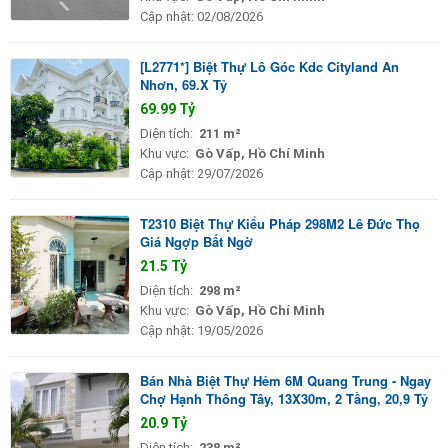
Cập nhật:
02/08/2026
[L2771*] Biệt Thự Lô Góc Kdc Cityland An
Nhơn, 69.X Tỷ
69.99 Tỷ
Diện tích:
211 m²
Khu vực:
Gò Vấp, Hồ Chí Minh
Cập nhật:
29/07/2026
T2310 Biệt Thự Kiểu Pháp 298M2 Lê Đức Thọ
Giá Ngợp Bất Ngờ
21.5 Tỷ
Diện tích:
298 m²
Khu vực:
Gò Vấp, Hồ Chí Minh
Cập nhật:
19/05/2026
Bán Nhà Biệt Thự Hẻm 6M Quang Trung - Ngay
Chợ Hạnh Thông Tây, 13X30m, 2 Tầng, 20,9 Tỷ
20.9 Tỷ
Diện tích:
238 m²