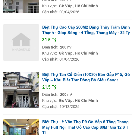
Khu vực:
Gò Vấp, Hồ Chí Minh
Cập nhật:
03/04/2026
Biệt Thự Cao Cấp 200M2 Đặng Thùy Trâm Bình
Thạnh - Giáp Sông - 4 Tầng, Thang Máy - 32 Tỷ
31.5 Tỷ
Diện tích:
200 m²
Khu vực:
Gò Vấp, Hồ Chí Minh
Cập nhật:
01/04/2026
Biệt Thự Tân Cổ Điển (10X20) Bán Gấp P15, Gò
Vấp – Khu Biệt Thự Đồng Bộ Siêu Sang!
21.5 Tỷ
Diện tích:
200 m²
Khu vực:
Gò Vấp, Hồ Chí Minh
Cập nhật:
10/12/2025
Biệt Thự Lê Văn Thọ P9 Gò Vấp 6 Tầng Thang
Máy Full Nội Thất Gỗ Cao Cấp 80M² Giá 12.8 T
Tl