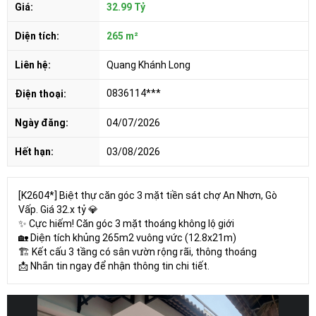
Giá:
32.99 Tỷ
Diện tích:
265 m²
Liên hệ:
Quang Khánh Long
0836114***
Điện thoại:
Ngày đăng:
04/07/2026
Hết hạn:
03/08/2026
[K2604*] Biệt thự căn góc 3 mặt tiền sát chợ An Nhơn, Gò
Vấp. Giá 32.x tỷ 💎
✨ Cực hiếm! Căn góc 3 mặt thoáng không lộ giới
🏡 Diện tích khủng 265m2 vuông vức (12.8x21m)
🏗 Kết cấu 3 tầng có sân vườn rộng rãi, thông thoáng
📩 Nhắn tin ngay để nhận thông tin chi tiết.