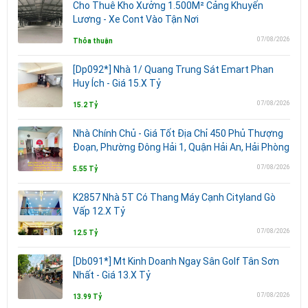
Cho Thuê Kho Xưởng 1.500M² Cảng Khuyến
Lương - Xe Cont Vào Tận Nơi
07/08/2026
Thỏa thuận
[Dp092*] Nhà 1/ Quang Trung Sát Emart Phan
Huy Ích - Giá 15.X Tỷ
07/08/2026
15.2 Tỷ
Nhà Chính Chủ - Giá Tốt Địa Chỉ 450 Phủ Thượng
Đoạn, Phường Đông Hải 1, Quận Hải An, Hải Phòng
07/08/2026
5.55 Tỷ
K2857 Nhà 5T Có Thang Máy Cạnh Cityland Gò
Vấp 12.X Tỷ
07/08/2026
12.5 Tỷ
[Db091*] Mt Kinh Doanh Ngay Sân Golf Tân Sơn
Nhất - Giá 13.X Tỷ
07/08/2026
13.99 Tỷ