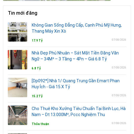
Tin mới đăng
Không Gian Sống Đẳng Cấp, Cạnh Phú Mỹ Hưng,
Thang Máy Xin Xò
07/08/2026
17.9 Tỷ
Nhà Đẹp Phú Nhuận – Sát Mặt Tiền Đặng Văn
Ngữ – 34M² – 3 Tầng – 4Pn – Giá 6.8 Tỷ
07/08/2026
6.8 Tỷ
[Dp092*] Nhà 1/ Quang Trung Gần Emart Phan
Huy Ích - Giá 15.X Tỷ
07/08/2026
15.2 Tỷ
Cho Thuê Kho Xưởng Tiêu Chuẩn Tại Binh Lục, Hà
Nam – Dt 13.000M², Pccc Nghiệm Thu
07/08/2026
Thỏa thuận