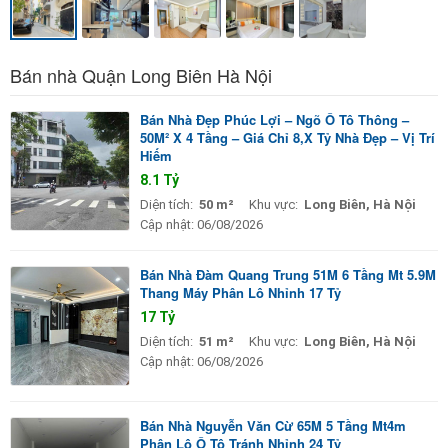
Bán nhà Quận Long Biên Hà Nội
Bán Nhà Đẹp Phúc Lợi – Ngõ Ô Tô Thông –
50M² X 4 Tầng – Giá Chỉ 8,X Tỷ Nhà Đẹp – Vị Trí
Hiếm
8.1 Tỷ
Diện tích:
50 m²
Khu vực:
Long Biên, Hà Nội
Cập nhật:
06/08/2026
Bán Nhà Đàm Quang Trung 51M 6 Tầng Mt 5.9M
Thang Máy Phân Lô Nhỉnh 17 Tỷ
17 Tỷ
Diện tích:
51 m²
Khu vực:
Long Biên, Hà Nội
Cập nhật:
06/08/2026
Bán Nhà Nguyễn Văn Cừ 65M 5 Tầng Mt4m
Phân Lô Ô Tô Tránh Nhỉnh 24 Tỷ