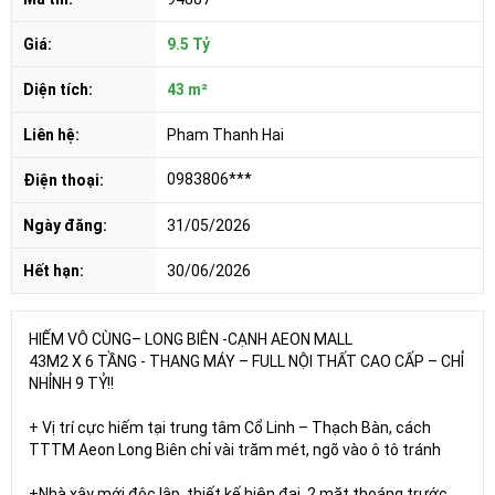
Giá:
9.5 Tỷ
Diện tích:
43 m²
Liên hệ:
Pham Thanh Hai
0983806***
Điện thoại:
Ngày đăng:
31/05/2026
Hết hạn:
30/06/2026
HIẾM VÔ CÙNG– LONG BIÊN -CẠNH AEON MALL
43M2 X 6 TẦNG - THANG MÁY – FULL NỘI THẤT CAO CẤP – CHỈ
NHỈNH 9 TỶ!!
+ Vị trí cực hiếm tại trung tâm Cổ Linh – Thạch Bàn, cách
TTTM Aeon Long Biên chỉ vài trăm mét, ngõ vào ô tô tránh
+Nhà xây mới độc lập, thiết kế hiện đại, 2 mặt thoáng trước