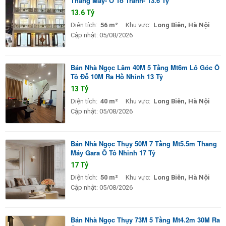
Thang Máy- Ô Tô Tránh- 13.6 Tỷ
13.6 Tỷ
Diện tích:
56 m²
Khu vực:
Long Biên, Hà Nội
Cập nhật:
05/08/2026
Bán Nhà Ngọc Lâm 40M 5 Tầng Mt6m Lô Góc Ô
Tô Đỗ 10M Ra Hồ Nhỉnh 13 Tỷ
13 Tỷ
Diện tích:
40 m²
Khu vực:
Long Biên, Hà Nội
Cập nhật:
05/08/2026
Bán Nhà Ngọc Thụy 50M 7 Tầng Mt5.5m Thang
Máy Gara Ô Tô Nhỉnh 17 Tỷ
17 Tỷ
Diện tích:
50 m²
Khu vực:
Long Biên, Hà Nội
Cập nhật:
05/08/2026
Bán Nhà Ngọc Thụy 73M 5 Tầng Mt4.2m 30M Ra