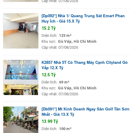
Cập nhật:
07/08/2026
[Dp092*] Nhà 1/ Quang Trung Sát Emart Phan
Huy Ích - Giá 15.X Tỷ
15.2 Tỷ
Diện tích:
123 m²
Khu vực:
Gò Vấp, Hồ Chí Minh
Cập nhật:
07/08/2026
K2857 Nhà 5T Có Thang Máy Cạnh Cityland Gò
Vấp 12.X Tỷ
12.5 Tỷ
Diện tích:
69 m²
Khu vực:
Gò Vấp, Hồ Chí Minh
Cập nhật:
07/08/2026
[Db091*] Mt Kinh Doanh Ngay Sân Golf Tân Sơn
Nhất - Giá 13.X Tỷ
13.99 Tỷ
Diện tích:
100 m²