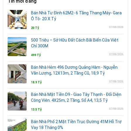
Tin mới đăng
Bán Nhà Tư Đình 62M2- 6 Tầng Thang Máy- Gara
Ô Tô- 20.X Tỷ
07/08/2026
20 Tỷ
500 Triệu – Sở Hữu Đất Cách Bãi Biển Cửa Việt
Chỉ 300M
07/08/2026
499 Tỷ
Bán Nhà Hẻm 496 Dương Quảng Hàm - Nguyễn
Văn Lượng, 12X13m, 2 Tầng Cũ, 18,9 Tỷ
07/08/2026
18.9 Tỷ
Bán Nhà Mặt Tiền D9 - Giao Tây Thạnh - Đối Diện
Công Viên. 4X25m, 2 Tầng, Sổ A4, 13,5 Tỷ
07/08/2026
13.5 Tỷ
Bán Nhà Phố 2 Mặt Tiền Trục Đường 41M Hỗ Trợ
Vay 18 Tháng 0%