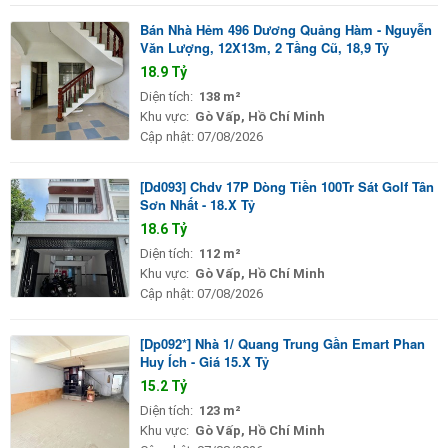
Bán Nhà Hẻm 496 Dương Quảng Hàm - Nguyễn
Văn Lượng, 12X13m, 2 Tầng Cũ, 18,9 Tỷ
18.9 Tỷ
Diện tích:
138 m²
Khu vực:
Gò Vấp, Hồ Chí Minh
Cập nhật:
07/08/2026
[Dd093] Chdv 17P Dòng Tiền 100Tr Sát Golf Tân
Sơn Nhất - 18.X Tỷ
18.6 Tỷ
Diện tích:
112 m²
Khu vực:
Gò Vấp, Hồ Chí Minh
Cập nhật:
07/08/2026
[Dp092*] Nhà 1/ Quang Trung Gần Emart Phan
Huy Ích - Giá 15.X Tỷ
15.2 Tỷ
Diện tích:
123 m²
Khu vực:
Gò Vấp, Hồ Chí Minh