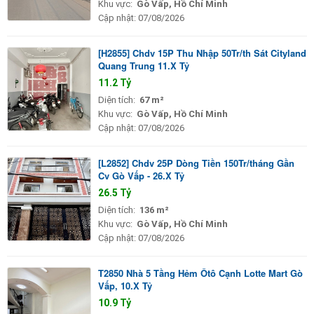
Khu vực:
Gò Vấp, Hồ Chí Minh
Cập nhật:
07/08/2026
[H2855] Chdv 15P Thu Nhập 50Tr/th Sát Cityland
Quang Trung 11.X Tỷ
11.2 Tỷ
Diện tích:
67 m²
Khu vực:
Gò Vấp, Hồ Chí Minh
Cập nhật:
07/08/2026
[L2852] Chdv 25P Dòng Tiền 150Tr/tháng Gần
Cv Gò Vấp - 26.X Tỷ
26.5 Tỷ
Diện tích:
136 m²
Khu vực:
Gò Vấp, Hồ Chí Minh
Cập nhật:
07/08/2026
T2850 Nhà 5 Tầng Hẻm Ôtô Cạnh Lotte Mart Gò
Vấp, 10.X Tỷ
10.9 Tỷ