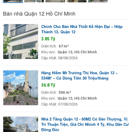
Bán nhà Quận 12 Hồ Chí Minh
Chính Chủ Bán Nhà Thiết Kế Hiện Đại – Hiệp
Thành 13, Quận 12
3.85 Tỷ
Diện tích:
67 m²
Khu vực:
Quận 12, Hồ Chí Minh
Cập nhật:
08/08/2026
Hàng Hiếm Mt Trương Thị Hoa, Quận 12 –
534M² – Có Dòng Tiền 30 Triệu/tháng
36.8 Tỷ
Diện tích:
534 m²
Khu vực:
Quận 12, Hồ Chí Minh
Cập nhật:
07/08/2026
Nhà 2 Tầng Quận 12 - 60M2 Có Sân Thượng, Vị
Trí Thuận Tiện, Giá Chỉ Nhỉnh 4 Tỷ, Khu Dân Cư
Đông Đúc