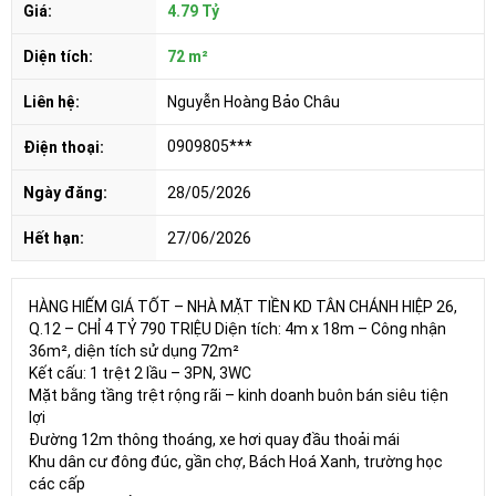
Giá:
4.79 Tỷ
Diện tích:
72 m²
Liên hệ:
Nguyễn Hoàng Bảo Châu
0909805***
Điện thoại:
Ngày đăng:
28/05/2026
Hết hạn:
27/06/2026
HÀNG HIẾM GIÁ TỐT – NHÀ MẶT TIỀN KD TÂN CHÁNH HIỆP 26,
Q.12 – CHỈ 4 TỶ 790 TRIỆU Diện tích: 4m x 18m – Công nhận
36m², diện tích sử dụng 72m²
Kết cấu: 1 trệt 2 lầu – 3PN, 3WC
Mặt bằng tầng trệt rộng rãi – kinh doanh buôn bán siêu tiện
lợi
Đường 12m thông thoáng, xe hơi quay đầu thoải mái
Khu dân cư đông đúc, gần chợ, Bách Hoá Xanh, trường học
các cấp