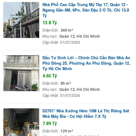
Nhà Phố Cao Cấp Trung Mỹ Tây 17, Quận 12 -
Ngang Gần 8M, 6Pn, Sân Đậu 2 Ô Tô, Chỉ 13,8
Tỷ
13.8 Tỷ
Diện tích:
240 m²
Khu vực:
Quận 12, Hồ Chí Minh
Cập nhật:
31/07/2026
Đầu Tư Sinh Lời – Chính Chủ Cần Bán Nhà An
Phú Đông 25, Phường An Phú Đông, Quận 12,
Tp Hồ Chí Minh
4.65 Tỷ
Diện tích:
85 m²
Khu vực:
Quận 12, Hồ Chí Minh
Cập nhật:
31/07/2026
D2761* Nhà Xưởng Hẻm 10M Lê Thị Riêng Sát
Nhà Máy Bia - Cơ Hội Hiếm 7.X Tỷ
7.89 Tỷ
Diện tích:
129 m²