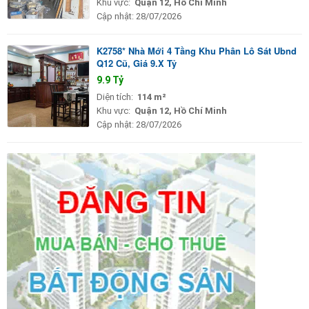
Khu vực:
Quận 12, Hồ Chí Minh
Cập nhật:
28/07/2026
K2758* Nhà Mới 4 Tầng Khu Phân Lô Sát Ubnd
Q12 Cũ, Giá 9.X Tỷ
9.9 Tỷ
Diện tích:
114 m²
Khu vực:
Quận 12, Hồ Chí Minh
Cập nhật:
28/07/2026