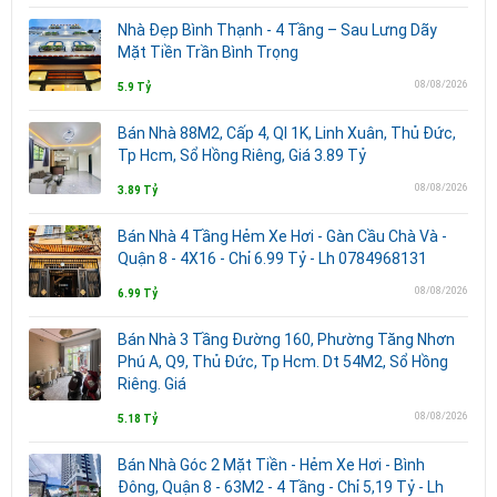
Nhà Đẹp Bình Thạnh - 4 Tầng – Sau Lưng Dãy
Mặt Tiền Trần Bình Trọng
08/08/2026
5.9 Tỷ
Bán Nhà 88M2, Cấp 4, Ql 1K, Linh Xuân, Thủ Đức,
Tp Hcm, Sổ Hồng Riêng, Giá 3.89 Tỷ
08/08/2026
3.89 Tỷ
Bán Nhà 4 Tầng Hẻm Xe Hơi - Gàn Cầu Chà Và -
Quận 8 - 4X16 - Chỉ 6.99 Tỷ - Lh 0784968131
08/08/2026
6.99 Tỷ
Bán Nhà 3 Tầng Đường 160, Phường Tăng Nhơn
Phú A, Q9, Thủ Đức, Tp Hcm. Dt 54M2, Sổ Hồng
Riêng. Giá
08/08/2026
5.18 Tỷ
Bán Nhà Góc 2 Mặt Tiền - Hẻm Xe Hơi - Bình
Đông, Quận 8 - 63M2 - 4 Tầng - Chỉ 5,19 Tỷ - Lh