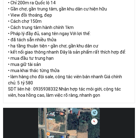
• Chỉ 200m ra Quốc lộ 14
• Gần chợ, gần trung tâm, gần khu dân cư hiện hữu
• View đồi thoáng, đẹp
• Cách chợ 150m
• Cách trung tâm hành chính 1km
• Pháp lý đầy đủ, sang tên ngay Với lợi thế:
• đã tách sẵn nhiều thửa
• hạ tầng thuận tiện • gần chợ, gần khu dân cư
• kết nối giao thông nhanh Đây là sản phẩm rất thích hợp để:
• mua đầu tư trung hạn
• mua giữ tài sản
• mua khai thác từng thửa
• làm hàng cho đội sale, cộng tác viên bán nhanh Giá chính
chủ: 5 tỷ 580
SDT liên hệ : 0935938332 Nhận hợp tác môi giới, cộng tác
viên, hoa hồng cao, làm việc rõ ràng, nhanh gọn