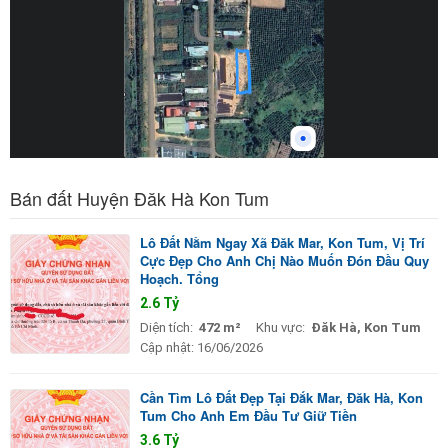
Bán đất Huyện Đăk Hà Kon Tum
Lô Đất Nằm Ngay Xã Đăk Mar, Kon Tum, Vị Trí
Cực Đẹp Cho Anh Chị Nào Muốn Đón Đầu Quy
Hoạch. Tổng
2.6 Tỷ
Diện tích:
472 m²
Khu vực:
Đăk Hà, Kon Tum
Cập nhật:
16/06/2026
Cần Tìm Lô Đất Đẹp Tại Đắk Mar, Đăk Hà, Kon
Tum Cho Anh Em Đầu Tư Giữ Tiền
3.6 Tỷ