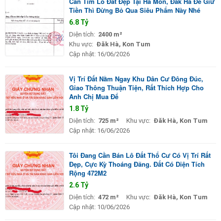
Cần Tìm Lô Đất Đẹp Tại Hà Mòn, Đăk Hà Để Giữ
Tiền Thì Đừng Bỏ Qua Siêu Phẩm Này Nhé
6.8 Tỷ
Diện tích:
2400 m²
Khu vực:
Đăk Hà, Kon Tum
Cập nhật:
16/06/2026
Vị Trí Đất Nằm Ngay Khu Dân Cư Đông Đúc,
Giao Thông Thuận Tiện, Rất Thích Hợp Cho
Anh Chị Mua Để
1.8 Tỷ
Diện tích:
725 m²
Khu vực:
Đăk Hà, Kon Tum
Cập nhật:
16/06/2026
Tôi Đang Cần Bán Lô Đất Thổ Cư Có Vị Trí Rất
Đẹp, Cực Kỳ Thoáng Đãng. Đất Có Diện Tích
Rộng 472M2
2.6 Tỷ
Diện tích:
472 m²
Khu vực:
Đăk Hà, Kon Tum
Cập nhật:
10/06/2026