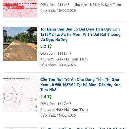
Diện tích:
916 m²
Khu vực:
Đăk Hà, Kon Tum
Cập nhật:
16/06/2026
Tôi Đang Cần Bán Lô Đất Diện Tích Cực Lớn
1218M2 Tại Xã Hà Mòn. Vị Trí Đất Rất Thoáng
Và Đẹp, Hướng
3.2 Tỷ
Diện tích:
1218 m²
Khu vực:
Đăk Hà, Kon Tum
Cập nhật:
16/06/2026
Cần Tìm Nơi Trú Ẩn Cho Dòng Tiền Thì Ghé
Xem Lô Đất 1687M2 Tại Hà Mòn, Đăk Hà, Kon
Tum Nhé
2.4 Tỷ
Diện tích:
1687 m²
Khu vực:
Đăk Hà, Kon Tum
Cập nhật:
16/06/2026