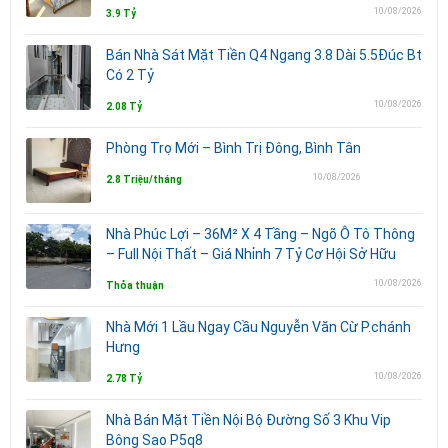
10/08/2026
3.9 Tỷ
Bán Nhà Sát Mặt Tiền Q4 Ngang 3.8 Dài 5.5Đúc Bt
Có 2 Tỷ
10/08/2026
2.08 Tỷ
Phòng Trọ Mới – Bình Trị Đông, Bình Tân
10/08/2026
2.8 Triệu/tháng
Nhà Phúc Lợi – 36M² X 4 Tầng – Ngõ Ô Tô Thông
– Full Nội Thất – Giá Nhỉnh 7 Tỷ Cơ Hội Sở Hữu
10/08/2026
Thỏa thuận
Nhà Mới 1 Lầu Ngay Cầu Nguyễn Văn Cừ P.chánh
Hưng
10/08/2026
2.78 Tỷ
Nhà Bán Mặt Tiền Nội Bộ Đường Số 3 Khu Vip
Bông Sao P5q8