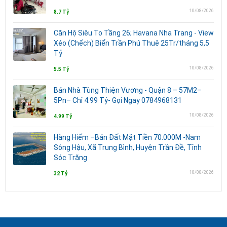
10/08/2026
8.7 Tỷ
Căn Hộ Siêu To Tầng 26; Havana Nha Trang - View
Xéo (Chếch) Biển Trần Phú Thuê 25Tr/tháng 5,5
Tỷ
10/08/2026
5.5 Tỷ
Bán Nhà Tùng Thiện Vương - Quận 8 – 57M2–
5Pn– Chỉ 4.99 Tỷ- Gọi Ngay 0784968131
10/08/2026
4.99 Tỷ
Hàng Hiếm –Bán Đất Mặt Tiền 70.000M -Nam
Sông Hậu, Xã Trung Bình, Huyện Trần Đề, Tỉnh
Sóc Trăng
10/08/2026
32 Tỷ