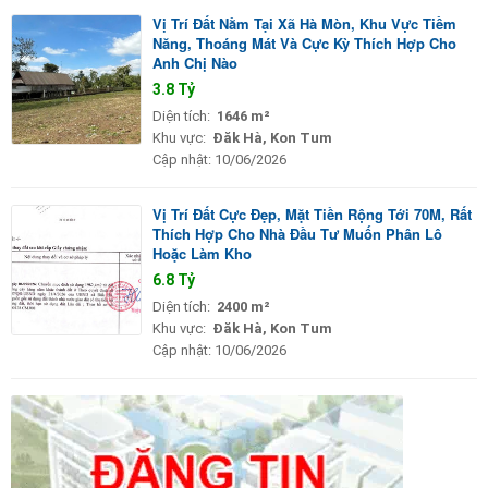
Vị Trí Đất Nằm Tại Xã Hà Mòn, Khu Vực Tiềm
Năng, Thoáng Mát Và Cực Kỳ Thích Hợp Cho
Anh Chị Nào
3.8 Tỷ
Diện tích:
1646 m²
Khu vực:
Đăk Hà, Kon Tum
Cập nhật:
10/06/2026
Vị Trí Đất Cực Đẹp, Mặt Tiền Rộng Tới 70M, Rất
Thích Hợp Cho Nhà Đầu Tư Muốn Phân Lô
Hoặc Làm Kho
6.8 Tỷ
Diện tích:
2400 m²
Khu vực:
Đăk Hà, Kon Tum
Cập nhật:
10/06/2026