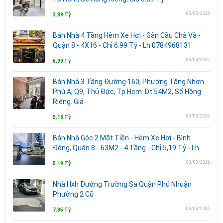
08/08/2026
3.89 Tỷ
Bán Nhà 4 Tầng Hẻm Xe Hơi - Gàn Cầu Chà Và -
Quận 8 - 4X16 - Chỉ 6.99 Tỷ - Lh 0784968131
08/08/2026
6.99 Tỷ
Bán Nhà 3 Tầng Đường 160, Phường Tăng Nhơn
Phú A, Q9, Thủ Đức, Tp Hcm. Dt 54M2, Sổ Hồng
Riêng. Giá
08/08/2026
5.18 Tỷ
Bán Nhà Góc 2 Mặt Tiền - Hẻm Xe Hơi - Bình
Đông, Quận 8 - 63M2 - 4 Tầng - Chỉ 5,19 Tỷ - Lh
08/08/2026
5.19 Tỷ
Nhà Hxh Đường Trường Sa Quận Phú Nhuận
Phường 2 Cũ
08/08/2026
7.85 Tỷ