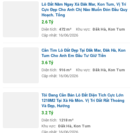
Lô Đất Nằm Ngay Xã Đăk Mar, Kon Tum, Vị Trí
Cực Đẹp Cho Anh Chị Nào Muốn Đón Đầu Quy
Hoạch. Tổng
2.6 Tỷ
Diện tích:
472 m²
Khu vực:
Đăk Hà, Kon Tum
Cập nhật:
16/06/2026
Cần Tìm Lô Đất Đẹp Tại Đắk Mar, Đăk Hà, Kon
Tum Cho Anh Em Đầu Tư Giữ Tiền
3.6 Tỷ
Diện tích:
916 m²
Khu vực:
Đăk Hà, Kon Tum
Cập nhật:
16/06/2026
Tôi Đang Cần Bán Lô Đất Diện Tích Cực Lớn
1218M2 Tại Xã Hà Mòn. Vị Trí Đất Rất Thoáng
Và Đẹp, Hướng
3.2 Tỷ
Diện tích:
1218 m²
Khu vực:
Đăk Hà, Kon Tum
Cập nhật:
16/06/2026