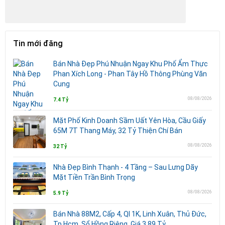
Tin mới đăng
Bán Nhà Đẹp Phú Nhuận Ngay Khu Phố Ẩm Thực
Phan Xích Long - Phan Tây Hồ Thông Phùng Văn
Cung
08/08/2026
7.4 Tỷ
Mặt Phố Kinh Doanh Sầm Uất Yên Hòa, Cầu Giấy
65M 7T Thang Máy, 32 Tỷ Thiện Chí Bán
08/08/2026
32 Tỷ
Nhà Đẹp Bình Thạnh - 4 Tầng – Sau Lưng Dãy
Mặt Tiền Trần Bình Trọng
08/08/2026
5.9 Tỷ
Bán Nhà 88M2, Cấp 4, Ql 1K, Linh Xuân, Thủ Đức,
Tp Hcm, Sổ Hồng Riêng, Giá 3.89 Tỷ