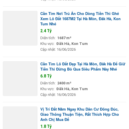
Cần Tìm Nơi Trú Ẩn Cho Dòng Tiền Thì Ghé
Xem Lô Đất 1687M2 Tại Hà Mòn, Đăk Hà, Kon
Tum Nhé
2.4 Tỷ
Diện tích:
1687 m²
Khu vực:
Đăk Hà, Kon Tum
Cập nhật:
16/06/2026
Cần Tìm Lô Đất Đẹp Tại Hà Mòn, Đăk Hà Để Giữ
Tiền Thì Đừng Bỏ Qua Siêu Phẩm Này Nhé
6.8 Tỷ
Diện tích:
2400 m²
Khu vực:
Đăk Hà, Kon Tum
Cập nhật:
16/06/2026
Vị Trí Đất Nằm Ngay Khu Dân Cư Đông Đúc,
Giao Thông Thuận Tiện, Rất Thích Hợp Cho
Anh Chị Mua Để
1.8 Tỷ