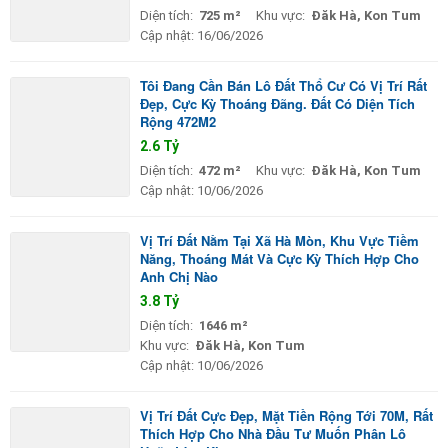
Diện tích:
725 m²
Khu vực:
Đăk Hà, Kon Tum
Cập nhật:
16/06/2026
Tôi Đang Cần Bán Lô Đất Thổ Cư Có Vị Trí Rất
Đẹp, Cực Kỳ Thoáng Đãng. Đất Có Diện Tích
Rộng 472M2
2.6 Tỷ
Diện tích:
472 m²
Khu vực:
Đăk Hà, Kon Tum
Cập nhật:
10/06/2026
Vị Trí Đất Nằm Tại Xã Hà Mòn, Khu Vực Tiềm
Năng, Thoáng Mát Và Cực Kỳ Thích Hợp Cho
Anh Chị Nào
3.8 Tỷ
Diện tích:
1646 m²
Khu vực:
Đăk Hà, Kon Tum
Cập nhật:
10/06/2026
Vị Trí Đất Cực Đẹp, Mặt Tiền Rộng Tới 70M, Rất
Thích Hợp Cho Nhà Đầu Tư Muốn Phân Lô