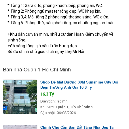
* Tầng 1: Gara ô tô, phòng khách, bếp, phòng ăn, WC.
* Tầng 2: Phòng ngủ master rộng đẹp, WC khép kín.
* Tầng 3,4: Mỗi tầng 2 phòng ngủ thoáng sáng, WC giữa.
* Tầng 5: Phòng thờ, sân phơi rộng, có chuồng cọp an toàn.
+Khu dân cư văn minh, nhiều cư dân Hoàn Kiếm chuyển về
sinh sống.
+đó sóng tăng giá cầu Trần Hưng đạo
Sổ đỏ chính chủ giao dịch ngay Lhệ Mr Hải
Bán nhà Quận 1 Hồ Chí Minh
Shop Đế Mặt Đường 30M Sunshine City Đối
Diện Trường Anh Giá 16,3 Tỷ
16.3 Tỷ
Diện tích:
96 m²
Khu vực:
Quận 1, Hồ Chí Minh
Cập nhật:
06/08/2026
Chính Chủ Cần Bán Đất Tặng Nhà Đẹp Tại