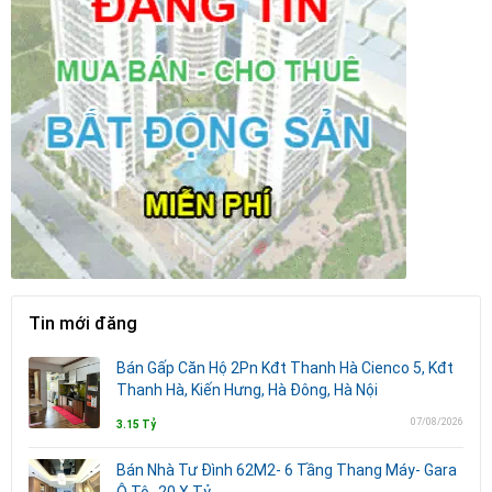
Tin mới đăng
Bán Gấp Căn Hộ 2Pn Kđt Thanh Hà Cienco 5, Kđt
Thanh Hà, Kiến Hưng, Hà Đông, Hà Nội
07/08/2026
3.15 Tỷ
Bán Nhà Tư Đình 62M2- 6 Tầng Thang Máy- Gara
Ô Tô- 20.X Tỷ