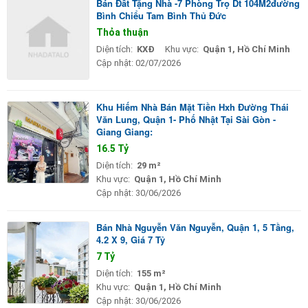
Bán Đất Tặng Nhà -7 Phòng Trọ Dt 104M2đường
Bình Chiểu Tam Bình Thủ Đức
Thỏa thuận
Diện tích:
KXĐ
Khu vực:
Quận 1, Hồ Chí Minh
Cập nhật:
02/07/2026
Khu Hiếm Nhà Bán Mặt Tiền Hxh Đường Thái
Văn Lung, Quận 1- Phố Nhật Tại Sài Gòn -
Giang Giang:
16.5 Tỷ
Diện tích:
29 m²
Khu vực:
Quận 1, Hồ Chí Minh
Cập nhật:
30/06/2026
Bán Nhà Nguyễn Văn Nguyễn, Quận 1, 5 Tầng,
4.2 X 9, Giá 7 Tỷ
7 Tỷ
Diện tích:
155 m²
Khu vực:
Quận 1, Hồ Chí Minh
Cập nhật:
30/06/2026