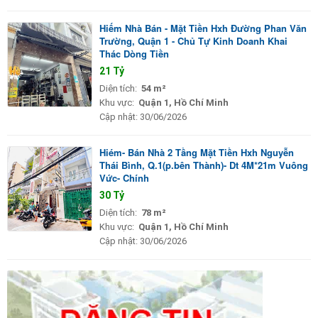
Hiếm Nhà Bán - Mặt Tiền Hxh Đường Phan Văn
Trường, Quận 1 - Chủ Tự Kinh Doanh Khai
Thác Dòng Tiền
21 Tỷ
Diện tích:
54 m²
Khu vực:
Quận 1, Hồ Chí Minh
Cập nhật:
30/06/2026
Hiém- Bán Nhà 2 Tầng Mặt Tiền Hxh Nguyễn
Thái Bình, Q.1(p.bên Thành)- Dt 4M*21m Vuông
Vức- Chính
30 Tỷ
Diện tích:
78 m²
Khu vực:
Quận 1, Hồ Chí Minh
Cập nhật:
30/06/2026