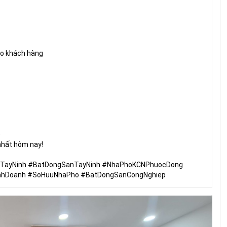
ho khách hàng
)
 nhất hôm nay!
TayNinh #BatDongSanTayNinh #NhaPhoKCNPhuocDong
nhDoanh #SoHuuNhaPho #BatDongSanCongNghiep