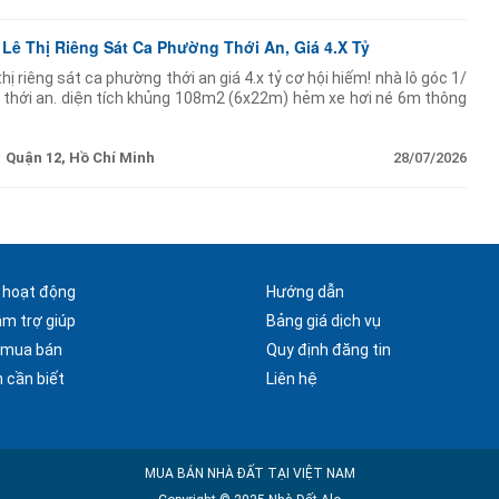
Lê Thị Riêng Sát Ca Phường Thới An, Giá 4.X Tỷ
hị riêng sát ca phường thới an giá 4.x tỷ cơ hội hiếm! nhà lô góc 1/
ng thới an. diện tích khủng 108m2 (6x22m) hẻm xe hơi né 6m thông
 50m hiện trạng
Quận 12, Hồ Chí Minh
28/07/2026
 hoạt động
Hướng dẫn
âm trợ giúp
Bảng giá dịch vụ
 mua bán
Quy định đăng tin
 cần biết
Liên hệ
MUA BÁN NHÀ ĐẤT TẠI VIỆT NAM