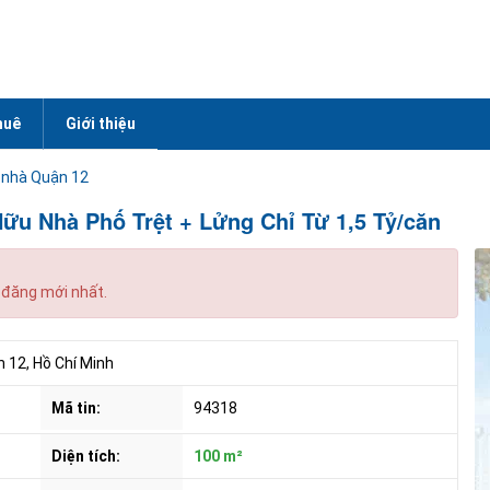
huê
Giới thiệu
 nhà Quận 12
ữu Nhà Phố Trệt + Lửng Chỉ Từ 1,5 Tỷ/căn
 đăng mới nhất.
 12, Hồ Chí Minh
Mã tin:
94318
Diện tích:
100 m²