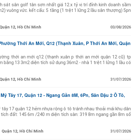
 sát sân golf tân sơn nhất giá 12.x tỷ vị trí đỉnh kinh doanh sầm
2) vuông vức. kết cấu: 5 tầng (1 trệt 1 lửng 2 lầu sân thượng) 5pn
ng. liên hệ ngay để xem
Quận 12, Hồ Chí Minh
03/08/2026
Phường Thới An Mới, Q12 (Thạnh Xuân, P Thới An Mới, Quận
ường thới an mới q12 (thạnh xuân p thới an mới quận 12 cũ) tp
4m bằng 13 3m2 diện tích sử dụng 36m2 - nhà 1 trệt 1 lửng 1 lầu có
c
Quận 12, Hồ Chí Minh
31/07/2026
Mỹ Tây 17, Quận 12 - Ngang Gần 8M, 6Pn, Sân Đậu 2 Ô Tô,
 tây 17 quận 12 hẻm nhựa rộng ô tô tránh nhau thoải mái khu dân
n tích đất: 145 6m /240 m diện tích sàn: 319 8m ngang gần 8m sổ
đủ kết cấu:
Quận 12, Hồ Chí Minh
31/07/2026