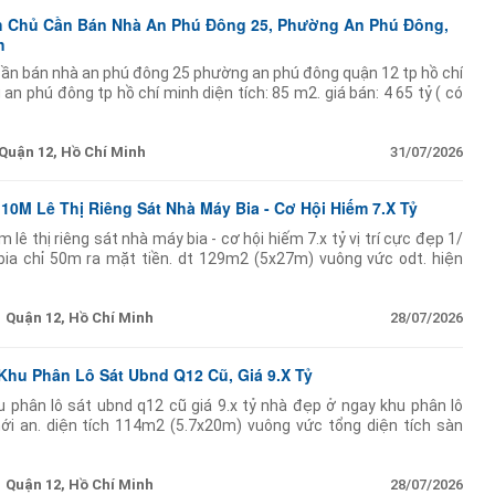
nh Chủ Cần Bán Nhà An Phú Đông 25, Phường An Phú Đông,
h
 cần bán nhà an phú đông 25 phường an phú đông quận 12 tp hồ chí
an phú đông tp hồ chí minh diện tích: 85 m2. giá bán: 4 65 tỷ ( có
Quận 12, Hồ Chí Minh
31/07/2026
0M Lê Thị Riêng Sát Nhà Máy Bia - Cơ Hội Hiếm 7.X Tỷ
ê thị riêng sát nhà máy bia - cơ hội hiếm 7.x tỷ vị trí cực đẹp 1/
 bia chỉ 50m ra mặt tiền. dt 129m2 (5x27m) vuông vức odt. hiện
ờng 10m thông
Quận 12, Hồ Chí Minh
28/07/2026
Khu Phân Lô Sát Ubnd Q12 Cũ, Giá 9.X Tỷ
 phân lô sát ubnd q12 cũ giá 9.x tỷ nhà đẹp ở ngay khu phân lô
thới an. diện tích 114m2 (5.7x20m) vuông vức tổng diện tích sàn
ệt 2 lầu sân thượng
Quận 12, Hồ Chí Minh
28/07/2026