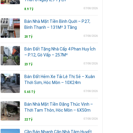
07/08/2026
8.9 Tỷ
Bán Nhà Mặt Tiền Bình Quới – P.27,
Bình Thạnh – 131M² 3 Tầng
07/08/2026
20 Tỷ
Bán Đất Tặng Nhà Cấp 4 Phan Huy Ích
– P.12, Gò Vấp – 257M²
07/08/2026
23 Tỷ
Bán Đất Hẻm Xe Tải Lê Thị Sẻ – Xuân
Thới Sơn, Hóc Môn – 10X24m
07/08/2026
5.65 Tỷ
Bán Nhà Mặt Tiền Đặng Thúc Vịnh –
Thới Tam Thôn, Hóc Môn – 6X50m
07/08/2026
22 Tỷ
Cần Bán Nhanh Căn Nhà Tâm Huyết