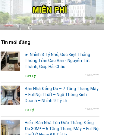
Tin mới đăng
► Nhỉnh 3 Tỷ Nhỏ, Góc Kiệt Thẳng
Thông Trần Cao Vân - Nguyễn Tất
Thành, Giáp Hải Châu
07/08/2026
3.39 Tỷ
Bán Nhà Đống Đa – 7 Tầng Thang Máy
– Full Nội Thất – Ngõ Thông Kinh
Doanh – Nhỉnh 9 Tỷ Lh
07/08/2026
9.3 Tỷ
Hiếm Bán Nhà Tôn Đức Thắng Đống
Đa 30M² – 6 Tầng Thang Máy – Full Nội
Thất Ở Ngay 8,9 Tỷ Lh