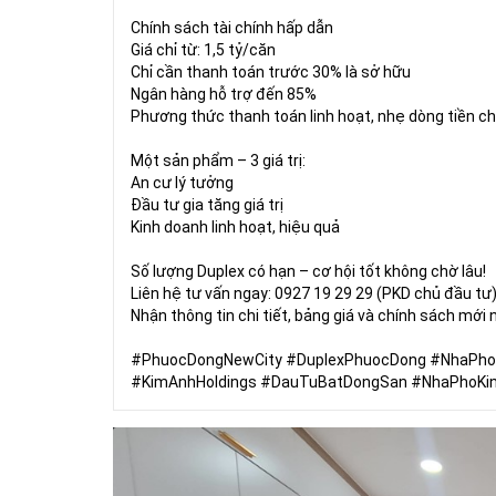
Chính sách tài chính hấp dẫn
Giá chỉ từ: 1,5 tỷ/căn
Chỉ cần thanh toán trước 30% là sở hữu
Ngân hàng hỗ trợ đến 85%
Phương thức thanh toán linh hoạt, nhẹ dòng tiền c
Một sản phẩm – 3 giá trị:
An cư lý tưởng
Đầu tư gia tăng giá trị
Kinh doanh linh hoạt, hiệu quả
Số lượng Duplex có hạn – cơ hội tốt không chờ lâu!
Liên hệ tư vấn ngay: 0927 19 29 29 (PKD chủ đầu tư
Nhận thông tin chi tiết, bảng giá và chính sách mới
#PhuocDongNewCity #DuplexPhuocDong #NhaPho
#KimAnhHoldings #DauTuBatDongSan #NhaPhoKi