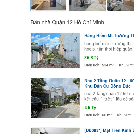
Bán nhà Quận 12 Hồ Chí Minh
Hàng Hiếm Mt Trương Th
hàng hiếm mt trương thị 
hoa p. tân thới hiệp quận
thông thuận tiện. diện t
36.8 Tỷ
Diện tích:
534 m²
Khu vực:
Nhà 2 Tầng Quận 12 - 60
Khu Dân Cư Đông Đúc
nhà 2 tầng quận 12 60m có 
kết cấu: 1 trệt 1 lầu có s
hợp gia đình trẻ ở
4.5 Tỷ
Diện tích:
60 m²
Khu vực:
[Db083*] Mặt Tiền Kinh 