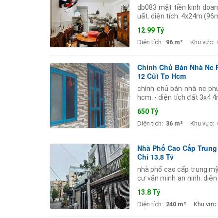
db083 mặt tiền kinh doanh
uất. diện tích: 4x24m (96m
6wc. đường 7m thông thoá
12.99 Tỷ
Diện tích:
96 m²
Khu vực:
Chính Chủ Bán Nhà Nc 
12 Cũ) Tp Hcm
chính chủ bán nhà nc ph
hcm. - diện tích đất 3x4 
ban công 2 phòng ngủ 1w
650 Tỷ
Diện tích:
36 m²
Khu vực:
Nhà Phố Cao Cấp Trung 
Chỉ 13,8 Tỷ
nhà phố cao cấp trung mỹ
cư văn minh an ninh. diệ
hồng riêng hoàn công đầy 
13.8 Tỷ
Diện tích:
240 m²
Khu vực: