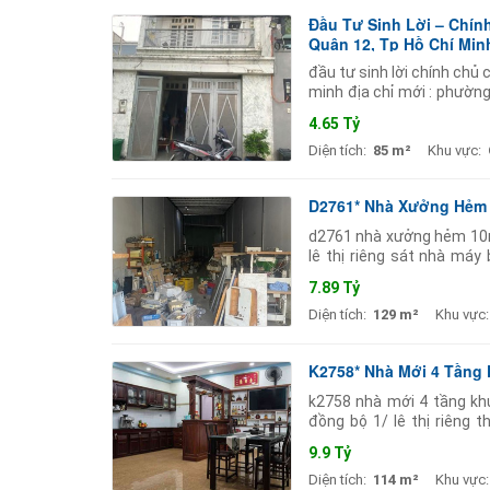
Đầu Tư Sinh Lời – Chí
Quận 12, Tp Hồ Chí Min
đầu tư sinh lời chính chủ
minh địa chỉ mới : phường 
thương lượng) kết cấu
4.65 Tỷ
Diện tích:
85 m²
Khu vực:
D2761* Nhà Xưởng Hẻm 1
d2761 nhà xưởng hẻm 10m l
lê thị riêng sát nhà máy
trạng 1 trệt 1pn 1wc. đư
7.89 Tỷ
Diện tích:
129 m²
Khu vực:
K2758* Nhà Mới 4 Tầng 
k2758 nhà mới 4 tầng khu
đồng bộ 1/ lê thị riêng 
357m2. kết cấu 4 tầng: tr
9.9 Tỷ
Diện tích:
114 m²
Khu vực: