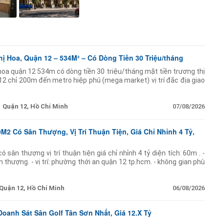
ị Hoa, Quận 12 – 534M² – Có Dòng Tiền 30 Triệu/tháng
hoa quận 12 534m có dòng tiền 30 triệu/tháng mặt tiền trương thị
 12 chỉ 200m đến metro hiệp phú (mega market) vị trí đắc địa giao
ích: 6.5m 60m nở hậu 10m công nhận:
Quận 12, Hồ Chí Minh
07/08/2026
M2 Có Sân Thượng, Vị Trí Thuận Tiện, Giá Chỉ Nhỉnh 4 Tỷ,
sân thượng vị trí thuận tiện giá chỉ nhỉnh 4 tỷ diện tích: 60m . -
ân thượng. - vị trí: phường thới an quận 12 tp.hcm. - không gian phù
Quận 12, Hồ Chí Minh
06/08/2026
Doanh Sát Sân Golf Tân Sơn Nhất, Giá 12.X Tỷ