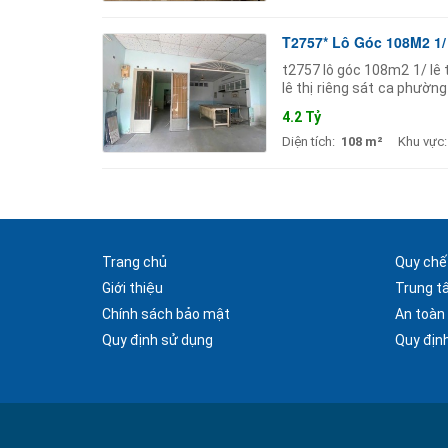
T2757* Lô Góc 108M2 1/ 
t2757 lô góc 108m2 1/ lê t
lê thị riêng sát ca phườ
thoáng. cách mặt tiền chỉ
4.2 Tỷ
Diện tích:
108 m²
Khu vực:
Trang chủ
Quy chế
Giới thiệu
Trung t
Chính sách bảo mật
An toàn
Quy định sử dụng
Quy định