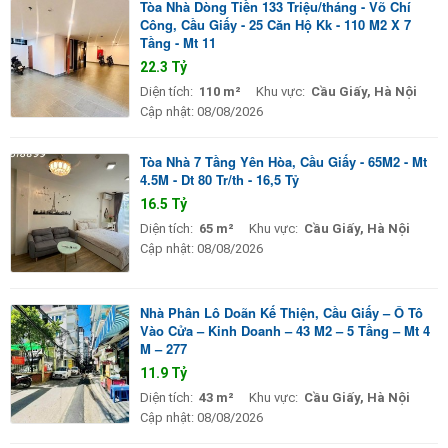
Tòa Nhà Dòng Tiền 133 Triệu/tháng - Võ Chí
Công, Cầu Giấy - 25 Căn Hộ Kk - 110 M2 X 7
Tầng - Mt 11
22.3 Tỷ
Diện tích:
110 m²
Khu vực:
Cầu Giấy, Hà Nội
Cập nhật:
08/08/2026
Tòa Nhà 7 Tầng Yên Hòa, Cầu Giấy - 65M2 - Mt
4.5M - Dt 80 Tr/th - 16,5 Tỷ
16.5 Tỷ
Diện tích:
65 m²
Khu vực:
Cầu Giấy, Hà Nội
Cập nhật:
08/08/2026
Nhà Phân Lô Doãn Kế Thiện, Cầu Giấy – Ô Tô
Vào Cửa – Kinh Doanh – 43 M2 – 5 Tầng – Mt 4
M – 277
11.9 Tỷ
Diện tích:
43 m²
Khu vực:
Cầu Giấy, Hà Nội
Cập nhật:
08/08/2026