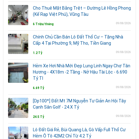
Cho Thuê Mặt Bằng Trệt – Đường Lê Hồng Phong
(Kế Rạp Việt Phú), Vũng Tàu
09/08/2026
6 Triệu/tháng
Chính Chủ Cần Bán Lô Đất Thổ Cư – Tặng Nhà
Cấp 4 Tại Phường 9, Mỹ Tho, Tiền Giang
09/08/2026
1.2 Tỷ
Hẻm Xe Hơi Nhà Mới Đẹp Lung Linh Ngay Chợ Tân
Hương - 4X18m -2 Tầng - Nở Hậu Tài Lộc - 6.690
Tỷ Tl
09/08/2026
6.69 Tỷ
[Dp100*] Đất Mt 7M Nguyễn Tư Giản An Hội Tây
Cạnh Sân Golf - 24.X Tỷ
09/08/2026
24.5 Tỷ
Lô Đất Giá Rẻ, Bùi Quang Là, Gò Vấp Full Thổ Cư
Hẻm Ô Tô 42M2 Chỉ Từ 4.2 Tỷ