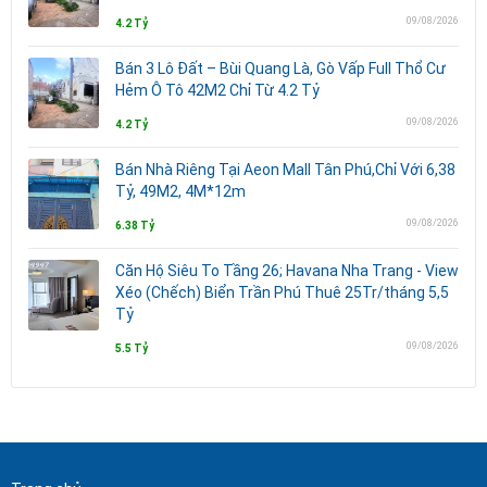
09/08/2026
4.2 Tỷ
Bán 3 Lô Đất – Bùi Quang Là, Gò Vấp Full Thổ Cư
Hẻm Ô Tô 42M2 Chỉ Từ 4.2 Tỷ
09/08/2026
4.2 Tỷ
Bán Nhà Riêng Tại Aeon Mall Tân Phú,Chỉ Với 6,38
Tỷ, 49M2, 4M*12m
09/08/2026
6.38 Tỷ
Căn Hộ Siêu To Tầng 26; Havana Nha Trang - View
Xéo (Chếch) Biển Trần Phú Thuê 25Tr/tháng 5,5
Tỷ
09/08/2026
5.5 Tỷ