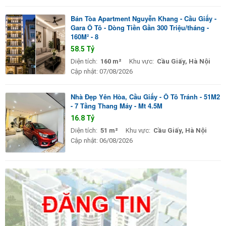
Bán Tòa Apartment Nguyễn Khang - Cầu Giấy -
Gara Ô Tô - Dòng Tiền Gần 300 Triệu/tháng -
160M² - 8
58.5 Tỷ
Diện tích:
160 m²
Khu vực:
Cầu Giấy, Hà Nội
Cập nhật:
07/08/2026
Nhà Đẹp Yên Hòa, Cầu Giấy - Ô Tô Tránh - 51M2
- 7 Tầng Thang Máy - Mt 4.5M
16.8 Tỷ
Diện tích:
51 m²
Khu vực:
Cầu Giấy, Hà Nội
Cập nhật:
06/08/2026